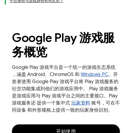
平台身份与游戏身份有何区别？
Google Play 游戏服
务概览
Google Play 游戏平台是一个统一的游戏生态系统
，涵盖 Android、ChromeOS 和
Windows PC
。开
发者使用 Google Play 游戏平台将 Play 游戏服务的
社交功能集成到他们的游戏应用中。 Play 游戏服务
是游戏应用与 Play 游戏平台之间的主要接口。Play
游戏服务还 提供一个集中式
玩家资料
账号，可在不
同设备 和外形规格上提供一致的玩家身份识别。
开始使用