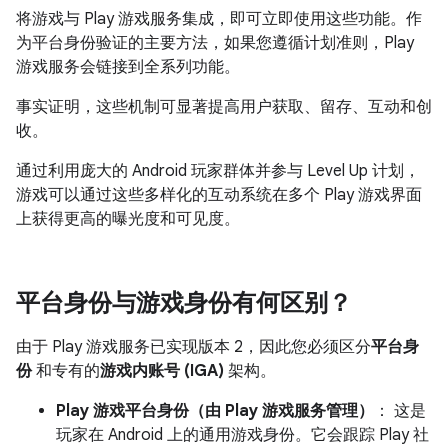
将游戏与 Play 游戏服务集成，即可立即使用这些功能。作
为平台身份验证的主要方法，如果您遵循计划准则，Play
游戏服务会链接到全系列功能。
事实证明，这些机制可显著提高用户获取、留存、互动和创
收。
通过利用庞大的 Android 玩家群体并参与 Level Up 计划，
游戏可以通过这些多样化的互动系统在多个 Play 游戏界面
上获得更高的曝光度和可见度。
平台身份与游戏身份有何区别？
由于 Play 游戏服务已实现版本 2，因此您必须区分
平台身
份
和专有的
游戏内账号 (IGA)
架构。
Play 游戏平台身份（由 Play 游戏服务管理）
： 这是
玩家在 Android 上的通用游戏身份。它会跟踪 Play 社