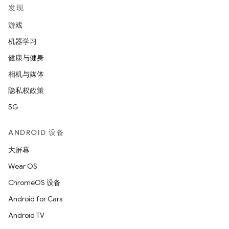
发现
游戏
机器学习
健康与健身
相机与媒体
隐私权政策
5G
ANDROID 设备
大屏幕
Wear OS
ChromeOS 设备
Android for Cars
Android TV