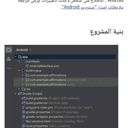
Android". للاطّلاع على ملخّص لأحدث التغييرات، يُرجى مراجعة
ملاحظات إصدار "استوديو Android"
.
بنية المشروع