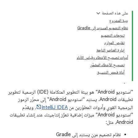
على هذه الصفحة
بنية المشروع
نظام التصميم المستنِد إلى Gradle
تنويعات التصميم
تقليص الموارد
إدارة العناصر التابعة
أدوات تصحيح الأخطاء وقياس الأداء
تصحيح الأخطاء المضمّن
أداة فحص التنسيق
"استوديو Android" هو بيئة التطوير المتكاملة (IDE) الرسمية لتطوير
تطبيقات Android. يستنِد "استوديو Android" إلى محرّر الرموز
البرمجية القوي وأدوات المطوّرين من
IntelliJ IDEA
، ويقدّم
"استوديو Android" ميزات إضافية تعزّز إنتاجيتك عند إنشاء تطبيقات
Android، مثل:
نظام تصميم مرن يستنِد إلى Gradle