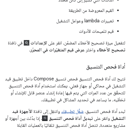
القيم المعروضة من الطريقة
تعبيرات lambda وعوامل التشغيل
قيم تلميحات الأدوات
لتفعيل ميزة تصحيح الأخطاء المضمّن، انقر على
الإعدادات
في نافذة
تصحيح الأخطاء
واختَر
عرض قيم المتغيّرات في المحرّر
.
أداة فحص التنسيق
تتيح لك أداة فحص التنسيق فحص تنسيق Compose داخل تطبيق قيد
التشغيل في محاكي أو جهاز فعلي. يمكنك استخدام أداة فحص التنسيق
للتحقّق من عدد المرات التي يتم فيها إعادة إنشاء عنصر قابل للإنشاء أو
تخطّيه، ما يساعد في تحديد المشاكل في تطبيقك.
لبدء أداة فحص التنسيق،
شغِّل تطبيقك
وانتقِل إلى نافذة
الأجهزة قيد
التشغيل
وانقر على
تبديل أداة فحص التنسيق
. إذا بدّلت بين أجهزة أو
مشاريع متعددة، تتصل أداة فحص التنسيق تلقائيًا بالعمليات القابلة