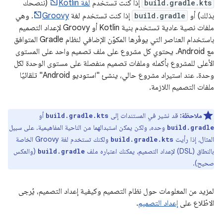
build.gradle.kts
إذا كنت تستخدم
لغة Kotlin
(ننصحك
بذلك) أو
build.gradle
إذا كنت تستخدم لغة
Groovy
. وهي
ملفات نصية عادية تستخدم بنية Kotlin أو Groovy لإعداد التصميم
باستخدام العناصر التي يوفّرها المكوّن الإضافي لنظام Gradle المتوافق
مع Android. يحتوي كل مشروع على ملف تصميم واحد على المستوى
الأعلى للمشروع بأكمله وملفات تصميم منفصلة على مستوى الوحدة لكل
وحدة. عند استيراد مشروع حالي، ينشئ "استوديو Android" تلقائيًا
ملفات التصميم اللازمة.
ملاحظة:
قد نشير في المستندات إلى
أو
build.gradle.kts
وحده، ولكن يمكن استبدالهما من الناحية المفاهيمية. على سبيل
build.gradle
المثال، إذا رأيت
ولكنك تستخدم لغة Groovy الخاصة
build.gradle.kts
بالنطاق (DSL) لإعداد التصميم، يمكنك اعتباره ملف
(والعكس
build.gradle
صحيح).
لمزيد من المعلومات حول نظام التصميم وكيفية إعداد التصميم، يُرجى
الاطّلاع على
إعداد التصميم
.