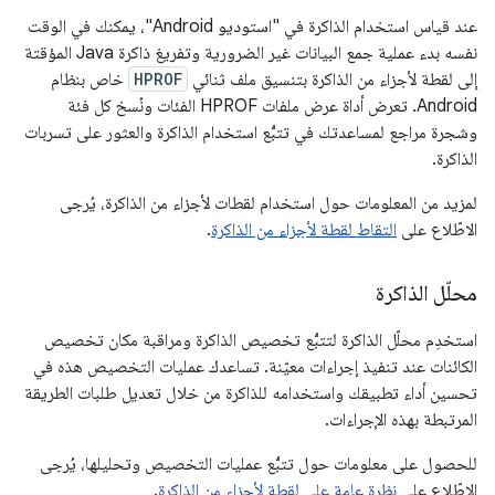
عند قياس استخدام الذاكرة في "استوديو Android"، يمكنك في الوقت
نفسه بدء عملية جمع البيانات غير الضرورية وتفريغ ذاكرة Java المؤقتة
إلى لقطة لأجزاء من الذاكرة بتنسيق ملف ثنائي
HPROF
خاص بنظام
Android. تعرض أداة عرض ملفات HPROF الفئات ونُسخ كل فئة
وشجرة مراجع لمساعدتك في تتبُّع استخدام الذاكرة والعثور على تسربات
الذاكرة.
لمزيد من المعلومات حول استخدام لقطات لأجزاء من الذاكرة، يُرجى
الاطّلاع على
التقاط لقطة لأجزاء من الذاكرة
.
محلّل الذاكرة
استخدِم محلّل الذاكرة لتتبُّع تخصيص الذاكرة ومراقبة مكان تخصيص
الكائنات عند تنفيذ إجراءات معيّنة. تساعدك عمليات التخصيص هذه في
تحسين أداء تطبيقك واستخدامه للذاكرة من خلال تعديل طلبات الطريقة
المرتبطة بهذه الإجراءات.
للحصول على معلومات حول تتبُّع عمليات التخصيص وتحليلها، يُرجى
الاطّلاع على
نظرة عامة على لقطة لأجزاء من الذاكرة
.