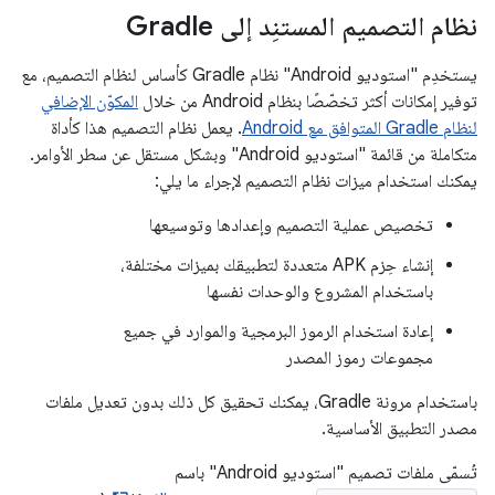
نظام التصميم المستنِد إلى Gradle
يستخدِم "استوديو Android" نظام Gradle كأساس لنظام التصميم، مع
توفير إمكانات أكثر تخصّصًا بنظام Android من خلال
المكوّن الإضافي
لنظام Gradle المتوافق مع Android
. يعمل نظام التصميم هذا كأداة
متكاملة من قائمة "استوديو Android" وبشكل مستقل عن سطر الأوامر.
يمكنك استخدام ميزات نظام التصميم لإجراء ما يلي:
تخصيص عملية التصميم وإعدادها وتوسيعها
إنشاء حِزم APK متعددة لتطبيقك بميزات مختلفة،
باستخدام المشروع والوحدات نفسها
إعادة استخدام الرموز البرمجية والموارد في جميع
مجموعات رموز المصدر
باستخدام مرونة Gradle، يمكنك تحقيق كل ذلك بدون تعديل ملفات
مصدر التطبيق الأساسية.
تُسمّى ملفات تصميم "استوديو Android" باسم