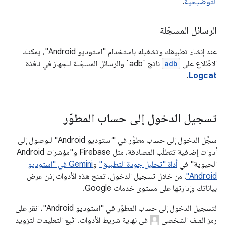
التوضيحية
.
الرسائل المسجّلة
عند إنشاء تطبيقك وتشغيله باستخدام "استوديو Android"، يمكنك
الاطّلاع على
adb
ناتج `adb` والرسائل المسجّلة للجهاز في نافذة
.
Logcat
تسجيل الدخول إلى حساب المطوّر
سجِّل الدخول إلى حساب مطوِّر في "استوديو Android" للوصول إلى
أدوات إضافية تتطلّب المصادقة، مثل Firebase و"مؤشرات Android
الحيوية" في
أداة "تحليل جودة التطبيق"
و
Gemini في "استوديو
Android"
. من خلال تسجيل الدخول، تمنح هذه الأدوات إذن عرض
بياناتك وإدارتها على مستوى خدمات Google.
لتسجيل الدخول إلى حساب المطوّر في "استوديو Android"، انقر على
رمز الملف الشخصي
في نهاية شريط الأدوات. اتّبِع التعليمات لتزويد