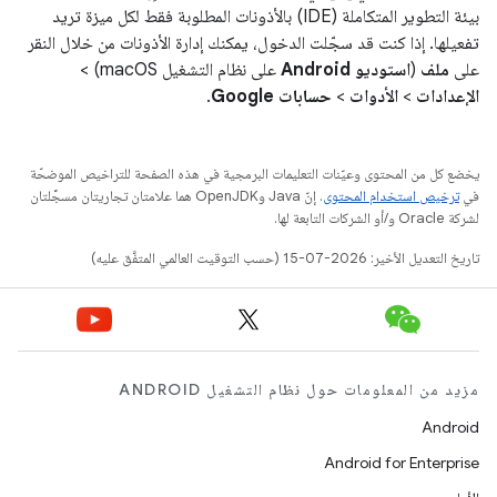
بيئة التطوير المتكاملة (IDE) بالأذونات المطلوبة فقط لكل ميزة تريد
تفعيلها. إذا كنت قد سجّلت الدخول، يمكنك إدارة الأذونات من خلال النقر
على
ملف
(
استوديو Android
على نظام التشغيل macOS) >
الإعدادات
>
الأدوات
>
حسابات Google
.
يخضع كل من المحتوى وعيّنات التعليمات البرمجية في هذه الصفحة للتراخيص الموضحّة
في
ترخيص استخدام المحتوى
. إنّ Java وOpenJDK هما علامتان تجاريتان مسجَّلتان
لشركة Oracle و/أو الشركات التابعة لها.
تاريخ التعديل الأخير: 2026-07-15 (حسب التوقيت العالمي المتفَّق عليه)
مزيد من المعلومات حول نظام التشغيل ANDROID
Android
Android for Enterprise