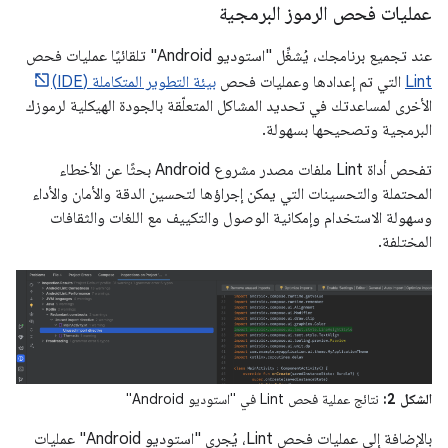
عمليات فحص الرموز البرمجية
عند تجميع برنامجك، يُشغِّل "استوديو Android" تلقائيًا عمليات فحص
Lint
التي تم إعدادها وعمليات فحص
بيئة التطوير المتكاملة (IDE)
الأخرى لمساعدتك في تحديد المشاكل المتعلّقة بالجودة الهيكلية لرموزك
البرمجية وتصحيحها بسهولة.
تفحص أداة Lint ملفات مصدر مشروع Android بحثًا عن الأخطاء
المحتملة والتحسينات التي يمكن إجراؤها لتحسين الدقة والأمان والأداء
وسهولة الاستخدام وإمكانية الوصول والتكييف مع اللغات والثقافات
المختلفة.
الشكل 2:
نتائج عملية فحص Lint في "استوديو Android"
بالإضافة إلى عمليات فحص Lint، يُجري "استوديو Android" عمليات