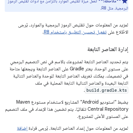
**ملاحظة:**
تعمل ميزة تقليص الموارد بالتزامن مع أدوات تقليص الرموز
البرمجية، مثل R8.
لمزيد من المعلومات حول تقليص الرموز البرمجية والموارد، يُرجى
الاطّلاع على
تفعيل تحسين التطبيق باستخدام R8
.
إدارة العناصر التابعة
يتم تحديد العناصر التابعة لمشروعك بالاسم في نص التصميم البرمجي
على مستوى الوحدة. يعثر Gradle على العناصر التابعة ويجعلها متاحة
في تصميمك. يمكنك تعريف العناصر التابعة للوحدة والعناصر الثنائية
التابعة البعيدة والعناصر الثنائية التابعة المحلية في ملف
.
build.gradle.kts
يضبط "استوديو Android" المشاريع لاستخدام مستودع Maven
Central Repository تلقائيًا. يتم تضمين هذا الإعداد في ملف التصميم
على المستوى الأعلى للمشروع.
لمزيد من المعلومات حول إعداد العناصر التابعة، يُرجى قراءة
إضافة