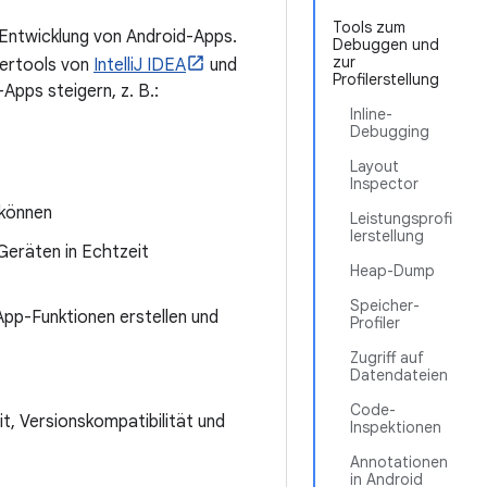
Tools zum
e Entwicklung von Android-Apps.
Debuggen und
zur
lertools von
IntelliJ IDEA
und
Profilerstellung
Apps steigern, z. B.:
Inline-
Debugging
Layout
Inspector
 können
Leistungsprofi
lerstellung
Geräten in Echtzeit
Heap-Dump
Speicher-
pp-Funktionen erstellen und
Profiler
Zugriff auf
Datendateien
Code-
t, Versionskompatibilität und
Inspektionen
Annotationen
in Android