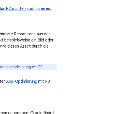
Build-Varianten konfigurieren
.
genutzte Ressourcen aus den
t beispielsweise ein Bild oder
wird dieses Asset durch die
Codekomprimierung wie R8.
nter
App-Optimierung mit R8
amen angegeben. Gradle findet