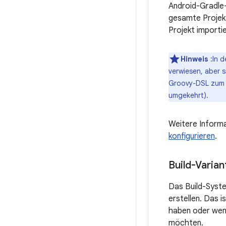
Android-Gradle-
gesamte Projekt
Projekt importi
Hinweis
:In d
verwiesen, aber 
Groovy-DSL zum K
umgekehrt).
Weitere Informa
konfigurieren
.
Build-Varian
Das Build-Syste
erstellen. Das i
haben oder wenn
möchten.