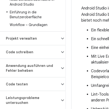
Android Studio
Android Studio i
Einführung in die
Android Studio 
Benutzeroberfläche
bietet noch mehr
Workflow – Grundlagen
Ein flexib
Projekt verwalten
Ein schnel
Eine einhe
Code schreiben
Mit Live 
aktualisier
Anwendung ausführen und
Fehler beheben
Codevorla
Beispielc
Code testen
Umfangrei
Lint-Tools
Leistungsprobleme
anderen P
untersuchen