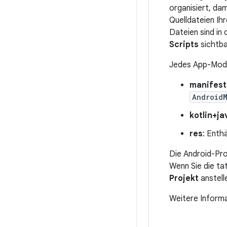
organisiert, dam
Quelldateien Ihr
Dateien sind in
Scripts
sichtba
Jedes App-Modul
manifest
Android
kotlin+ja
res
: Enth
Die Android-Pro
Wenn Sie die ta
Projekt
anstell
Weitere Informa