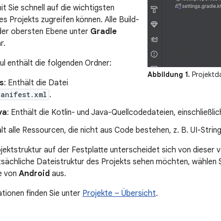
it Sie schnell auf die wichtigsten
es Projekts zugreifen können. Alle Build-
 der obersten Ebene unter
Gradle
r.
 enthält die folgenden Ordner:
Abbildung 1.
Projektda
s
: Enthält die Datei
Manifest.xml
.
va
: Enthält die Kotlin- und Java-Quellcodedateien, einschließli
ält alle Ressourcen, die nicht aus Code bestehen, z. B. UI-String
jektstruktur auf der Festplatte unterscheidet sich von dieser 
tsächliche Dateistruktur des Projekts sehen möchten, wählen 
e von
Android
aus.
tionen finden Sie unter
Projekte – Übersicht
.