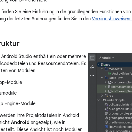
zung von C++ und NDK
 finden Sie eine Einführung in die grundlegenden Funktionen von
g der letzten Änderungen finden Sie in den
Versionshinweisen 
ruktur
n Android Studio enthält ein oder mehrere
llcodedateien und Ressourcendateien. Es
rten von Modulen:
App-Module
ksmodule
p Engine-Module
erden Ihre Projektdateien in Android
nsicht
Android
angezeigt, wie in
gestellt. Diese Ansicht ist nach Modulen