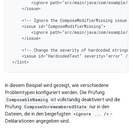
<ignore
path="src/main/java/com/example/my
</issue>

<!--
Ignore
the
ComposeModifierMissing
issue
i
<issue
<ignore
path="src/main/java/com/example/my
</issue>

<!--
Change
the
severity
of
hardcoded
strings
<issue
id="HardcodedText"
severity="error"
/>

</lint>
In diesem Beispiel wird gezeigt, wie verschiedene
Problemtypen konfiguriert werden. Die Prüfung
ComposableNaming
ist vollständig deaktiviert und die
Prüfung
ComposeUnrememberedState
nur in den
Dateien, die in den beigefügten
<ignore ... />
-
Deklarationen angegeben sind.