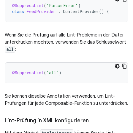
@SuppressLint
(
"ParserError"
)
class
FeedProvider
:
ContentProvider
()
{
Wenn Sie die Prüfung auf alle Lint-Probleme in der Datei
unterdrücken möchten, verwenden Sie das Schlüsselwort
all
:
@SuppressLint
(
"all"
)
Sie können dieselbe Annotation verwenden, um Lint-
Prüfungen für jede Composable-Funktion zu unterdrücken.
Lint-Prüfung in XML konfigurieren
Mit dem Attribut
tools:ignore
können Sie die Lint-