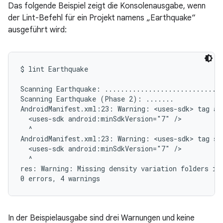
Das folgende Beispiel zeigt die Konsolenausgabe, wenn
der Lint-Befehl für ein Projekt namens „Earthquake“
ausgeführt wird:
$ lint Earthquake

Scanning Earthquake: ..............................
Scanning Earthquake (Phase 2): .......

AndroidManifest.xml:23: Warning: <uses-sdk> tag app
  <uses-sdk android:minSdkVersion="7" />

  ^

AndroidManifest.xml:23: Warning: <uses-sdk> tag sh
  <uses-sdk android:minSdkVersion="7" />

  ^

res: Warning: Missing density variation folders in 
In der Beispielausgabe sind drei Warnungen und keine