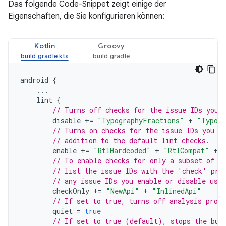
Das folgende Code-Snippet zeigt einige der
Eigenschaften, die Sie konfigurieren können:
Kotlin
Groovy
android
{
...
lint
{
// Turns off checks for the issue IDs you 
disable
+=
"TypographyFractions"
+
"Typogr
// Turns on checks for the issue IDs you s
// addition to the default lint checks.
enable
+=
"RtlHardcoded"
+
"RtlCompat"
+
// To enable checks for only a subset of i
// list the issue IDs with the 'check' pro
// any issue IDs you enable or disable usin
checkOnly
+=
"NewApi"
+
"InlinedApi"
// If set to true, turns off analysis progr
quiet
=
true
// If set to true (default), stops the bui