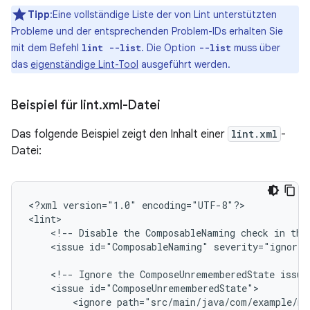
Tipp
:Eine vollständige Liste der von Lint unterstützten
Probleme und der entsprechenden Problem-IDs erhalten Sie
mit dem Befehl
. Die Option
muss über
lint --list
--list
das
eigenständige Lint-Tool
ausgeführt werden.
Beispiel für lint
.
xml-Datei
Das folgende Beispiel zeigt den Inhalt einer
lint.xml
-
Datei:
<?xml
version="1.0"
encoding="UTF-8"?>

<!--
Disable
the
ComposableNaming
check
in
thi
<issue
id="ComposableNaming"
severity="ignore"
<!--
Ignore
the
ComposeUnrememberedState
issue
<issue
<ignore
path="src/main/java/com/example/my