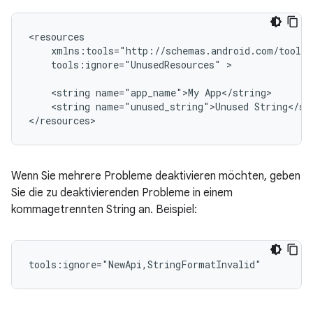
tools:ignore="UnusedResources"
>

<string
name="app_name">My
<string
name="unused_string">Unused
String</str
</resources>
Wenn Sie mehrere Probleme deaktivieren möchten, geben
Sie die zu deaktivierenden Probleme in einem
kommagetrennten String an. Beispiel:
tools:ignore="NewApi,StringFormatInvalid"