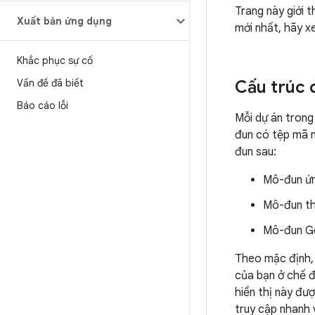
Trang này giới 
Xuất bản ứng dụng
mới nhất, hãy 
Khắc phục sự cố
Vấn đề đã biết
Cấu trúc 
Báo cáo lỗi
Mỗi dự án trong
đun có tệp mã n
đun sau:
Mô-đun ứn
Mô-đun th
Mô-đun Go
Theo mặc định, 
của bạn ở chế 
hiển thị này đư
truy cập nhanh 