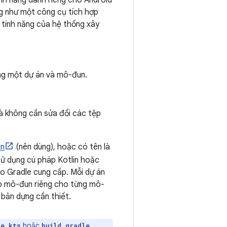
ính năng dành riêng cho Android
g như một công cụ tích hợp
c tính năng của hệ thống xây
ùng một dự án và mô-đun.
à không cần sửa đổi các tệp
in
(nên dùng), hoặc có tên là
 sử dụng cú pháp Kotlin hoặc
o Gradle cung cấp. Mỗi dự án
p mô-đun riêng cho từng mô-
 bản dựng cần thiết.
hoặc
,
le.kts
build.gradle