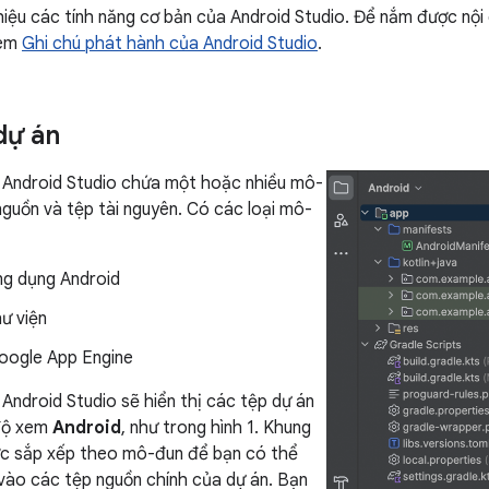
thiệu các tính năng cơ bản của Android Studio. Để nắm được nội
xem
Ghi chú phát hành của Android Studio
.
dự án
 Android Studio chứa một hoặc nhiều mô-
guồn và tệp tài nguyên. Có các loại mô-
g dụng Android
ư viện
ogle App Engine
Android Studio sẽ hiển thị các tệp dự án
độ xem
Android
, như trong hình 1. Khung
ợc sắp xếp theo mô-đun để bạn có thể
vào các tệp nguồn chính của dự án. Bạn