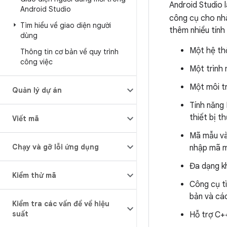
Android Studio 
Android Studio
công cụ cho nh
Tìm hiểu về giao diện người
thêm nhiều tính
dùng
Một hệ th
Thông tin cơ bản về quy trình
công việc
Một trình
Một môi tr
Quản lý dự án
Tính năng 
thiết bị t
Viết mã
Mã mẫu và 
Chạy và gỡ lỗi ứng dụng
nhập mã 
Đa dạng k
Kiểm thử mã
Công cụ tì
bản và cá
Kiểm tra các vấn đề về hiệu
suất
Hỗ trợ C+