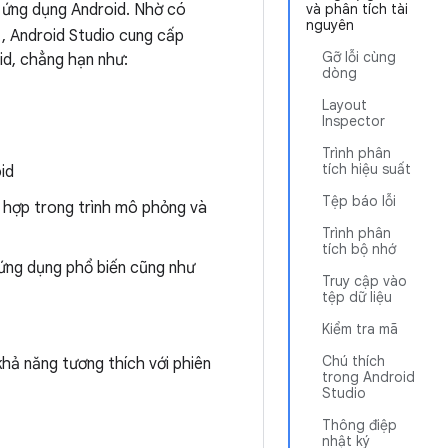
n ứng dụng Android. Nhờ có
và phân tích tài
nguyên
, Android Studio cung cấp
Gỡ lỗi cùng
id, chẳng hạn như:
dòng
Layout
Inspector
Trình phân
tích hiệu suất
id
Tệp báo lỗi
t hợp trong trình mô phỏng và
Trình phân
tích bộ nhớ
 ứng dụng phổ biến cũng như
Truy cập vào
tệp dữ liệu
Kiểm tra mã
Chú thích
khả năng tương thích với phiên
trong Android
Studio
Thông điệp
nhật ký