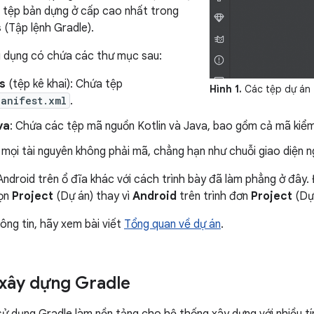
 tệp bản dựng ở cấp cao nhất trong
s
(Tập lệnh Gradle).
 dụng có chứa các thư mục sau:
s
(tệp kê khai): Chứa tệp
Hình 1.
Các tệp dự án 
Manifest.xml
.
va
: Chứa các tệp mã nguồn Kotlin và Java, bao gồm cả mã kiểm
 mọi tài nguyên không phải mã, chẳng hạn như chuỗi giao diện n
Android trên ổ đĩa khác với cách trình bày đã làm phẳng ở đây.
họn
Project
(Dự án) thay vì
Android
trên trình đơn
Project
(Dự 
ông tin, hãy xem bài viết
Tổng quan về dự án
.
xây dựng Gradle