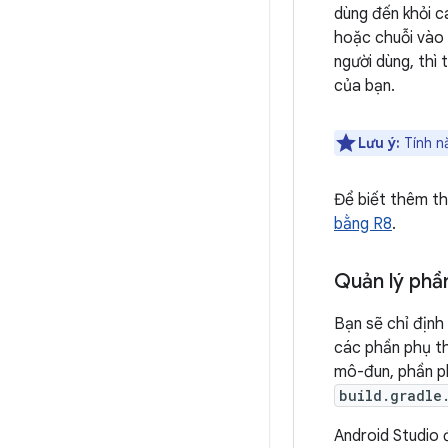
dùng đến khỏi c
hoặc chuỗi vào 
người dùng, thì
của bạn.
Lưu ý:
Tính n
Để biết thêm th
bằng R8
.
Quản lý phầ
Bạn sẽ chỉ định
các phần phụ t
mô-đun, phần ph
build.gradle
Android Studio 