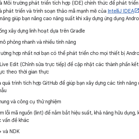
là Môi trường phát triển tích hợp (IDE) chính thức để phát triể
à phát triển và trình soạn thảo mã mạnh mẽ của
IntelliJ IDEA
 năng giúp bạn nâng cao năng suất khi xây dựng ứng dụng Andro
ống xây dựng linh hoạt dựa trên Gradle
 mô phỏng nhanh và nhiều tính năng
ường hợp nhất nơi bạn có thể phát triển cho mọi thiết bị Andro
Live Edit (Chỉnh sửa trực tiếp) để cập nhật các thành phần kế
hực theo thời gian thực
quá trình tích hợp GitHub để giúp bạn xây dựng các tính năng
mẫu
hung và công cụ thử nghiệm
m lỗi mã nguồn (lint) để nắm bắt hiệu suất, khả năng hữu dụng, 
c vấn đề khác
+ và NDK