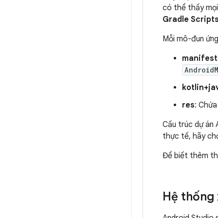
có thể thấy mọi
Gradle Script
Mỗi mô-đun ứng
manifest
Android
kotlin+ja
res
: Chứa
Cấu trúc dự án 
thực tế, hãy c
Để biết thêm th
Hệ thống 