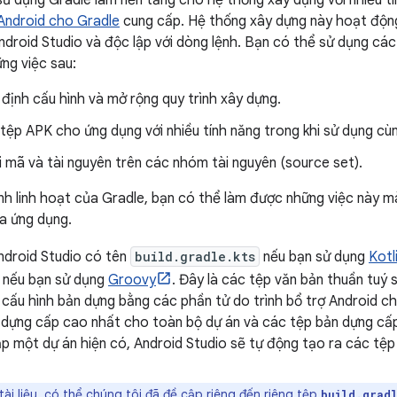
sử dụng Gradle làm nền tảng cho hệ thống xây dựng với nhiều t
 Android cho Gradle
cung cấp. Hệ thống xây dựng này hoạt độn
Android Studio và độc lập với dòng lệnh. Bạn có thể sử dụng cá
ng việc sau:
 định cấu hình và mở rộng quy trình xây dựng.
tệp APK cho ứng dụng với nhiều tính năng trong khi sử dụng c
i mã và tài nguyên trên các nhóm tài nguyên (source set).
nh linh hoạt của Gradle, bạn có thể làm được những việc này m
ủa ứng dụng.
ndroid Studio có tên
build.gradle.kts
nếu bạn sử dụng
Kotl
nếu bạn sử dụng
Groovy
. Đây là các tệp văn bản thuần tuý
cấu hình bản dựng bằng các phần tử do trình bổ trợ Android ch
 dựng cấp cao nhất cho toàn bộ dự án và các tệp bản dựng cấ
ập một dự án hiện có, Android Studio sẽ tự động tạo ra các tệp
ài liệu, có thể chúng tôi đã đề cập riêng đến riêng tệp
build.grad