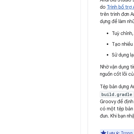
Android Studio 
do
Trình bổ trợ
trên trình đơn 
dựng để làm nhữ
Tuỳ chỉnh,
Tạo nhiều 
Sử dụng lạ
Nhờ vận dụng tí
nguồn cốt lõi c
Tệp bản dựng A
build.gradle
Groovy để định 
có một tệp bản
đun. Khi bạn nh
Lưu ý:
Trong t