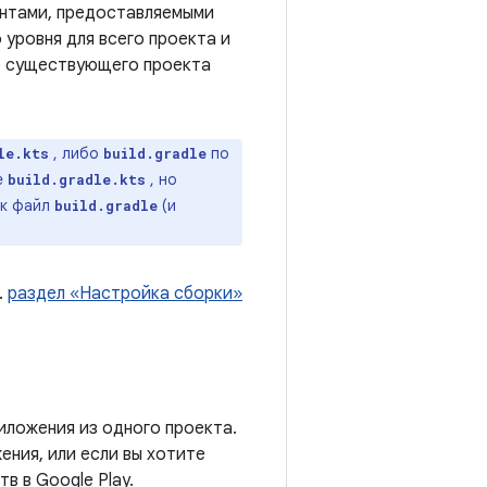
ентами, предоставляемыми
 уровня для всего проекта и
те существующего проекта
, либо
по
le.kts
build.gradle
е
, но
build.gradle.kts
ак файл
(и
build.gradle
.
раздел «Настройка сборки»
иложения из одного проекта.
жения, или если вы хотите
в в Google Play.