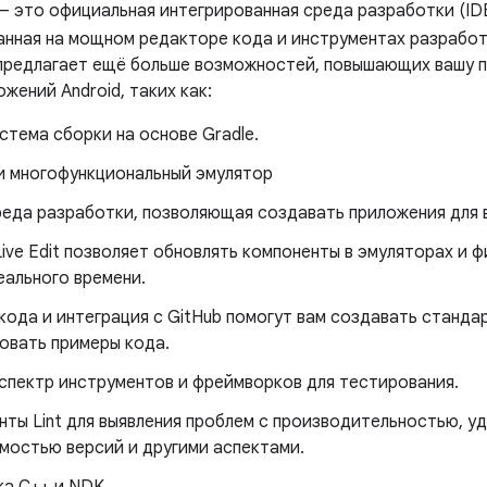
 — это официальная интегрированная среда разработки (ID
ванная на мощном редакторе кода и инструментах разрабо
o предлагает ещё больше возможностей, повышающих вашу 
жений Android, таких как:
стема сборки на основе Gradle.
и многофункциональный эмулятор
реда разработки, позволяющая создавать приложения для в
ive Edit позволяет обновлять компоненты в эмуляторах и 
еального времени.
кода и интеграция с GitHub помогут вам создавать станда
овать примеры кода.
спектр инструментов и фреймворков для тестирования.
ты Lint для выявления проблем с производительностью, у
мостью версий и другими аспектами.