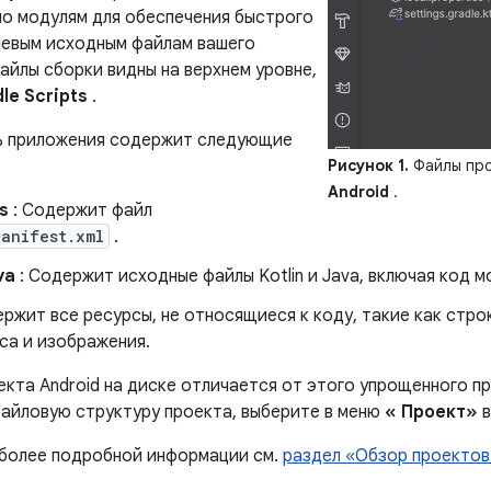
по модулям для обеспечения быстрого
чевым исходным файлам вашего
айлы сборки видны на верхнем уровне,
le Scripts
.
ь приложения содержит следующие
Рисунок 1.
Файлы про
Android
.
s
: Содержит файл
Manifest.xml
.
va
: Содержит исходные файлы Kotlin и Java, включая код м
ержит все ресурсы, не относящиеся к коду, такие как стр
са и изображения.
екта Android на диске отличается от этого упрощенного п
айловую структуру проекта, выберите в меню
«
Проект»
в
 более подробной информации см.
раздел «Обзор проектов