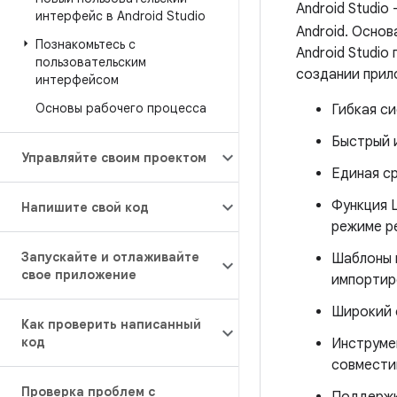
Android Studio
интерфейс в Android Studio
Android. Осно
Познакомьтесь с
Android Studi
пользовательским
создании прило
интерфейсом
Основы рабочего процесса
Гибкая си
Быстрый 
Управляйте своим проектом
Единая с
Функция L
Напишите свой код
режиме р
Запускайте и отлаживайте
Шаблоны 
свое приложение
импортир
Широкий 
Как проверить написанный
код
Инструмен
совмести
Проверка проблем с