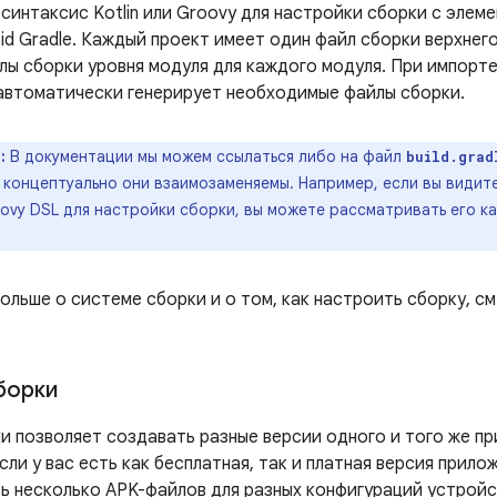
синтаксис Kotlin или Groovy для настройки сборки с элем
id Gradle. Каждый проект имеет один файл сборки верхнего
лы сборки уровня модуля для каждого модуля. При импор
o автоматически генерирует необходимые файлы сборки.
:
В документации мы можем ссылаться либо на файл
build.grad
 концептуально они взаимозаменяемы. Например, если вы видит
ovy DSL для настройки сборки, вы можете рассматривать его к
ольше о системе сборки и о том, как настроить сборку, см
борки
и позволяет создавать разные версии одного и того же пр
сли у вас есть как бесплатная, так и платная версия прило
ь несколько APK-файлов для разных конфигураций устройст