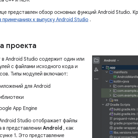
а C++ и NDK
ице представлен обзор основных функций Android Studio. 
в примечаниях к выпуску Android Studio
.
а проекта
в Android Studio содержит один или
улей с файлами исходного кода и
сов. Типы модулей включают:
иложений для Android
иблиотеки
ogle App Engine
Android Studio отображает файлы
а в представлении
Android
, как
сунке 1. Это представление