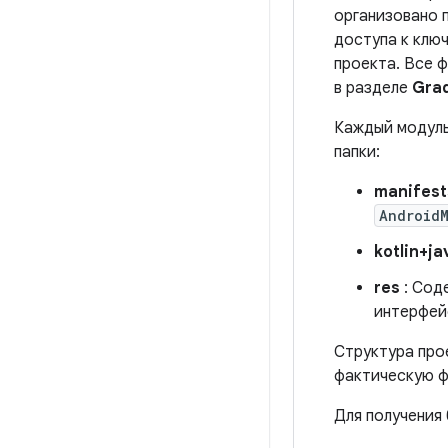
организовано 
доступа к клю
проекта. Все ф
в разделе
Grad
Каждый модул
папки:
manifest
Android
kotlin+ja
res
: Сод
интерфей
Структура про
фактическую ф
Для получения