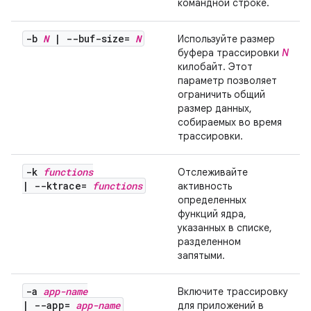
командной строке.
-b
N
|
--buf-size=
N
Используйте размер
буфера трассировки
N
килобайт. Этот
параметр позволяет
ограничить общий
размер данных,
собираемых во время
трассировки.
-k
functions
Отслеживайте
|
--ktrace=
functions
активность
определенных
функций ядра,
указанных в списке,
разделенном
запятыми.
-a
app-name
Включите трассировку
|
--app=
app-name
для приложений в