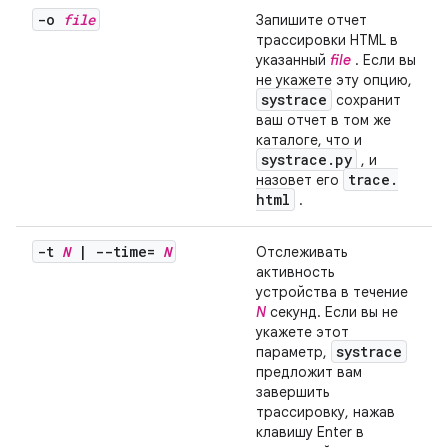
-o
file
Запишите отчет
трассировки HTML в
указанный
file
. Если вы
не укажете эту опцию,
systrace
сохранит
ваш отчет в том же
каталоге, что и
systrace
.
py
, и
trace
.
назовет его
html
.
-t
N
|
--time=
N
Отслеживать
активность
устройства в течение
N
секунд. Если вы не
укажете этот
systrace
параметр,
предложит вам
завершить
трассировку, нажав
клавишу Enter в