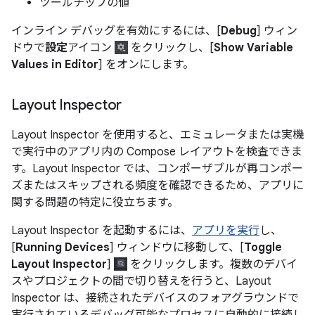
ツールチップの値
インライン デバッグを有効にするには、[
Debug
] ウィン
ドウで
設定
アイコン
をクリックし、[
Show Variable
Values in Editor
] をオンにします。
Layout Inspector
Layout Inspector を使用すると、エミュレータまたは実機
で実行中のアプリ内の Compose レイアウトを検査できま
す。Layout Inspector では、コンポーザブルが再コンポー
ズまたはスキップされる頻度を確認できるため、アプリに
関する問題の特定に役立ちます。
Layout Inspector を起動するには、
アプリを実行
し、
[
Running Devices
] ウィンドウに移動して、[
Toggle
Layout Inspector
]
をクリックします。複数のデバイ
スやプロジェクトの間で切り替えを行うと、Layout
Inspector は、接続されたデバイスのフォアグラウンドで
実行されているデバッグ可能なプロセスに自動的に接続し