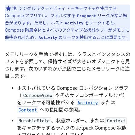
注:
シングル アクティビティ アーキテクチャを使用する
Compose アプリでは、フィルタする
リークがない場
Fragment
合があります。ただし、ホスト
をリークすると、
Activity
Compose 階層全体とすべてのアクティブな状態ツリーがメモリに
保持されるため、
のリークを検出することは重要です。
Activity
メモリリークを手動で探すには、クラスとインスタンスの
リストを参照して、
保持サイズ
が大きいオブジェクトを見
つけます。次のいずれかが原因で生じたメモリリークに注
目します。
ホストされている Compose コンポジション グラフ
（
ComposeView
やそのサブコンポーザブルなど）
をリークする可能性がある
Activity
または
Context
への長期間の参照。
MutableState
、状態ホルダー、または
Context
をキャプチャするラムダの Jetpack Compose 状態