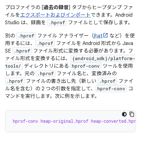
プロファイラの [
過去の録音
] タブからヒープダンプ ファ
イルを
エクスポートおよびインポート
できます。Android
Studio は、録画を
.hprof
ファイルとして保存します。
別の
.hprof
ファイル アナライザー（
jhat
など）を使
用するには、
.hprof
ファイルを Android 形式から Java
SE
.hprof
ファイル形式に変換する必要があります。フ
ァイル形式を変換するには、
{android_sdk}/platform-
tools/
ディレクトリにある
hprof-conv
ツールを使用
します。元の
.hprof
ファイル名と、変換済みの
.hprof
ファイルの書き出し先（新しい
.hprof
ファイ
ル名を含む）の 2 つの引数を指定して、
hprof-conv
コ
マンドを実行します。次に例を示します。
hprof-conv heap-original.hprof heap-converted.hpro