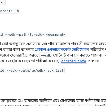
 -h
 create -h
id --sdk=<path-to-sdk> <command>
সেই অ্যান্ড্রয়েড এসডিকে-এর পাথ যা আপনি পরবর্তী কমান্ডের জন্য
তন করার জন্য আপনার
গ্লোবাল এনভায়রনমেন্ট ভেরিয়েবল
পরিবর্তন ন
িকভাবে ওভাররাইড করতে
--sdk
সেটিংটি ব্যবহার করতে পারেন।
সডিকে ব্যবহার করছেন তা পরীক্ষা করতে,
android info
চালান।
oid --sdk=<path/to/sdk> sdk list
 অ্যান্ড্রয়েড CLI কমান্ডের তালিকা এবং সেগুলোর কাজ বর্ণনা করা হ