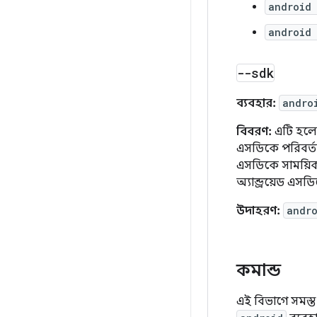
android
android
--sdk
ব্যবহার:
andro
বিবরণ:
এটি হলো 
এসডিকে পরিবর্
এসডিকে সাময়
অ্যান্ড্রয়েড এ
উদাহরণ:
andr
কমান্ড
এই বিভাগে সমস্ত