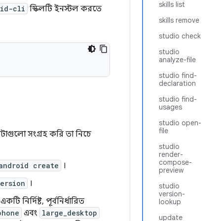
skills list
id-cli
স্কিলটি ইনস্টল করতে
skills remove
studio check
studio
analyze-file
studio find-
declaration
studio find-
usages
studio open-
file
ডেটাগুলো সংগ্রহ করি তা নিচে
studio
render-
compose-
android create
।
preview
ersion
।
studio
version-
ি নির্দিষ্ট, পূর্বনির্ধারিত
lookup
phone
এবং
large_desktop
update