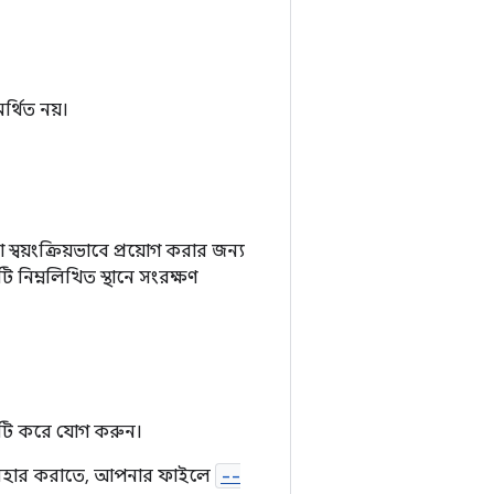
্থিত নয়।
্বয়ংক্রিয়ভাবে প্রয়োগ করার জন্য
িম্নলিখিত স্থানে সংরক্ষণ
একটি করে যোগ করুন।
 ব্যবহার করাতে, আপনার ফাইলে
--