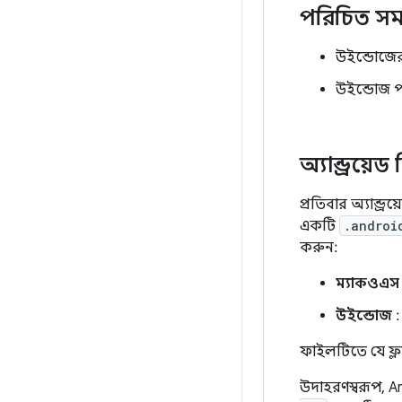
পরিচিত সম
উইন্ডোজে
উইন্ডোজ প
অ্যান্ড্র
প্রতিবার অ্যান্ড
একটি
.androi
করুন:
ম্যাকওএস 
উইন্ডোজ
ফাইলটিতে যে ফ্ল
উদাহরণস্বরূপ, A