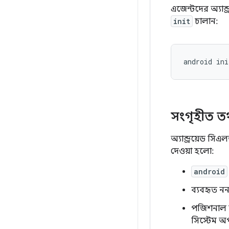
এজেন্টদের অ্যান
init
চালান:
android
সংগৃহীত তথ
অ্যান্ড্রয়েড সি
দেওয়া হলো:
android
ব্যবহৃত ন
পজিশনাল আর্
সিস্টেম অ