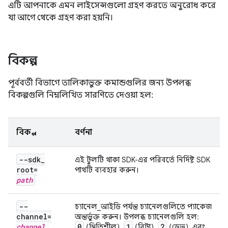
এটি আপনাকে এমন লাইসেন্সগুলো গ্রহণ করতে অনুরোধ করে
যা আগে থেকে গ্রহণ করা হয়নি।
বিকল্প
পূর্ববর্তী বিভাগে তালিকাভুক্ত কমান্ডগুলির জন্য উপলব্ধ
বিকল্পগুলি নিম্নলিখিত সারণিতে দেওয়া হল:
বিকল্প
বর্ণনা
--sdk
_
এই টুলটি থাকা SDK-এর পরিবর্তে নির্দিষ্ট SDK
root=
পাথটি ব্যবহার করুন।
path
--
চ্যানেল_আইডি পর্যন্ত চ্যানেলগুলিতে প্যাকেজ
channel=
অন্তর্ভুক্ত করুন। উপলব্ধ চ্যানেলগুলি হল:
channel
_
0
1
2
(স্থিতিশীল),
(বিটা),
(ডেভ), এবং