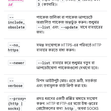
id
3
(ক্যানারি)।
--
প্যাকেজ তালিকা বা প্যাকেজ আপডেটে
include
_
অপ্রচলিত প্যাকেজ অন্তর্ভুক্ত করুন। শুধুমাত্র
obsolete
--list
--update
এবং
সাথে ব্যবহারের
জন্য।
--no
_
সমস্ত সংযোগকে HTTPS-এর পরিবর্তে HTTP
https
ব্যবহার করতে বাধ্য করুন।
--newer
--list
ব্যবহার করে শুধুমাত্র নতুন বা
আপডেটযোগ্য প্যাকেজগুলো দেখানো হবে।
--
বিশদ আউটপুট মোড। এতে ত্রুটি, সতর্কতা
verbose
এবং তথ্যমূলক বার্তা প্রিন্ট করা হয়।
--proxy=
প্রদত্ত ধরনের একটি প্রক্সির মাধ্যমে সংযোগ
{http
|
করুন: HTTP বা FTP-এর মতো উচ্চ-স্তরের
socks}
http
প্রোটোকলের জন্য
, অথবা SOCKS