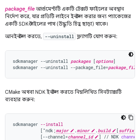
package_file
আর্গুমেন্টটি একটি টেক্সট ফাইলের অবস্থান
নির্দেশ করে, যার প্রতিটি লাইনে ইনস্টল করার জন্য প্যাকেজের
একটি SDK-স্টাইলের পাথ (উদ্ধৃতি চিহ্ন ছাড়া) থাকে।
আনইনস্টল করতে,
--uninstall
ফ্ল্যাগটি যোগ করুন:
sdkmanager --uninstall 
packages
 [
options
]

sdkmanager --uninstall --package_file=
package_file
CMake অথবা NDK ইনস্টল করতে নিম্নলিখিত সিনট্যাক্সটি
ব্যবহার করুন:
sdkmanager
--install
[
"ndk;
major
.
minor
.
build
[
suffix
[
--channel=
channel_id
]
//
NDK
channel