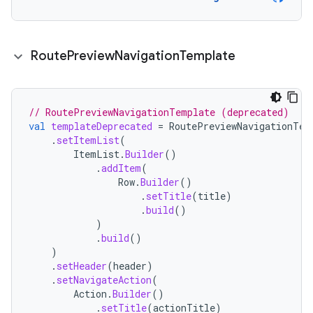
Route
Preview
Navigation
Template
// RoutePreviewNavigationTemplate (deprecated)
val
templateDeprecated
=
RoutePreviewNavigationTem
.
setItemList
(
ItemList
.
Builder
()
.
addItem
(
Row
.
Builder
()
.
setTitle
(
title
)
.
build
()
)
.
build
()
)
.
setHeader
(
header
)
.
setNavigateAction
(
Action
.
Builder
()
.
setTitle
(
actionTitle
)