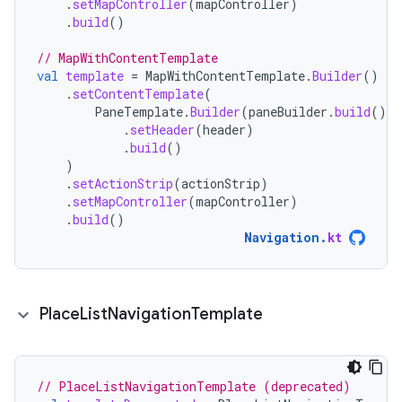
.
setMapController
(
mapController
)
.
build
()
// MapWithContentTemplate
val
template
=
MapWithContentTemplate
.
Builder
()
.
setContentTemplate
(
PaneTemplate
.
Builder
(
paneBuilder
.
build
())
.
setHeader
(
header
)
.
build
()
)
.
setActionStrip
(
actionStrip
)
.
setMapController
(
mapController
)
.
build
()
Navigation
.
kt
Place
List
Navigation
Template
// PlaceListNavigationTemplate (deprecated)