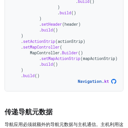
.
build
()
)
.
build
()
)
.
setHeader
(
header
)
.
build
()
)
.
setActionStrip
(
actionStrip
)
.
setMapController
(
MapController
.
Builder
()
.
setMapActionStrip
(
mapActionStrip
)
.
build
()
)
.
build
()
Navigation
.
kt
传递导航元数据
导航应用必须就额外的导航元数据与主机通信。主机利用这