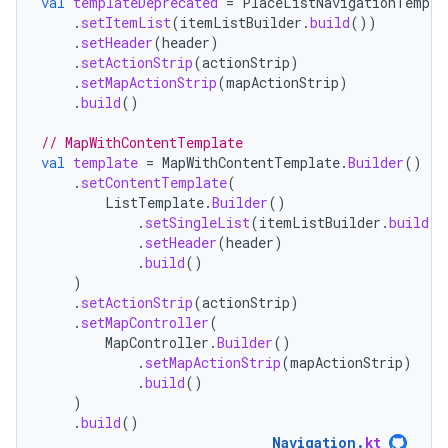
val
templateDeprecated
=
PlaceListNavigationTempla
.
setItemList
(
itemListBuilder
.
build
())
.
setHeader
(
header
)
.
setActionStrip
(
actionStrip
)
.
setMapActionStrip
(
mapActionStrip
)
.
build
()
// MapWithContentTemplate
val
template
=
MapWithContentTemplate
.
Builder
()
.
setContentTemplate
(
ListTemplate
.
Builder
()
.
setSingleList
(
itemListBuilder
.
build
()
.
setHeader
(
header
)
.
build
()
)
.
setActionStrip
(
actionStrip
)
.
setMapController
(
MapController
.
Builder
()
.
setMapActionStrip
(
mapActionStrip
)
.
build
()
)
.
build
()
Navigation
.
kt