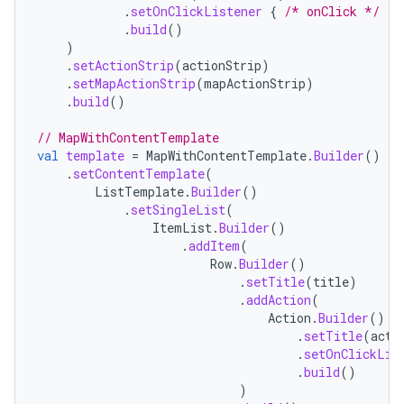
.
setOnClickListener
{
/* onClick */
}
.
build
()
)
.
setActionStrip
(
actionStrip
)
.
setMapActionStrip
(
mapActionStrip
)
.
build
()
// MapWithContentTemplate
val
template
=
MapWithContentTemplate
.
Builder
()
.
setContentTemplate
(
ListTemplate
.
Builder
()
.
setSingleList
(
ItemList
.
Builder
()
.
addItem
(
Row
.
Builder
()
.
setTitle
(
title
)
.
addAction
(
Action
.
Builder
()
.
setTitle
(
acti
.
setOnClickLis
.
build
()
)