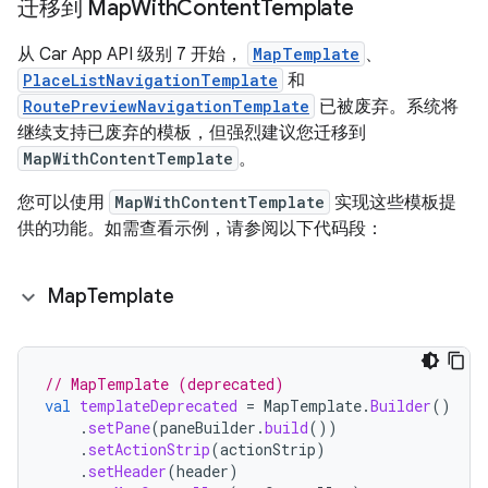
迁移到 Map
With
Content
Template
从 Car App API 级别 7 开始，
MapTemplate
、
PlaceListNavigationTemplate
和
RoutePreviewNavigationTemplate
已被废弃。系统将
继续支持已废弃的模板，但强烈建议您迁移到
MapWithContentTemplate
。
您可以使用
MapWithContentTemplate
实现这些模板提
供的功能。如需查看示例，请参阅以下代码段：
Map
Template
// MapTemplate (deprecated)
val
templateDeprecated
=
MapTemplate
.
Builder
()
.
setPane
(
paneBuilder
.
build
())
.
setActionStrip
(
actionStrip
)
.
setHeader
(
header
)