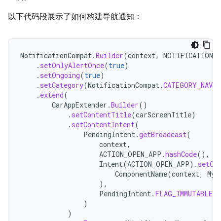
以下代码段展示了如何构建导航通知：
NotificationCompat
.
Builder
(
context
,
NOTIFICATION_C
.
setOnlyAlertOnce
(
true
)
.
setOngoing
(
true
)
.
setCategory
(
NotificationCompat
.
CATEGORY_NAVI
.
extend
(
CarAppExtender
.
Builder
()
.
setContentTitle
(
carScreenTitle
)
.
setContentIntent
(
PendingIntent
.
getBroadcast
(
context
,
ACTION_OPEN_APP
.
hashCode
(),
Intent
(
ACTION_OPEN_APP
).
setCo
ComponentName
(
context
,
MyN
),
PendingIntent
.
FLAG_IMMUTABLE
)
)