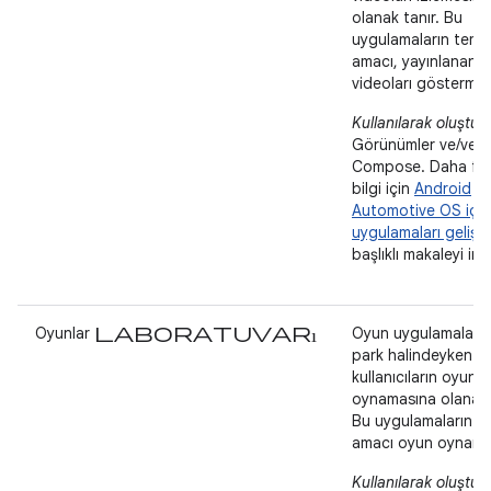
olanak tanır. Bu
uygulamaların teme
amacı, yayınlanan
videoları göstermekt
Kullanılarak oluştur
Görünümler ve/vey
Compose. Daha fa
bilgi için
Android
Automotive OS için
uygulamaları gelişt
başlıklı makaleyi inc
laboratuvarı
Oyunlar
Oyun uygulamaları,
park halindeyken
kullanıcıların oyun
oynamasına olanak 
Bu uygulamaların t
amacı oyun oynamak
Kullanılarak oluştur