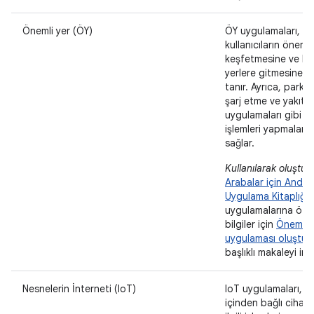
Önemli yer (ÖY)
ÖY uygulamaları,
kullanıcıların önemli 
keşfetmesine ve bu
yerlere gitmesine o
tanır. Ayrıca, park 
şarj etme ve yakıt
uygulamaları gibi ilgi
işlemleri yapmaların
sağlar.
Kullanılarak oluştur
Arabalar için Andro
Uygulama Kitaplığı
.
uygulamalarına öze
bilgiler için
Önemli 
uygulaması oluştur
başlıklı makaleyi inc
Nesnelerin İnterneti (IoT)
IoT uygulamaları, a
içinden bağlı cihaz