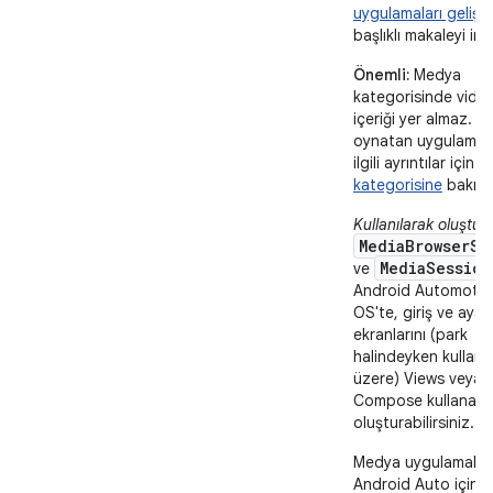
uygulamaları gelişt
başlıklı makaleyi inc
Önemli:
Medya
kategorisinde vide
içeriği yer almaz. V
oynatan uygulamala
ilgili ayrıntılar için
V
kategorisine
bakın.
Kullanılarak oluştur
MediaBrowserSe
MediaSession
ve
Android Automotiv
OS'te, giriş ve ayarl
ekranlarını (park
halindeyken kullanı
üzere) Views veya
Compose kullanara
oluşturabilirsiniz.
Medya uygulamaları
Android Auto için
E