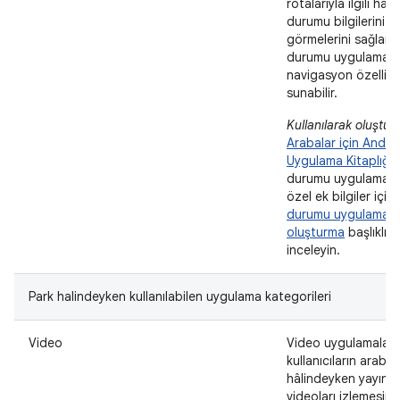
rotalarıyla ilgili hav
durumu bilgilerini
görmelerini sağlar.
durumu uygulamalar
navigasyon özellikle
sunabilir.
Kullanılarak oluştur
Arabalar için Andro
Uygulama Kitaplığı
.
durumu uygulamala
özel ek bilgiler için
durumu uygulaması
oluşturma
başlıklı 
inceleyin.
Park halindeyken kullanılabilen uygulama kategorileri
Video
Video uygulamaları,
kullanıcıların araba
hâlindeyken yayınl
videoları izlemesine