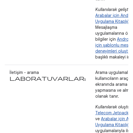
Kullanılarak geliştiril
Arabalar için Andro
Uygulama Kitaplığı
.
Mesajlaşma
uygulamalarına öze
bilgiler için
Android
için şablonlu mesaj
deneyimleri oluştu
başlıklı makaleyi inc
İletişim - arama
Arama uygulamaları
laboratuvarları
kullanıcıların araç
ekranında arama
yapmasına ve almas
olanak tanır.
Kullanılarak oluştur
Telecom Jetpack Kit
ve
Arabalar için An
Uygulama Kitaplığı
.
uygulamalarıyla ilgil