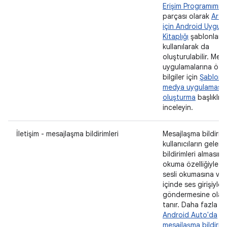
Erişim Programımızı
parçası olarak
Arab
için Android Uygul
Kitaplığı
şablonları
kullanılarak da
oluşturulabilir. Med
uygulamalarına öze
bilgiler için
Şablonl
medya uygulaması
oluşturma
başlıklı 
inceleyin.
İletişim - mesajlaşma bildirimleri
Mesajlaşma bildiriml
kullanıcıların gelen
bildirimleri almasına
okuma özelliğiyle me
sesli okumasına ve
içinde ses girişiyle 
göndermesine olan
tanır. Daha fazla bil
Android Auto'da
mesajlaşma bildiriml