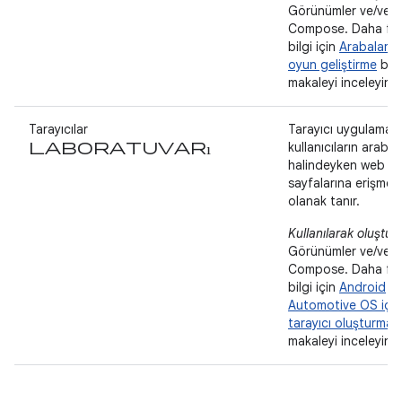
Görünümler ve/vey
Compose. Daha fa
bilgi için
Arabalar iç
oyun geliştirme
başl
makaleyi inceleyin.
Tarayıcılar
Tarayıcı uygulamalar
laboratuvarı
kullanıcıların araba
halindeyken web
sayfalarına erişmes
olanak tanır.
Kullanılarak oluştur
Görünümler ve/vey
Compose. Daha fa
bilgi için
Android
Automotive OS için
tarayıcı oluşturma
b
makaleyi inceleyin.