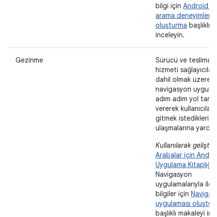
bilgi için
Android Au
arama deneyimleri
oluşturma
başlıklı 
inceleyin.
Gezinme
Sürücü ve teslimat
hizmeti sağlayıcılar
dahil olmak üzere
navigasyon uygulam
adım adım yol tarifi
vererek kullanıcıları
gitmek istedikleri y
ulaşmalarına yardımc
Kullanılarak geliştiril
Arabalar için Andro
Uygulama Kitaplığı
.
Navigasyon
uygulamalarıyla ilgil
bilgiler için
Navigas
uygulaması oluştur
başlıklı makaleyi inc