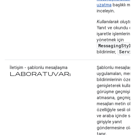
uzatma
başlıklı mak
inceleyin.
Kullanılarak oluştur
Yanıt ve okundu ol
işaretle işlemlerini
yönetmek için
MessagingStyle
Servic
bildirimler,
İletişim - şablonlu mesajlaşma
Şablonlu mesajlaşm
laboratuvarı
uygulamaları, mesa
bildirimlerinin özellik
genişleterek kullanıc
görüşme geçmişine
atmasına, geçmiş
mesajları metin ok
özelliğiyle sesli ok
ve araba içinde ses
girişiyle yanıt
göndermesine olan
tanır.