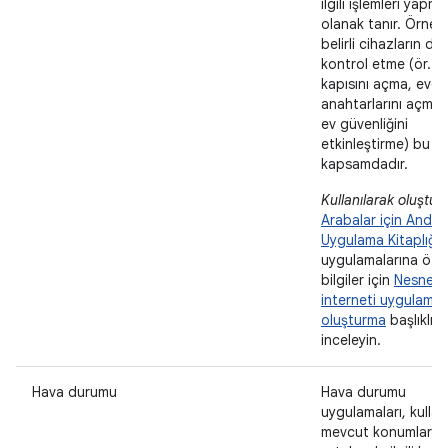
ilgili işlemleri yapm
olanak tanır. Örneği
belirli cihazların d
kontrol etme (ör. g
kapısını açma, evdek
anahtarlarını açma
ev güvenliğini
etkinleştirme) bu
kapsamdadır.
Kullanılarak oluştur
Arabalar için Andro
Uygulama Kitaplığı
.
uygulamalarına öze
bilgiler için
Nesneler
interneti uygulamas
oluşturma
başlıklı 
inceleyin.
Hava durumu
Hava durumu
uygulamaları, kullanı
mevcut konumlarıyl