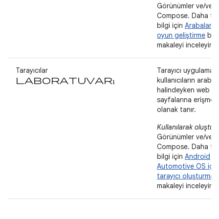
Görünümler ve/vey
Compose. Daha fa
bilgi için
Arabalar iç
oyun geliştirme
başl
makaleyi inceleyin.
Tarayıcılar
Tarayıcı uygulamalar
laboratuvarı
kullanıcıların araba
halindeyken web
sayfalarına erişmes
olanak tanır.
Kullanılarak oluştur
Görünümler ve/vey
Compose. Daha fa
bilgi için
Android
Automotive OS için
tarayıcı oluşturma
b
makaleyi inceleyin.