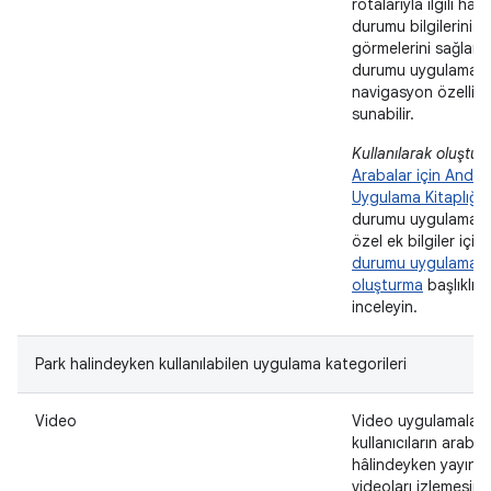
rotalarıyla ilgili hav
durumu bilgilerini
görmelerini sağlar.
durumu uygulamalar
navigasyon özellikle
sunabilir.
Kullanılarak oluştur
Arabalar için Andro
Uygulama Kitaplığı
.
durumu uygulamala
özel ek bilgiler için
durumu uygulaması
oluşturma
başlıklı 
inceleyin.
Park halindeyken kullanılabilen uygulama kategorileri
Video
Video uygulamaları,
kullanıcıların araba
hâlindeyken yayınl
videoları izlemesine