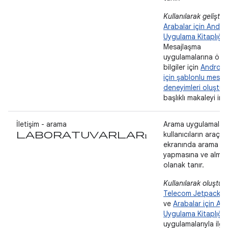
Kullanılarak geliştiril
Arabalar için Andro
Uygulama Kitaplığı
.
Mesajlaşma
uygulamalarına öze
bilgiler için
Android
için şablonlu mesaj
deneyimleri oluştu
başlıklı makaleyi inc
İletişim - arama
Arama uygulamaları
laboratuvarları
kullanıcıların araç
ekranında arama
yapmasına ve almas
olanak tanır.
Kullanılarak oluştur
Telecom Jetpack Kit
ve
Arabalar için An
Uygulama Kitaplığı
.
uygulamalarıyla ilgil