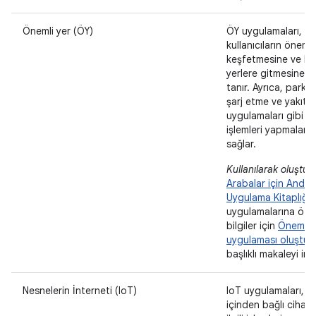
Önemli yer (ÖY)
ÖY uygulamaları,
kullanıcıların önemli 
keşfetmesine ve bu
yerlere gitmesine o
tanır. Ayrıca, park 
şarj etme ve yakıt
uygulamaları gibi ilgi
işlemleri yapmaların
sağlar.
Kullanılarak oluştur
Arabalar için Andro
Uygulama Kitaplığı
.
uygulamalarına öze
bilgiler için
Önemli 
uygulaması oluştur
başlıklı makaleyi inc
Nesnelerin İnterneti (IoT)
IoT uygulamaları, a
içinden bağlı cihaz