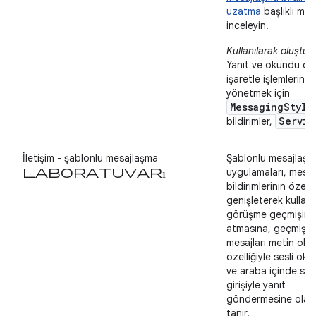
uzatma
başlıklı mak
inceleyin.
Kullanılarak oluştur
Yanıt ve okundu ol
işaretle işlemlerini
yönetmek için
MessagingStyle
Servic
bildirimler,
İletişim - şablonlu mesajlaşma
Şablonlu mesajlaşm
laboratuvarı
uygulamaları, mesa
bildirimlerinin özellik
genişleterek kullanıc
görüşme geçmişine
atmasına, geçmiş
mesajları metin ok
özelliğiyle sesli ok
ve araba içinde ses
girişiyle yanıt
göndermesine olan
tanır.