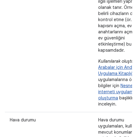
ilgili işlemleri yapm
olanak tanır. Örneği
belirli cihazların d
kontrol etme (ör. g
kapısını açma, evdek
anahtarlarını açma
ev güvenliğini
etkinleştirme) bu
kapsamdadır.
Kullanılarak oluştur
Arabalar için Andro
Uygulama Kitaplığı
.
uygulamalarına öze
bilgiler için
Nesneler
interneti uygulamas
oluşturma
başlıklı 
inceleyin.
Hava durumu
Hava durumu
uygulamaları, kullanı
mevcut konumlarıyl