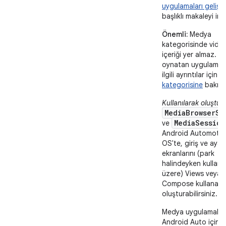
uygulamaları gelişt
başlıklı makaleyi inc
Önemli:
Medya
kategorisinde vide
içeriği yer almaz. V
oynatan uygulamala
ilgili ayrıntılar için
V
kategorisine
bakın.
Kullanılarak oluştur
MediaBrowserSe
MediaSession
ve
Android Automotiv
OS'te, giriş ve ayarl
ekranlarını (park
halindeyken kullanı
üzere) Views veya
Compose kullanara
oluşturabilirsiniz.
Medya uygulamaları
Android Auto için
E