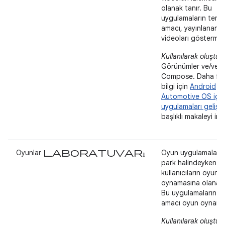
olanak tanır. Bu
uygulamaların teme
amacı, yayınlanan
videoları göstermekt
Kullanılarak oluştur
Görünümler ve/vey
Compose. Daha fa
bilgi için
Android
Automotive OS için
uygulamaları gelişt
başlıklı makaleyi inc
laboratuvarı
Oyunlar
Oyun uygulamaları,
park halindeyken
kullanıcıların oyun
oynamasına olanak 
Bu uygulamaların t
amacı oyun oynamak
Kullanılarak oluştur