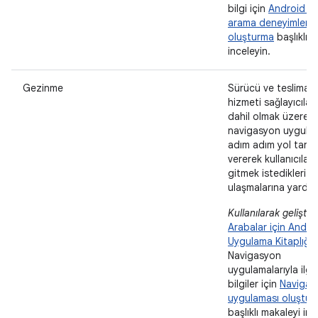
bilgi için
Android Au
arama deneyimleri
oluşturma
başlıklı 
inceleyin.
Gezinme
Sürücü ve teslimat
hizmeti sağlayıcılar
dahil olmak üzere
navigasyon uygulam
adım adım yol tarifi
vererek kullanıcıları
gitmek istedikleri y
ulaşmalarına yardımc
Kullanılarak geliştiril
Arabalar için Andro
Uygulama Kitaplığı
.
Navigasyon
uygulamalarıyla ilgil
bilgiler için
Navigas
uygulaması oluştur
başlıklı makaleyi inc