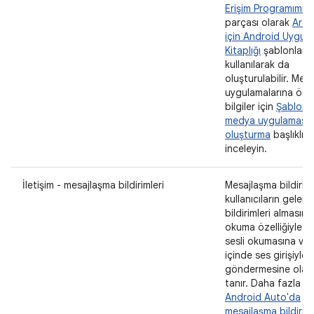
Erişim Programımızı
parçası olarak
Arab
için Android Uygul
Kitaplığı
şablonları
kullanılarak da
oluşturulabilir. Med
uygulamalarına öze
bilgiler için
Şablonl
medya uygulaması
oluşturma
başlıklı 
inceleyin.
İletişim - mesajlaşma bildirimleri
Mesajlaşma bildiriml
kullanıcıların gelen
bildirimleri almasına
okuma özelliğiyle me
sesli okumasına ve
içinde ses girişiyle 
göndermesine olan
tanır. Daha fazla bil
Android Auto'da
mesajlaşma bildiriml