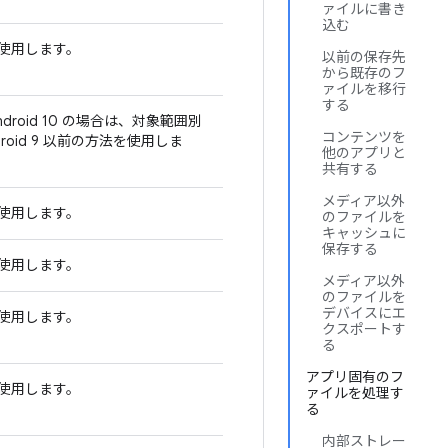
ァイルに書き
込む
を使用します。
以前の保存先
から既存のフ
ァイルを移行
する
Android 10 の場合は、対象範囲別
コンテンツを
oid 9 以前の方法を使用しま
他のアプリと
共有する
メディア以外
を使用します。
のファイルを
キャッシュに
保存する
を使用します。
メディア以外
のファイルを
デバイスにエ
を使用します。
クスポートす
る
アプリ固有のフ
を使用します。
ァイルを処理す
る
内部ストレー