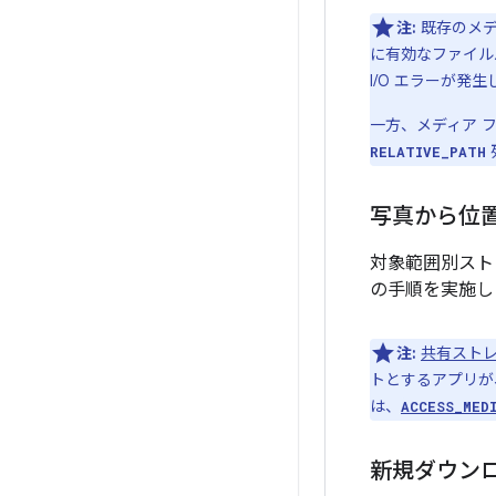
注:
既存のメ
に有効なファイル
I/O エラーが
一方、メディア 
RELATIVE_PATH
写真から位
対象範囲別スト
の手順を実施し
注:
共有ストレ
トとするアプリが
は、
ACCESS_MED
新規ダウン