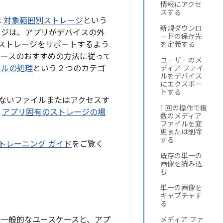
情報にアクセ
スする
は
対象範囲別ストレージ
という
新規ダウンロ
ージは、アプリがデバイスの外
ードの保存先
ストレージをサポートするよう
を定義する
ケースのおすすめの方法に従って
ユーザーのメ
イルの処理
という 2 つのカテゴ
ディア ファイ
ルをデバイス
にエクスポー
トする
ないファイルまたはアクセスす
1 回の操作で複
は
アプリ固有のストレージの場
数のメディア
ファイルを変
更または削除
する
トレーニング ガイド
をご覧く
既存の単一の
画像を読み込
む
単一の画像を
キャプチャす
る
う一般的なユースケースと、アプ
メディア ファ