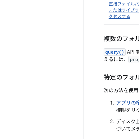
直接ファイルパ
またはライブラ
クセスする
複数のフォ
query()
API
えるには、
pro
特定のフォ
次の方法を使用
アプリの
権限をリ
ディスク
づいてメ