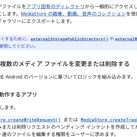
がファイルを
アプリ固有のディレクトリ
から一般的にアクセス
にします。
MediaStore の画像、動画、音声のコレクション
を使
ギャラリーにエクスポートします。
すくするために、
や
externalStoragePublicDirectory()
externalM
使用してください。
で複数のメディア ファイルを変更または削除する
 Android のバージョンに基づいてロジックを組み込みます。
1 で動作するアプリ
します。
re.createWriteRequest()
または
MediaStore.createTras
みまたは削除リクエストのペンディング インテントを作成して
一連のファイルを編集する権限をユーザーに求めます。