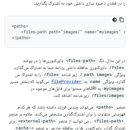
را در فضای ذخیره سازی داخلی خود به اشتراک بگذارید:
<files-path
path="images/"
name="myimages"
/>

</paths>
در این مثال، تگ
<files-path>
دایرکتوری‌ها را در پوشه
files/
دایرکتوری حافظه داخلی برنامه شما به اشتراک می‌گذارد.
ویژگی
images/
path
زیر شاخه
files/
را به اشتراک می
گذارد. ویژگی
name
به
FileProvider
می‌گوید که بخش مسیر
myimages
به URIهای محتوا برای فایل‌های موجود در
files/images/
زیر شاخه اضافه کند.
عنصر
<paths>
می‌تواند چندین فرزند داشته باشد که هر کدام
فهرستی متفاوت را برای اشتراک‌گذاری مشخص می‌کنند. علاوه بر عنصر
<files-path>
، می توانید از عنصر
<external-path>
برای
اشتراک گذاری دایرکتوری ها در حافظه خارجی و عنصر
<cache-