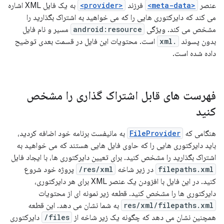
عنصر
<meta-data>
فرزند
<provider>
به یک فایل XML اشاره
می کند که دایرکتوری هایی را که می خواهید به اشتراک بگذارید را
مشخص می کند. ویژگی
android:resource
مسیر و نام فایل
بدون پسوند
.xml
است. محتویات این فایل در قسمت بعدی توضیح
داده شده است.
فهرست های قابل اشتراک گذاری را مشخص
کنید
هنگامی که
FileProvider
به مانیفست برنامه خود اضافه کردید،
باید دایرکتوری هایی را که حاوی فایل هایی هستند که می خواهید به
اشتراک بگذارید را مشخص کنید. برای تعیین دایرکتوری ها، با ایجاد فایل
filepaths.xml
در زیر شاخه
res/xml/
پروژه خود شروع
کنید. در این فایل با افزودن یک عنصر XML برای هر دایرکتوری،
دایرکتوری ها را مشخص کنید. قطعه زیر نمونه ای از محتویات
res/xml/filepaths.xml
به شما نشان می دهد. این قطعه
همچنین نشان می دهد که چگونه یک زیر شاخه از
files/
دایرکتوری