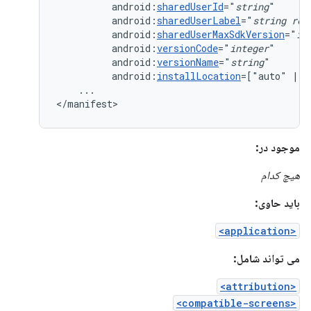
android:
sharedUserId
="
string
android:
sharedUserLabel
="
string
res
android:
sharedUserMaxSdkVersion
="
in
android:
versionCode
="
integer
android:
versionName
="
string
android:
installLocation
=["auto"
|
"
...

</manifest>
موجود در:
هیچ کدام
باید حاوی:
<application>
می تواند شامل:
<attribution>
<compatible-screens>