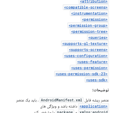
<attribution>
<compatible-screens>
<instrumentation>
<permission>
<permission-group>
<permission-tree>
<queries>
<supports-gl-texture>
<supports-screens>
<uses-configuration>
<uses-feature>
<uses-permission>
<uses-permission-sdk-23>
<uses-sdk>
توضیحات:
عنصر ریشه فایل
AndroidManifest.xml
. باید یک عنصر
<application>
داشته باشد و ویژگی های
xmlns:android
و
package
را مشخص کند.