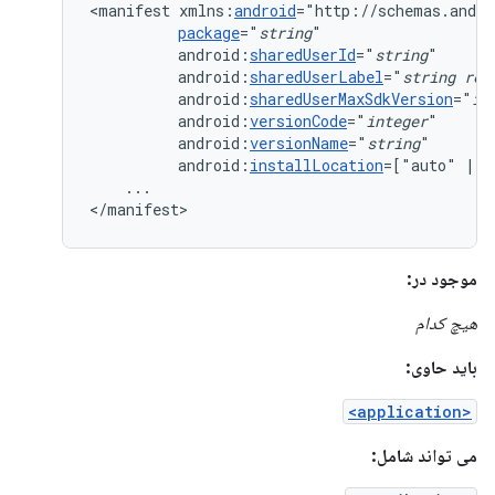
<manifest
xmlns:
android
package
="
string
android:
sharedUserId
="
string
android:
sharedUserLabel
="
string
res
android:
sharedUserMaxSdkVersion
="
in
android:
versionCode
="
integer
android:
versionName
="
string
android:
installLocation
=["auto"
|
"
...

</manifest>
موجود در:
هیچ کدام
باید حاوی:
<application>
می تواند شامل: