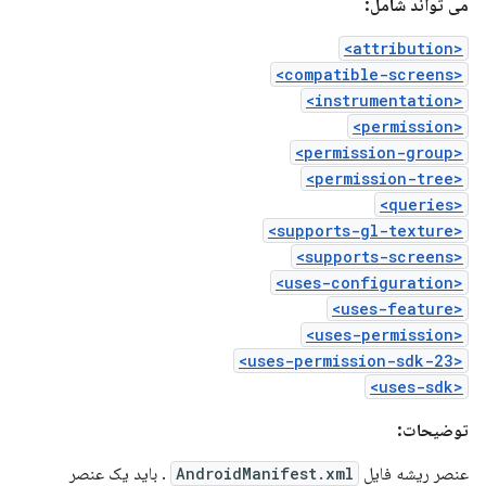
می تواند شامل:
<attribution>
<compatible-screens>
<instrumentation>
<permission>
<permission-group>
<permission-tree>
<queries>
<supports-gl-texture>
<supports-screens>
<uses-configuration>
<uses-feature>
<uses-permission>
<uses-permission-sdk-23>
<uses-sdk>
توضیحات:
عنصر ریشه فایل
AndroidManifest.xml
. باید یک عنصر