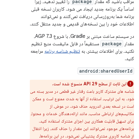
مراقب باشید که مقدار
package
را تغییر ندهید، زیرا
اساساً یک برنامه جدید ایجاد می شود. کاربران نسخه قبلی
برنامه شما به‌روزرسانی دریافت نمی‌کنند و نمی‌توانند
اطلاعات خود را بین نسخه‌های قدیمی و جدید منتقل کنند.
در سیستم ساخت مبتنی بر Gradle، با شروع AGP 7.3،
مقدار
package
مستقیماً در فایل مانیفست منبع تنظیم
نکنید. برای اطلاعات بیشتر، به
تنظیم شناسه برنامه
مراجعه
کنید.
android:sharedUserId
این ثابت از سطح API 29 منسوخ شده است.
شناسه های مشترک کاربر باعث رفتار غیر قطعی در مدیر بسته می
شود. به این ترتیب، استفاده از آنها به شدت ممنوع است و ممکن
است در نسخه بعدی اندروید حذف شود. در عوض، از
مکانیسم‌های ارتباطی مناسب، مانند ارائه‌دهندگان خدمات و محتوا،
برای تسهیل قابلیت همکاری بین اجزای مشترک استفاده کنید.
برنامه‌های موجود نمی‌توانند این مقدار را حذف کنند، زیرا انتقال
از شناسه کاربری مشترک پشتیبانی نمی‌شود. در این برنامه‌ها،