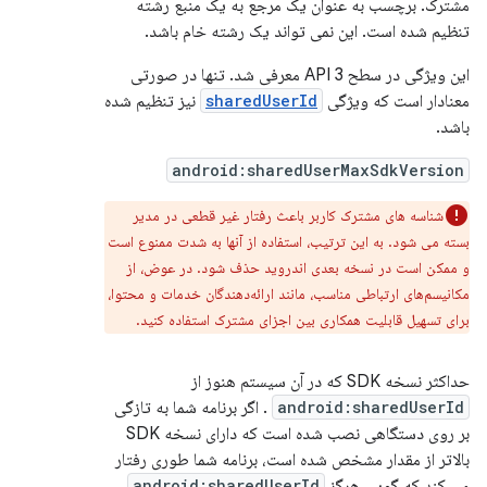
مشترک. برچسب به عنوان یک مرجع به یک منبع رشته
تنظیم شده است. این نمی تواند یک رشته خام باشد.
این ویژگی در سطح 3 API معرفی شد. تنها در صورتی
معنادار است که ویژگی
sharedUserId
نیز تنظیم شده
باشد.
android:sharedUserMaxSdkVersion
شناسه های مشترک کاربر باعث رفتار غیر قطعی در مدیر
بسته می شود. به این ترتیب، استفاده از آنها به شدت ممنوع است
و ممکن است در نسخه بعدی اندروید حذف شود. در عوض، از
مکانیسم‌های ارتباطی مناسب، مانند ارائه‌دهندگان خدمات و محتوا،
برای تسهیل قابلیت همکاری بین اجزای مشترک استفاده کنید.
حداکثر نسخه SDK که در آن سیستم هنوز از
android:sharedUserId
. اگر برنامه شما به تازگی
بر روی دستگاهی نصب شده است که دارای نسخه SDK
بالاتر از مقدار مشخص شده است، برنامه شما طوری رفتار
می کند که گویی هرگز
android:sharedUserId