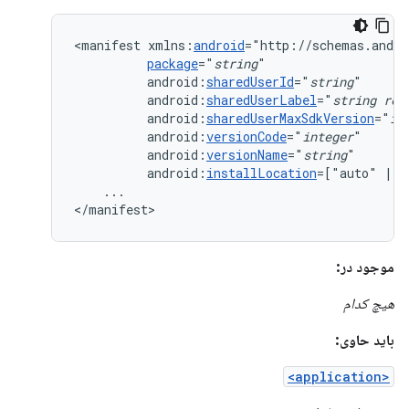
<manifest
xmlns:
android
package
="
string
android:
sharedUserId
="
string
android:
sharedUserLabel
="
string
res
android:
sharedUserMaxSdkVersion
="
in
android:
versionCode
="
integer
android:
versionName
="
string
android:
installLocation
=["auto"
|
"
...

</manifest>
موجود در:
هیچ کدام
باید حاوی:
<application>