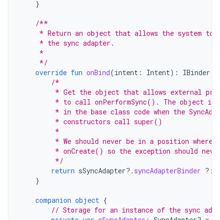
}
/**
     * Return an object that allows the system to 
     * the sync adapter.
     *
     */
override
fun
onBind
(
intent
:
Intent
):
IBinder
{
/*
         * Get the object that allows external pro
         * to call onPerformSync(). The object is 
         * in the base class code when the SyncAda
         * constructors call super()
         *
         * We should never be in a position where 
         * onCreate() so the exception should neve
         */
return
sSyncAdapter
?.
syncAdapterBinder
?:
}
companion
object
{
// Storage for an instance of the sync adap
private
var
sSyncAdapter
:
SyncAdapter? 
=
n