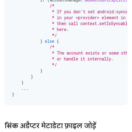
/*
                 * If you don't set android:syncab
                 * in your <provider> element in t
                 * then call context.setIsSyncable
                 * here.
                 */
}
else
{
/*
                 * The account exists or some othe
                 * or handle it internally.
                 */
}
}
}
...
}
सिंक अडैप्टर मेटाडेटा फ़ाइल जोड़ें