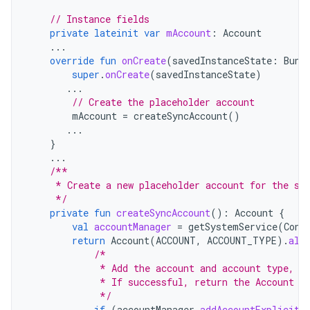
// Instance fields
private
lateinit
var
mAccount
:
Account
...
override
fun
onCreate
(
savedInstanceState
:
Bund
super
.
onCreate
(
savedInstanceState
)
...
// Create the placeholder account
mAccount
=
createSyncAccount
()
...
}
...
/**
     * Create a new placeholder account for the sy
     */
private
fun
createSyncAccount
():
Account
{
val
accountManager
=
getSystemService
(
Cont
return
Account
(
ACCOUNT
,
ACCOUNT_TYPE
).
als
/*
             * Add the account and account type, n
             * If successful, return the Account o
             */
if
(
accountManager
.
addAccountExplicitl