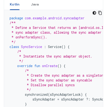
Kotlin
Java
package
com.example.android.syncadapter
/**
 * Define a Service that returns an [android.os.IB
 * sync adapter class, allowing the sync adapter f
 * onPerformSync().
 */
class
SyncService
:
Service
()
{
/*
     * Instantiate the sync adapter object.
     */
override
fun
onCreate
()
{
/*
         * Create the sync adapter as a singleton.
         * Set the sync adapter as syncable
         * Disallow parallel syncs
         */
synchronized
(
sSyncAdapterLock
)
{
sSyncAdapter
=
sSyncAdapter
?:
SyncAda
}