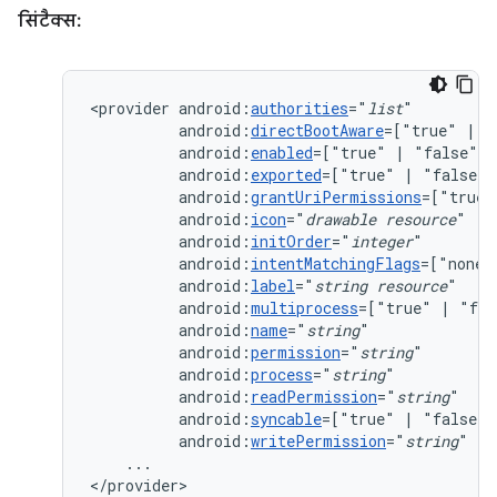
सिंटैक्स:
<provider
android:
authorities
="
list
android:
directBootAware
=["true"
|
android:
enabled
=["true"
|
android:
exported
=["true"
|
android:
grantUriPermissions
=["true"
android:
icon
="
drawable
resource
android:
initOrder
="
integer
android:
intentMatchingFlags
=["none"
android:
label
="
string
resource
android:
multiprocess
=["true"
|
android:
name
="
string
android:
permission
="
string
android:
process
="
string
android:
readPermission
="
string
android:
syncable
=["true"
|
android:
writePermission
="
string
"
...

</provider>