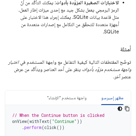
الاختبارات الصغيرة المزوّدة بأدوات
: يمكنك التأكّد من أنّ
الرمز البرمجي يعمل بشكل جيد مع إحدى ميزات إطار العمل،
مثل قاعدة بيانات SQLite. يمكنك إجراء هذا الاختبار على
أجهزة متعددة للتحقّق من التكامل مع إصدارات متعددة من
SQLite.
أمثلة
توضّح المقتطفات التالية كيفية التفاعل مع واجهة المستخدم في
اختبار
واجهة مستخدم مزوَّد بأدوات
ينقر على أحد العناصر ويتأكّد من عرض
عنصر آخر.
مظهر إسبرسو
واجهة مستخدم "الإنشاء"
// When the Continue button is clicked
onView
(
withText
(
"Continue"
))
.
perform
(
click
())