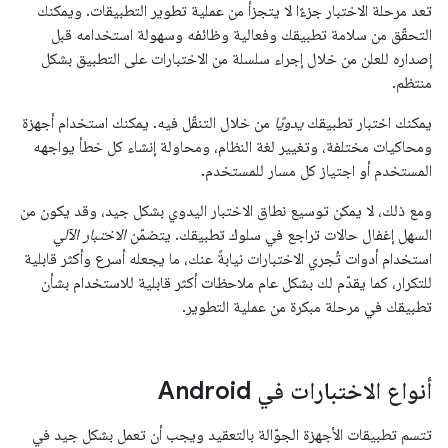
تعد مرحلة الاختبار جزءًا لا يتجزأ من عملية تطوير التطبيقات. ويمكنك
التحقّق من سلامة تطبيقك وفعالية وظائفه وسهولة استخدامه قبل
إصداره للعلن من خلال إجراء سلسلة من الاختبارات على التطبيق بشكل
منتظم.
يمكنك اختبار تطبيقك
يدويًا
من خلال التنقّل فيه. يمكنك استخدام أجهزة
ومحاكيات مختلفة، وتغيير لغة النظام، ومحاولة إنشاء كل خطأ يواجهه
المستخدم أو اجتياز كل مسار للمستخدم.
ومع ذلك، لا يمكن توسيع نطاق الاختبار اليدوي بشكل جيد، وقد يكون من
السهل إغفال حالات تراجع في سلوك تطبيقك. يتضمّن
الاختبار الآلي
استخدام أدوات تُجري الاختبارات نيابةً عنك، ما يجعله أسرع وأكثر قابلية
للتكرار، كما يقدّم لك بشكل عام ملاحظات أكثر قابلية للاستخدام بشأن
تطبيقك في مرحلة مبكرة من عملية التطوير.
أنواع الاختبارات في Android
تتسم تطبيقات الأجهزة الجوّالة بالتعقيد ويجب أن تعمل بشكل جيد في