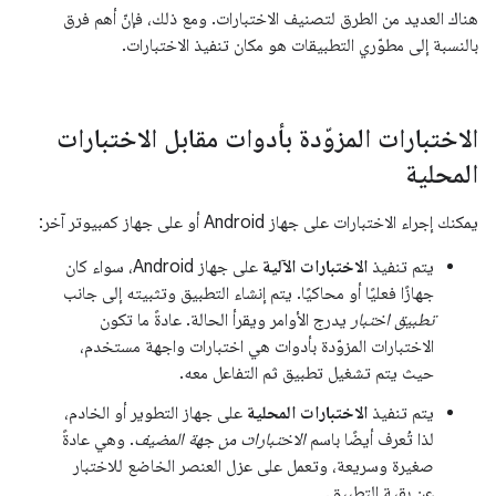
هناك العديد من الطرق لتصنيف الاختبارات. ومع ذلك، فإنّ أهم فرق
بالنسبة إلى مطوّري التطبيقات هو مكان تنفيذ الاختبارات.
الاختبارات المزوّدة بأدوات مقابل الاختبارات
المحلية
يمكنك إجراء الاختبارات على جهاز Android أو على جهاز كمبيوتر آخر:
يتم تنفيذ
الاختبارات الآلية
على جهاز Android، سواء كان
جهازًا فعليًا أو محاكيًا. يتم إنشاء التطبيق وتثبيته إلى جانب
تطبيق اختبار
يدرج الأوامر ويقرأ الحالة. عادةً ما تكون
الاختبارات المزوّدة بأدوات هي اختبارات واجهة مستخدم،
حيث يتم تشغيل تطبيق ثم التفاعل معه.
يتم تنفيذ
الاختبارات المحلية
على جهاز التطوير أو الخادم،
لذا تُعرف أيضًا باسم
الاختبارات من جهة المضيف
. وهي عادةً
صغيرة وسريعة، وتعمل على عزل العنصر الخاضع للاختبار
عن بقية التطبيق.