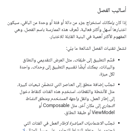
أساليب الفصل
إذا كان بإمكانك استخراج جزء من دالة أو فئة أو وحدة من الباقي، سيكون
اختبارها أسهل وأكثر فعالية. تُعرف هذه الممارسة باسم الفصل، وهي
المفهوم الأكثر أهمية في البنية القابلة للاختبار.
تشمل تقنيات الفصل الشائعة ما يلي:
قسِّم التطبيق إلى
طبقات
، مثل العرض التقديمي والنطاق
والبيانات. يمكنك أيضًا تقسيم التطبيق إلى
وحدات
، واحدة
لكل ميزة.
تجنَّب إضافة منطق إلى العناصر التي تتضمّن تبعيات كبيرة،
مثل الأنشطة واللقطات. استخدِم هذه الفئات كنقاط دخول
إلى إطار العمل، وانقل
واجهة المستخدم ومنطق النشاط
التجاري
إلى مكان آخر، مثل Composable أو
ViewModel أو طبقة النطاق.
تجنَّب
الاعتماديات المباشرة لإطار العمل
في الفئات التي
تحتوي على منطق النشاط التجاري. على سبيل المثال،
لا