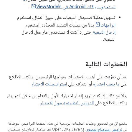
تستخدِم سياقات Android في ViewModels
.
تسهيل عملية
استبدال
التبعيات على سبيل المثال، استخدِم
الواجهات
بدلاً من عمليات التنفيذ المحدّدة. استخدِم
إدخال التبعية
حتى إذا كنت لا تستخدم إطار عمل لإدخال
التبعية.
الخطوات التالية
بعد أن تعرّفت على أهمية الاختبارات ونوعَيها الرئيسيين، يمكنك الاطّلاع
على
ما يجب اختباره
أو التعرّف على
استراتيجيات الاختبار
.
بدلاً من ذلك، إذا كنت تريد إنشاء اختبارك الأول والتعلم من خلال التجربة،
يمكنك الاطّلاع على
الدروس التطبيقية حول الاختبار
.
يخضع كل من المحتوى وعيّنات التعليمات البرمجية في هذه الصفحة للتراخيص الموضحّة
في
ترخيص استخدام المحتوى
. إنّ Java وOpenJDK هما علامتان تجاريتان مسجَّلتان