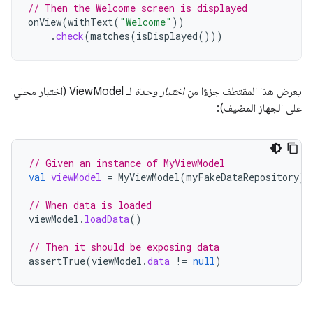
// Then the Welcome screen is displayed
onView
(
withText
(
"Welcome"
))
.
check
(
matches
(
isDisplayed
()))
يعرض هذا المقتطف جزءًا من
اختبار وحدة
لـ ViewModel (اختبار محلي
على الجهاز المضيف):
// Given an instance of MyViewModel
val
viewModel
=
MyViewModel
(
myFakeDataRepository
)
// When data is loaded
viewModel
.
loadData
()
// Then it should be exposing data
assertTrue
(
viewModel
.
data
!=
null
)