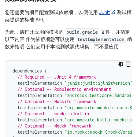
您还需要为项目配置测试依赖项，以便使用
JUnit
测试框
架提供的标准 API。
为此，请打开应用的模块的
build.gradle
文件，并指定
以下内容 作为依赖项您可以使用
testImplementation
函
数来指明 它们应用于本地测试源代码集，而不是应用：
dependencies
{
// Required -- JUnit 4 framework
testImplementation
"junit:junit:$jUnitVersion"
// Optional -- Robolectric environment
testImplementation
"androidx.test:core:$androidX
// Optional -- Mockito framework
testImplementation
"org.mockito:mockito-core:$mo
// Optional -- mockito-kotlin
testImplementation
"org.mockito.kotlin:mockito-k
// Optional -- Mockk framework
testImplementation
"io.mockk:mockk:$mockkVersio