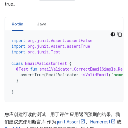
true。
Kotlin
Java
import
org.junit.Assert.assertFalse
import
org.junit.Assert.assertTrue
import
org.junit.Test
class
EmailValidatorTest
{
@Test
fun
emailValidator_CorrectEmailSimple_Retu
assertTrue
(
EmailValidator
.
isValidEmail
(
"name@e
}
}
您应创建可读的测试，用于评估 应用返回预期的结果。我
们建议您使用断言库 作为
junit.Assert
、
Hamcrest
或