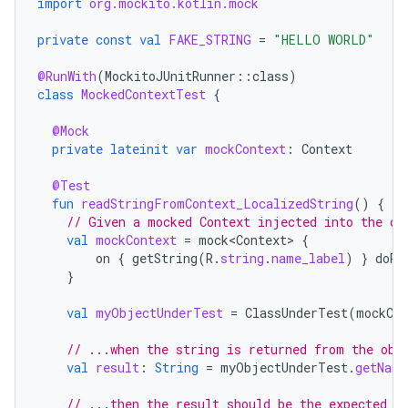
import
org.mockito.kotlin.mock
private
const
val
FAKE_STRING
=
"HELLO WORLD"
@RunWith
(
MockitoJUnitRunner
::
class
)
class
MockedContextTest
{
@Mock
private
lateinit
var
mockContext
:
Context
@Test
fun
readStringFromContext_LocalizedString
()
{
// Given a mocked Context injected into the ob
val
mockContext
=
mock<Context>
{
on
{
getString
(
R
.
string
.
name_label
)
}
doRe
}
val
myObjectUnderTest
=
ClassUnderTest
(
mockCon
// ...when the string is returned from the obj
val
result
:
String
=
myObjectUnderTest
.
getName
// ...then the result should be the expected o