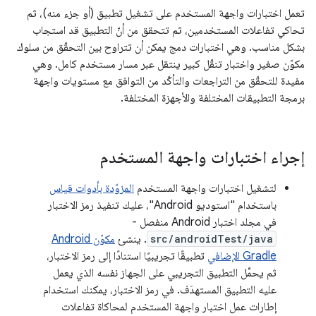
تعمل اختبارات واجهة المستخدم على تشغيل تطبيق (أو جزء منه)، ثم
تحاكي تفاعلات المستخدمين، ثم تتحقق من أنّ التطبيق قد استجاب
بشكل مناسب. وهي اختبارات دمج يمكن أن تتراوح بين التحقّق من سلوك
مكوّن صغير واختبار تنقّل كبير ينتقل عبر مسار مستخدم كامل. وهي
مفيدة للتحقّق من التراجعات والتأكّد من التوافق مع مستويات واجهة
برمجة التطبيقات المختلفة والأجهزة المختلفة.
إجراء اختبارات واجهة المستخدم
لتشغيل اختبارات واجهة المستخدم
المزوّدة بأدوات قياس
باستخدام "استوديو Android"، عليك تنفيذ رمز الاختبار
في مجلد اختبار Android منفصل -
src/androidTest/java
. ينشئ
مكوّن Android
Gradle الإضافي
تطبيقًا تجريبيًا استنادًا إلى رمز الاختبار،
ثم يحمِّل التطبيق التجريبي على الجهاز نفسه الذي يعمل
عليه التطبيق المستهدَف. في رمز الاختبار، يمكنك استخدام
إطارات عمل اختبار واجهة المستخدم لمحاكاة تفاعلات