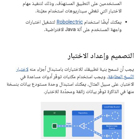
المستخدمين على التطبيق المستهدَف، وذلك لتنفيذ مهام
الاختبار التي تغطي سيناريوهات استخدام معيّنة.
يمكنك أيضًا استخدام
Robolectric
لتشغيل اختبارات
واجهة المستخدم على آلة Java الافتراضية.
التصميم وإعداد الاختبار
يجب أن تسمح بنية تطبيقك للاختبارات باستبدال أجزاء منه
لاختبار
النُسخ المطابقة
، ويجب استخدام مكتبات توفّر أدوات مساعدة في
الاختبار. على سبيل المثال، يمكنك استبدال وحدة مستودع بيانات بنسخة
منها في الذاكرة توفّر بيانات زائفة ومحدّدة للاختبار.