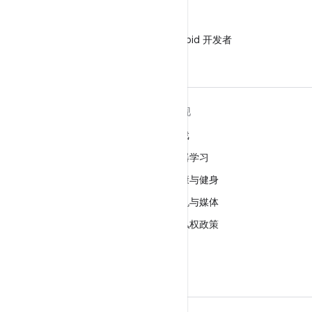
微信
在微信中关注 Android 开发者
关于 ANDROID
发现
Android
游戏
适用于企业的 Android
机器学习
安全
健康与健身
源代码
相机与媒体
新闻
隐私权政策
博客
5G
播客