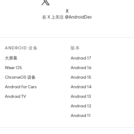
X
在 X 上关注 @AndroidDev
ANDROID 设备
版本
大屏幕
Android 17
Wear OS
Android 16
ChromeOS 设备
Android 15
Android for Cars
Android 14
Android TV
Android 13
Android 12
Android 11