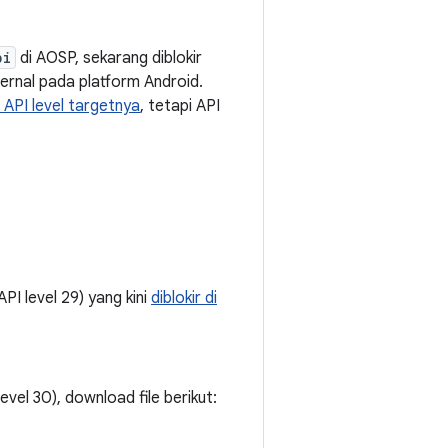
pi
di AOSP, sekarang diblokir
ernal pada platform Android.
i API level targetnya
, tetapi API
I level 29) yang kini
diblokir di
vel 30), download file berikut: