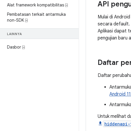
API pengu
Alat framework kompatibilitas ⍈
Pembatasan terkait antarmuka
Mulai di Androi
non-SDK ⍈
secara default.
Aplikasi dapat 
LAINNYA
pengujian baru a
Dasbor ⍈
Daftar pe
Daftar perubaha
Antarmuka 
Android 11
Antarmuk
Untuk melihat d
hiddenapi-