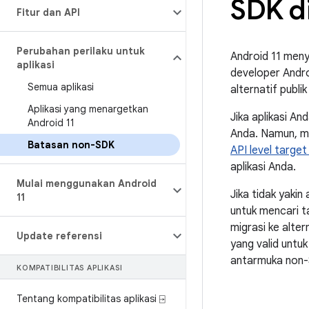
SDK di
Fitur dan API
Perubahan perilaku untuk
Android 11 meny
aplikasi
developer Andro
Semua aplikasi
alternatif publ
Aplikasi yang menargetkan
Jika aplikasi A
Android 11
Anda. Namun, m
Batasan non-SDK
API level target
aplikasi Anda.
Mulai menggunakan Android
Jika tidak yaki
11
untuk mencari t
migrasi ke alte
Update referensi
yang valid unt
antarmuka non-S
KOMPATIBILITAS APLIKASI
Tentang kompatibilitas aplikasi ⍈