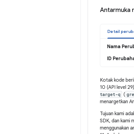
Antarmuka no
Detail peru
Nama Peru
ID Perubah
Kotak kode ber
10 (API level 29
target-q
(
gr
menargetkan And
Tujuan kami ada
SDK, dan kami m
menggunakan anta