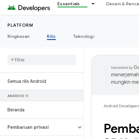
Essentials
Desain & Renc
PLATFORM
Ringkasan
Rilis
Teknologi
menerjemahk
Semua rilis Android
mungkin me
ANDROID 11
Android Developer
Beranda
Pemba
Pembaruan privasi