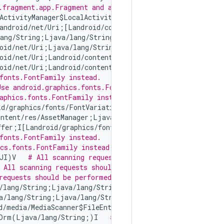
.fragment.app.Fragment and androidx.fragment.app.Fragme
ActivityManager$LocalActivityRecord;I)V   
# Use android
android/net/Uri;[Landroid/content/ContentValues;)I   
# 
ang/String;Ljava/lang/String;Landroid/os/Bundle;)Landro
oid/net/Uri;Ljava/lang/String;[Ljava/lang/String;)I   
#
oid/net/Uri;Landroid/content/ContentValues;)Landroid/ne
oid/net/Uri;Landroid/content/ContentValues;Ljava/lang/S
fonts.FontFamily instead.
Use android.graphics.fonts.FontFamily instead.
aphics.fonts.FontFamily instead.
d/graphics/fonts/FontVariationAxis;II)Z   
# Use android
ntent/res/AssetManager;Ljava/lang/String;IZIII[Landroid
fer;I[Landroid/graphics/fonts/FontVariationAxis;II)Z   
fonts.FontFamily instead.
ics.fonts.FontFamily instead.
JI)V   
# All scanning requests should be performed thro
 All scanning requests should be performed through andro
requests should be performed through android.media.Media
/lang/String;Ljava/lang/String;JJZZ)Landroid/media/Medi
a/lang/String;Ljava/lang/String;JJZZZ)Landroid/net/Uri;
d/media/MediaScanner$FileEntry;ZZZZZZ)Landroid/net/Uri;
mDrm(Ljava/lang/String;)I   
# All scanning requests shou