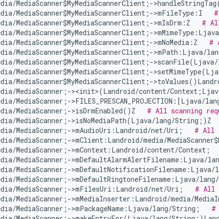
edia/MediaScanner$MyMediaScannerClient;->handleStringTag
edia/MediaScanner$MyMediaScannerClient;->mFileType:I   
#
edia/MediaScanner$MyMediaScannerClient;->mIsDrm:Z   
# Al
edia/MediaScanner$MyMediaScannerClient;->mMimeType:Ljava
dia/MediaScanner$MyMediaScannerClient;->mNoMedia:Z   
# 
edia/MediaScanner$MyMediaScannerClient;->mPath:Ljava/lan
edia/MediaScanner$MyMediaScannerClient;->scanFile(Ljava/
edia/MediaScanner$MyMediaScannerClient;->setMimeType(Lja
dia/MediaScanner$MyMediaScannerClient;->toValues()Landr
edia/MediaScanner;-><init>(Landroid/content/Context;Ljav
edia/MediaScanner;->FILES_PRESCAN_PROJECTION:[Ljava/lan
edia/MediaScanner;->isDrmEnabled()Z   
# All scanning req
edia/MediaScanner;->isNoMediaPath(Ljava/lang/String;)Z  
edia/MediaScanner;->mAudioUri:Landroid/net/Uri;   
# All 
dia/MediaScanner;->mClient:Landroid/media/MediaScanner$
edia/MediaScanner;->mContext:Landroid/content/Context;  
edia/MediaScanner;->mDefaultAlarmAlertFilename:Ljava/la
edia/MediaScanner;->mDefaultNotificationFilename:Ljava/l
edia/MediaScanner;->mDefaultRingtoneFilename:Ljava/lang/
edia/MediaScanner;->mFilesUri:Landroid/net/Uri;   
# All 
edia/MediaScanner;->mMediaInserter:Landroid/media/MediaI
edia/MediaScanner;->mPackageName:Ljava/lang/String;   
#
edia/MediaScanner;->makeEntryFor(Ljava/lang/String;)Land