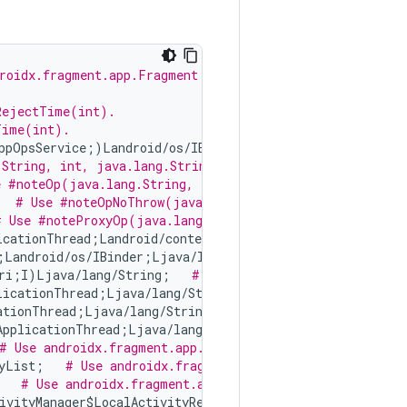
roidx.fragment.app.Fragment and androidx.fragment.app.F
RejectTime(int).
Time(int).
ppOpsService;)Landroid/os/IBinder;   
# Create own local
String, int, java.lang.String, java.lang.String, java.l
e #noteOp(java.lang.String, int, java.lang.String, java.
   
# Use #noteOpNoThrow(java.lang.String, int, java.lang
# Use #noteProxyOp(java.lang.String, java.lang.String, i
icationThread;Landroid/content/Intent;Ljava/lang/String
;Landroid/os/IBinder;Ljava/lang/String;I[Landroid/conte
ri;I)Ljava/lang/String;   
# Use android.content.Content
licationThread;Ljava/lang/String;Landroid/content/IInte
ationThread;Ljava/lang/String;Landroid/content/Intent;L
ApplicationThread;Ljava/lang/String;Landroid/content/In
# Use androidx.fragment.app.Fragment and androidx.fragm
yList;   
# Use androidx.fragment.app.Fragment and andro
   
# Use androidx.fragment.app.Fragment and androidx.fr
ivityManager$LocalActivityRecord;   
# Use androidx.frag