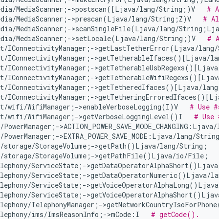
edia/MediaScanner;->postscan([Ljava/lang/String;)V   
# A
edia/MediaScanner;->prescan(Ljava/lang/String;Z)V   
# Al
edia/MediaScanner;->scanSingleFile(Ljava/lang/String;Lj
edia/MediaScanner;->setLocale(Ljava/lang/String;)V   
# 
et/IConnectivityManager;->getLastTetherError(Ljava/lang/
et/IConnectivityManager;->getTetherableIfaces()[Ljava/la
et/IConnectivityManager;->getTetherableUsbRegexs()[Ljava
et/IConnectivityManager;->getTetherableWifiRegexs()[Ljav
et/IConnectivityManager;->getTetheredIfaces()[Ljava/lang
et/IConnectivityManager;->getTetheringErroredIfaces()[Lj
t/wifi/WifiManager;->enableVerboseLogging(I)V   
# Use #
et/wifi/WifiManager;->getVerboseLoggingLevel()I   
# Use 
s/PowerManager;->ACTION_POWER_SAVE_MODE_CHANGING:Ljava/
s/PowerManager;->EXTRA_POWER_SAVE_MODE:Ljava/lang/Strin
s/storage/StorageVolume;->getPath()Ljava/lang/String;   
s/storage/StorageVolume;->getPathFile()Ljava/io/File;  
elephony/ServiceState;->getDataOperatorAlphaShort()Ljava
elephony/ServiceState;->getDataOperatorNumeric()Ljava/la
elephony/ServiceState;->getVoiceOperatorAlphaLong()Ljava
elephony/ServiceState;->getVoiceOperatorAlphaShort()Ljav
elephony/TelephonyManager;->getNetworkCountryIsoForPhone
elephony/ims/ImsReasonInfo;->mCode:I   
# getCode().