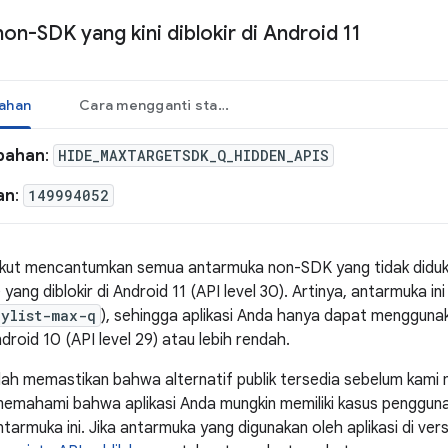
n-SDK yang kini diblokir di Android 11
bahan
Cara mengganti status perubahan
bahan
:
HIDE_MAXTARGETSDK_Q_HIDDEN_APIS
an
:
149994052
ikut mencantumkan semua antarmuka non-SDK yang tidak diduku
) yang diblokir di Android 11 (API level 30). Artinya, antarmuka 
eylist-max-q
), sehingga aplikasi Anda hanya dapat menggunaka
roid 10 (API level 29) atau lebih rendah.
lah memastikan bahwa alternatif publik tersedia sebelum kam
emahami bahwa aplikasi Anda mungkin memiliki kasus pengguna
rmuka ini. Jika antarmuka yang digunakan oleh aplikasi di vers