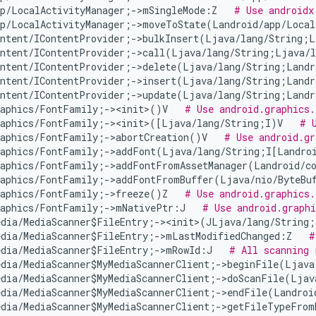
pp/LocalActivityManager;->mSingleMode:Z   
# Use androidx
pp/LocalActivityManager;->moveToState(Landroid/app/Local
ontent/IContentProvider;->bulkInsert(Ljava/lang/String;L
ontent/IContentProvider;->call(Ljava/lang/String;Ljava/l
ontent/IContentProvider;->delete(Ljava/lang/String;Landr
ontent/IContentProvider;->insert(Ljava/lang/String;Landr
ontent/IContentProvider;->update(Ljava/lang/String;Landr
raphics/FontFamily;-><init>()V   
# Use android.graphics.
raphics/FontFamily;-><init>([Ljava/lang/String;I)V   
# 
raphics/FontFamily;->abortCreation()V   
# Use android.gr
raphics/FontFamily;->addFont(Ljava/lang/String;I[Landroi
raphics/FontFamily;->addFontFromAssetManager(Landroid/co
raphics/FontFamily;->addFontFromBuffer(Ljava/nio/ByteBuf
raphics/FontFamily;->freeze()Z   
# Use android.graphics.
raphics/FontFamily;->mNativePtr:J   
# Use android.graph
edia/MediaScanner$FileEntry;-><init>(JLjava/lang/String;
edia/MediaScanner$FileEntry;->mLastModifiedChanged:Z   
#
edia/MediaScanner$FileEntry;->mRowId:J   
# All scanning 
edia/MediaScanner$MyMediaScannerClient;->beginFile(Ljava
edia/MediaScanner$MyMediaScannerClient;->doScanFile(Ljav
edia/MediaScanner$MyMediaScannerClient;->endFile(Landroi
edia/MediaScanner$MyMediaScannerClient;->getFileTypeFro