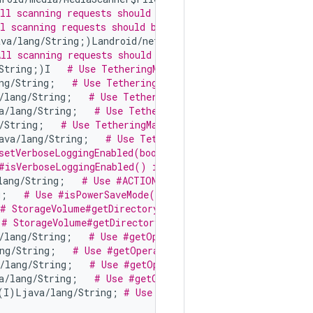
ll scanning requests should be performed through androi
l scanning requests should be performed through android
ava/lang/String;)Landroid/net/Uri;   
# All scanning requ
All scanning requests should be performed through androi
String;)I   
# Use TetheringManager#getLastTetherError a
ng/String;   
# Use TetheringManager#getTetherableIfaces
/lang/String;   
# Use TetheringManager#getTetherableUsb
a/lang/String;   
# Use TetheringManager#getTetherableWi
/String;   
# Use TetheringManager#getTetheredIfaces as 
ava/lang/String;   
# Use TetheringManager#getTetheringE
setVerboseLoggingEnabled(boolean) instead.
#isVerboseLoggingEnabled() instead.
lang/String;   
# Use #ACTION_POWER_SAVE_MODE_CHANGED in
g;   
# Use #isPowerSaveMode() instead.
# StorageVolume#getDirectory().
 
# StorageVolume#getDirectory().
/lang/String;   
# Use #getOperatorAlphaShort instead.
ng/String;   
# Use #getOperatorNumeric instead.
/lang/String;   
# Use #getOperatorAlphaLong instead.
a/lang/String;   
# Use #getOperatorAlphaShort instead.
(I)Ljava/lang/String; 
# Use #getNetworkCountryIso(int) 