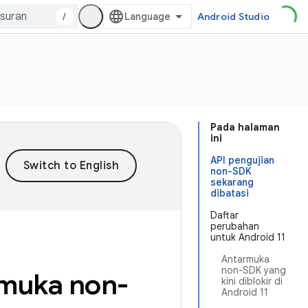
/
Android Studio
Pada halaman
ini
API pengujian
non-SDK
sekarang
dibatasi
Daftar
perubahan
untuk Android 11
Antarmuka
non-SDK yang
muka non-
kini diblokir di
Android 11