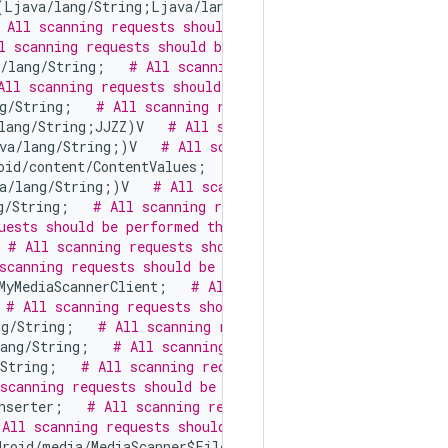
(Ljava/lang/String;Ljava/lang/String;)V   
# All scannin
 All scanning requests should be performed through andro
l scanning requests should be performed through android.
/lang/String;   
# All scanning requests should be perfo
All scanning requests should be performed through androi
g/String;   
# All scanning requests should be performed
lang/String;JJZZ)V   
# All scanning requests should be 
va/lang/String;)V   
# All scanning requests should be p
oid/content/ContentValues;   
# All scanning requests sho
a/lang/String;)V   
# All scanning requests should be pe
g/String;   
# All scanning requests should be performed 
uests should be performed through android.media.MediaSca
 
# All scanning requests should be performed through an
scanning requests should be performed through android.m
MyMediaScannerClient;   
# All scanning requests should 
 
# All scanning requests should be performed through and
ng/String;   
# All scanning requests should be performed
ang/String;   
# All scanning requests should be perform
String;   
# All scanning requests should be performed t
scanning requests should be performed through android.m
nserter;   
# All scanning requests should be performed 
 All scanning requests should be performed through andro
roid/media/MediaScanner$FileEntry;   
# All scanning req