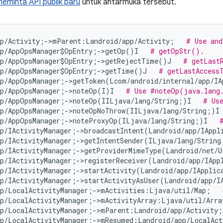
eminta API publik baru
untuk antarmuka tersebut.
pp/Activity;->mParent:Landroid/app/Activity;   
# Use and
pp/AppOpsManager$OpEntry;->getOp()I   
# getOpStr().
pp/AppOpsManager$OpEntry;->getRejectTime()J   
# getLast
pp/AppOpsManager$OpEntry;->getTime()J   
# getLastAccess
pp/AppOpsManager;->getToken(Lcom/android/internal/app/IA
pp/AppOpsManager;->noteOp(I)I   
# Use #noteOp(java.lang.
pp/AppOpsManager;->noteOp(IILjava/lang/String;)I   
# Us
pp/AppOpsManager;->noteOpNoThrow(IILjava/lang/String;)I
pp/AppOpsManager;->noteProxyOp(ILjava/lang/String;)I   
pp/IActivityManager;->broadcastIntent(Landroid/app/IAppl
pp/IActivityManager;->getIntentSender(ILjava/lang/String
pp/IActivityManager;->getProviderMimeType(Landroid/net/U
pp/IActivityManager;->registerReceiver(Landroid/app/IApp
pp/IActivityManager;->startActivity(Landroid/app/IApplic
pp/IActivityManager;->startActivityAsUser(Landroid/app/I
pp/LocalActivityManager;->mActivities:Ljava/util/Map;   
pp/LocalActivityManager;->mActivityArray:Ljava/util/Arra
pp/LocalActivityManager;->mParent:Landroid/app/Activity;
pp/LocalActivityManager;->mResumed:Landroid/app/LocalAct