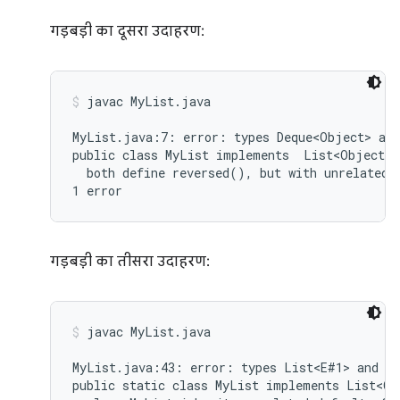
गड़बड़ी का दूसरा उदाहरण:
javac MyList.java
MyList.java:7: error: types Deque<Object> and
public class MyList implements  List<Object>,
  both define reversed(), but with unrelated r
गड़बड़ी का तीसरा उदाहरण:
javac MyList.java
MyList.java:43: error: types List<E#1> and My
public static class MyList implements List<Ob