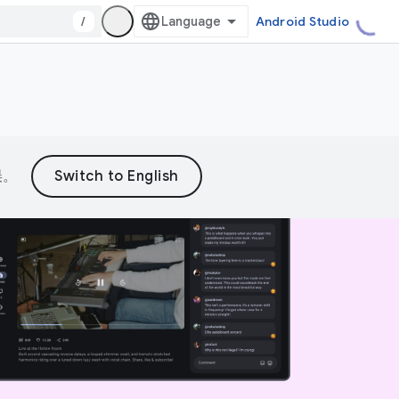
/
Android Studio
误。