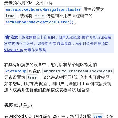
元素的布局 XML 文件中将
android:keyboardNavigationCluster
属性设置为
true
，或者将
true
传递到应用界面逻辑中的
setKeyboardNavigationCluster()
。
注意
：虽然集群是非嵌套的，但其无法嵌套 集群可能出现在层
次结构的不同级别。如果您尝试 嵌套集群，框架只会处理最顶层
元素作为聚类。
ViewGroup
在具有触摸屏的设备中，您可以将某个键区指定的
ViewGroup
对象的
android:touchscreenBlocksFocus
元素设置为
true
，仅允许从键区导航进入和离开此键区。
如果您应用此方法 配置，则用户无法使用 Tab 键或箭头键
进入或离开集群他们必须按仪表板导航 组合键。
视图默认焦点
在 Android 8.0（API 级别 26）中，您可以分配
View
会在