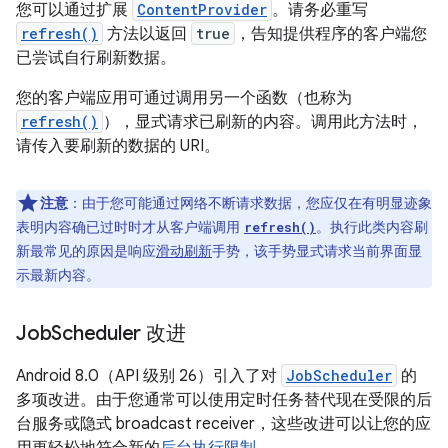
您可以通过扩展
ContentProvider
。请务必重写
refresh()
方法以返回
true
，告知提供程序的客户端您
已尝试自行刷新数据。
您的客户端应用可通过调用另一个函数（也称为
refresh()
），显式请求已刷新的内容。调用此方法时，
请传入要刷新的数据的 URI。
注意
：由于您可能通过网络不断请求数据，您应仅在有明显迹象
表明内容确已过时时才从客户端调用
。执行此类内容刷
refresh()
新最常见的原因是响应
滑动刷新
手势，该手势显式请求当前界面显
示最新内容。
Job
Scheduler 改进
Android 8.0（API 级别 26）引入了对
JobScheduler
的
多项改进。由于您通常可以使用定时任务替代现在受限的后
台服务或隐式 broadcast receiver，这些改进可以让您的应