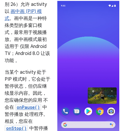
别 26）允许 activity
以
画中画 (PIP) 模
式
。画中画是一种特
殊类型的多窗口模
式，最常用于视频播
放。画中画模式最初
适用于 仅限 Android
TV；Android 8.0 让该
功能 。
当某个 activity 处于
PIP 模式时，它会处于
暂停状态，但仍应继
续显示内容。因此，
您应确保您的应用 不
会在
onPause()
中
暂停播放 处理程序。
相反，您应在
onStop()
中暂停播