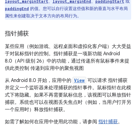
、
、
或
layout_marginStart
layout_marginEnd
paddingStart
的值。您可以自行设置这些值和新的垂直与水平布局
paddingEnd
属性来创建取决于文本方向的布局行为。
指针捕获
某些应用（例如游戏、远程桌面和虚拟化客户端）大大受益
于对鼠标指针的控制。指针捕获是一项新功能 Android
8.0（API 级别 26）中的功能，通过传递所有鼠标事件来提
供此类控制 传递到应用中的聚焦视图
从 Android 8.0 开始，应用中的
View
可以请求 指针捕获
并定义一个监听器来处理捕获的指针事件。鼠标指针在此模
式下将隐藏。如果不再需要鼠标信息，该视图可以释放指针
捕获。系统也可以在视图丢失焦点时（例如，当用户打开另
一个应用时）释放指针捕获。
如需了解如何在应用中使用此功能，请参阅
指针捕获
。