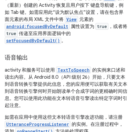
（重新）创建的 Activity 恢复且用户按下 键盘导航键，例
如 Tab 键。如需应用此“设为默认焦点”设置，请在包含界
面元素的布局 XML 文件中将
View
元素的
android:focusedByDefault
属性设置为
true
，或者将
true
传递至应用界面逻辑中的
setFocusedByDefault()
。
语音输出
activity 和服务可以使用
TextToSpeech
的实例来口述和
读出内容。从 Android 8.0（API 级别 26）开始，只要文本
到语音转换引擎提供此信息，您的应用便可以获取有关文本
到语音转换引擎何时开始朗读单个合成字词的更精确时间信
息。您可以使用此功能在文本转语音引擎读出特定字词时引
起注意。
如需在应用中使用这些文本转语音引擎改进功能，请注册
UtteranceProgressListener
的实例。在注册过程中，
添加
onRangeStart()
方法的处理程序。