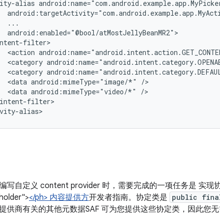
ity-alias
<action
android:name="android.intent.action.GET_CONTE
<category
android:name="android.intent.category.OPENA
<category
android:name="android.intent.category.DEFAU
<data
android:mimeType="image/*"
<data
android:mimeType="video/*"
intent-filter>

vity-alias>
自定义 content provider 时，需要完成的一项任务是 实现协定类
holder">
</ph> 内容提供方
开发者指南。协定类是
public fina
 与提供商有关的其他元数据SAF 可为您提供这些协定类，因此您无