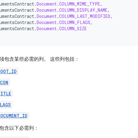
umentsContract
.
Document
.
COLUMN_MIME_TYPE
,
umentsContract
.
Document
.
COLUMN_DISPLAY_NAME
,
umentsContract
.
Document
.
COLUMN_LAST_MODIFIED
,
umentsContract
.
Document
.
COLUMN_FLAGS
,
umentsContract
.
Document
.
COLUMN_SIZE
须包含某些必需的列。 这些列包括：
ROOT_ID
ICON
TITLE
FLAGS
DOCUMENT_ID
包含以下必需列：