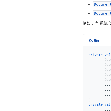
Documen
Documen
例如，当 系统
Kotlin
private
val
Doc
Doc
Doc
Doc
Doc
Doc
Doc
Doc
)
private
val
Doc