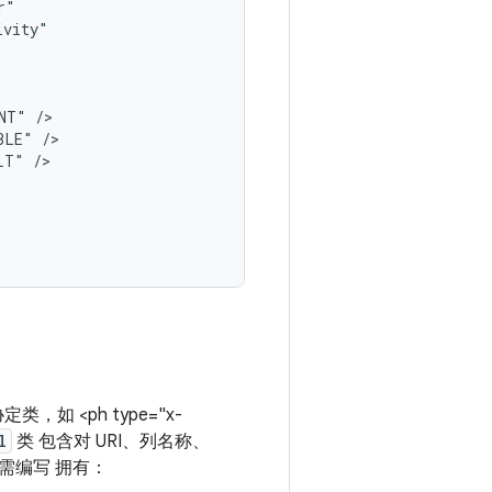
NT"
BLE"
LT"
，如 <ph type="x-
l
类 包含对 URI、列名称、
需编写 拥有：