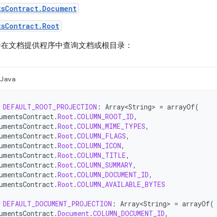
tsContract.Document
tsContract.Root
会在文档提供程序中查询文档或根目录：
Java
DEFAULT_ROOT_PROJECTION
:
Array<String>
=
arrayOf
(
umentsContract
.
Root
.
COLUMN_ROOT_ID
,
umentsContract
.
Root
.
COLUMN_MIME_TYPES
,
umentsContract
.
Root
.
COLUMN_FLAGS
,
umentsContract
.
Root
.
COLUMN_ICON
,
umentsContract
.
Root
.
COLUMN_TITLE
,
umentsContract
.
Root
.
COLUMN_SUMMARY
,
umentsContract
.
Root
.
COLUMN_DOCUMENT_ID
,
umentsContract
.
Root
.
COLUMN_AVAILABLE_BYTES
DEFAULT_DOCUMENT_PROJECTION
:
Array<String>
=
arrayOf
(
umentsContract
.
Document
.
COLUMN_DOCUMENT_ID
,