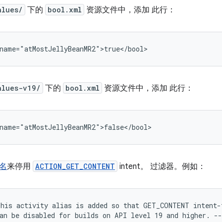
alues/
下的
bool.xml
资源文件中，添加 此行：
name="atMostJellyBeanMR2">true</bool>
alues-v19/
下的
bool.xml
资源文件中，添加 此行：
name="atMostJellyBeanMR2">false</bool>
别名
来停用
ACTION_GET_CONTENT
intent。 过滤器。例如：
This
activity
alias
is
added
so
that
GET_CONTENT
an
be
disabled
for
builds
on
API
level
19
and
higher.
--