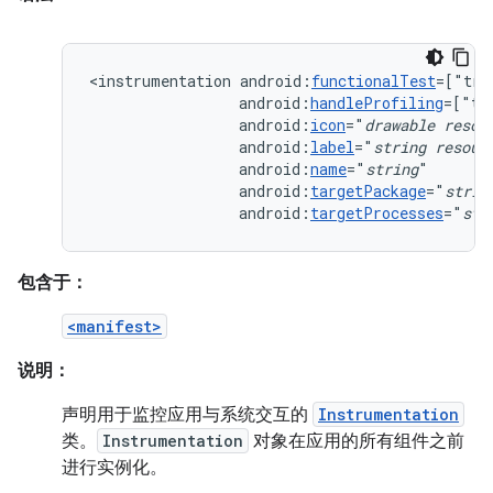
<instrumentation
android:
functionalTest
=["tru
android:
handleProfiling
=["tr
android:
icon
="
drawable
resou
android:
label
="
string
resour
android:
name
="
string
android:
targetPackage
="
strin
android:
targetProcesses
="
str
包含于：
<manifest>
说明：
声明用于监控应用与系统交互的
Instrumentation
类。
Instrumentation
对象在应用的所有组件之前
进行实例化。