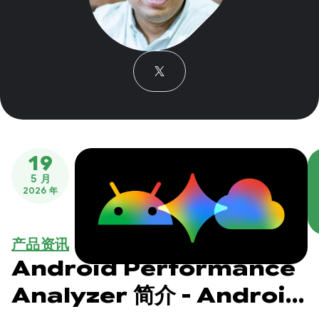
19
5 月
2026 年
产品资讯
Android Performance
Analyzer 简介 - Android