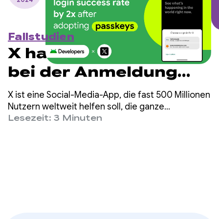
Fallstudien
X hat die Erfolgsrate
bei der Anmeldung
nach der Einführung
X ist eine Social-Media-App, die fast 500 Millionen
von Passkeys
Nutzern weltweit helfen soll, die ganze
Geschichte mit allen Livekommentaren zu
Lesezeit: 3 Minuten
verdoppelt.
erfahren – von Eilmeldungen und Unterhaltung bis
hin zu Sport und Politik.