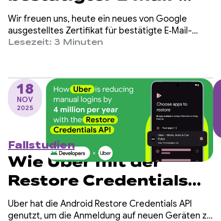
Adresse über
Wir freuen uns, heute ein neues von Google
Credential Manager
ausgestelltes Zertifikat für bestätigte E‑Mail-
Adressen anzukündigen, das Entwickler jetzt
Lesezeit: 3 Minuten
optimieren
direkt über die Credential Manager Digital
Credential API von Android abrufen können.
18
NOV
2025
Fallstudien
Wie Uber mit der
Restore Credentials
API die Anzahl der
Uber hat die Android Restore Credentials API
manuellen Logins um
genutzt, um die Anmeldung auf neuen Geräten zu