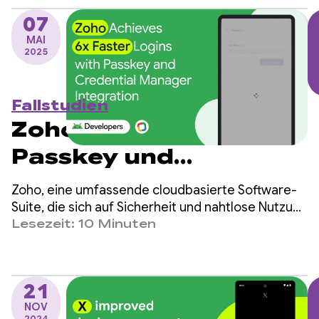
aufrechtzuerhalten.
07
MAI
2025
Fallstudien
Zoho erzielt mit
Passkey und
Credential Manager-
Zoho, eine umfassende cloudbasierte Software-
Integration 6-mal
Suite, die sich auf Sicherheit und nahtlose Nutzung
konzentriert, hat durch die Einführung von
Lesezeit: 10 Minuten
schnellere Logins
Passkeys in der OneAuth-Android-App erhebliche
Verbesserungen erzielt.
21
NOV
2024