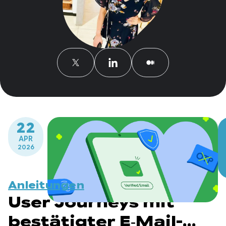
22
APR
2026
Anleitungen
User Journeys mit
bestätigter E‑Mail-