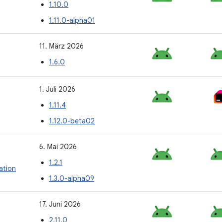
1.10.0
1.11.0-alpha01
11. März 2026
1.6.0
1. Juli 2026
1.11.4
1.12.0-beta02
6. Mai 2026
1.2.1
tion
1.3.0-alpha09
17. Juni 2026
2.11.0