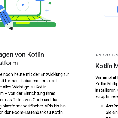
agen von Kotlin
ANDROID 
atform
Kotlin 
e noch heute mit der Entwicklung für
Wir empfehl
attformen. In diesem Lernpfad
Kotlin Multi
e alles Wichtige zu Kotlin
installieren
rm – von der Einrichtung Ihres
zu optimier
er das Teilen von Code und die
plattformspezifischer APIs bis hin
Assis
ion der Room-Datenbank zu Kotlin
Sie ei