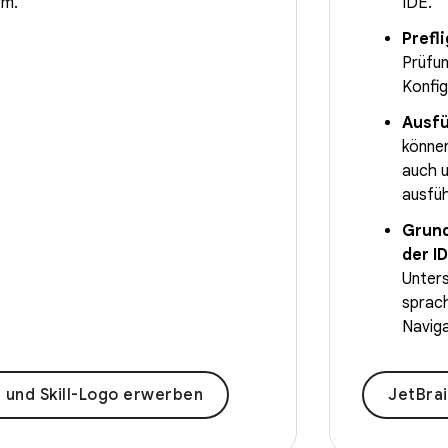
rm.
IDE.
Prefl
Prüfun
Konfig
Ausfü
könne
auch u
ausfüh
Grund
der I
Unters
sprac
Navig
 und Skill-Logo erwerben
JetBra