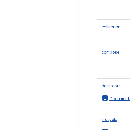
collection
compose
datastore
article
Documenta
lifecycle