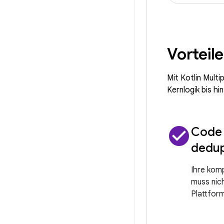
Vorteil
Mit Kotlin Mult
Kernlogik bis hi
check_circle
Code
dedup
Ihre kom
muss nich
Plattform