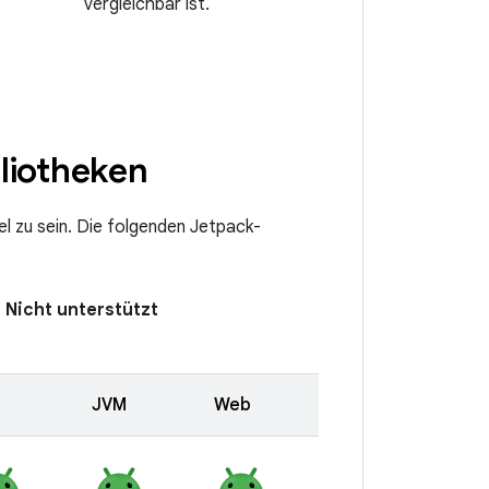
vergleichbar ist.
liotheken
l zu sein. Die folgenden Jetpack-
n
Nicht unterstützt
JVM
Web