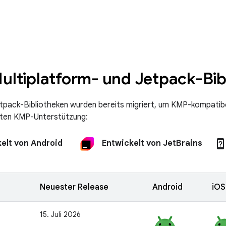
Multiplatform- und Jetpack-Bib
etpack-Bibliotheken wurden bereits migriert, um KMP-kompatibe
eten KMP-Unterstützung:
device_unknow
elt von Android
Entwickelt von JetBrains
Neuester Release
Android
iOS
15. Juli 2026