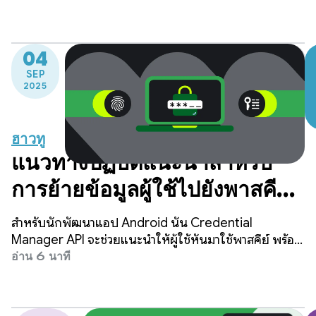
เพิ่มการคงผู้ใช้ไว้
04
SEP
2025
ฮาวทู
แนวทางปฏิบัติแนะนำสำหรับ
การย้ายข้อมูลผู้ใช้ไปยังพาสคีย์
ด้วย Credential
สำหรับนักพัฒนาแอป Android นั้น Credential
Manager
Manager API จะช่วยแนะนําให้ผู้ใช้หันมาใช้พาสคีย์ พร้อม
ทั้งยังคงรองรับกลไกการลงชื่อเข้าใช้แบบเดิม เช่น รหัสผ่าน
อ่าน 6 นาที