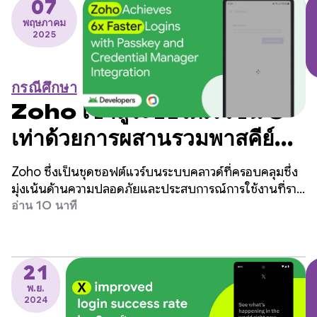
07
พฤษภาคม
2025
กรณีศึกษา
Zoho เข้าสู่ระบบได้เร็วขึ้น 6
เท่าด้วยการผสานรวมพาสคีย์
และ Credential
Zoho ซึ่งเป็นชุดซอฟต์แวร์บนระบบคลาวด์ที่ครอบคลุมซึ่ง
Manager
มุ่งเน้นด้านความปลอดภัยและประสบการณ์การใช้งานที่ราบ
รื่น ได้รับการปรับปรุงอย่างมากจากการนำพาสคีย์มาใช้ใน
อ่าน 10 นาที
แอป Android OneAuth
21
พ.ย.
2024