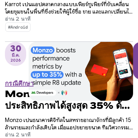
ยอดขายด้วยฟีเจอร์การแปลที่
Karrot เป็นแอปตลาดกลางแบบเพียร์ทูเพียร์ที่ขับเคลื่อน
สร้างขึ้นภายในเวลาไม่ถึง 2
โดยชุมชนในพื้นที่ซึ่งช่วยให้ผู้ใช้ซื้อ ขาย และแลกเปลี่ยนไอ
เทมกับผู้ใช้รายอื่นๆ ที่ได้รับการยืนยันแล้วได้ นับตั้งแต่เปิด
อ่าน 2 นาที
สัปดาห์
ตัวในเกาหลีใต้เมื่อปี 2015 แพลตฟอร์มนี้ได้ขยายไปยัง
#Android
ตลาดทั่วโลกและมีผู้ใช้ที่ลงทะเบียนกว่า 43 ล้านคน
30
มี.ค.
2026
กรณีศึกษา
Monzo เพิ่มเมตริก
ประสิทธิภาพได้สูงสุด 35% ด้วย
การอัปเดต R8 แบบง่ายๆ
Monzo เป็นธนาคารดิจิทัลในสหราชอาณาจักรที่มีลูกค้า 15
ล้านรายและกำลังเติบโต เมื่อแอปขยายขนาด ทีมวิศวกรรม
พบว่าเวลาเริ่มต้นของแอปเป็นส่วนสำคัญที่ควรปรับปรุง แต่
อ่าน 2 นาที