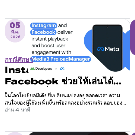
กังวลว่าการปรับปรุงนี้จะต้องมีการเปลี่ยนแปลงที่สำคัญใน
โค้ดเบส
05
มี.ค.
2026
กรณีศึกษา
Instagram และ
Facebook ช่วยให้เล่นได้
ทันทีและเพิ่มการมีส่วนร่วมของผู้
ในโลกโซเชียลมีเดียที่เปลี่ยนแปลงอยู่ตลอดเวลา ความ
ใช้ด้วย Media3
สนใจของผู้ใช้จะเพิ่มขึ้นหรือลดลงอย่างรวดเร็ว แอปของ
Meta (Facebook และ Instagram) เป็นหนึ่งใน
อ่าน 4 นาที
PreloadManager
แพลตฟอร์มโซเชียลที่ใหญ่ที่สุดในโลกและให้บริการแก่ผู้
ใช้หลายพันล้านคนทั่วโลก