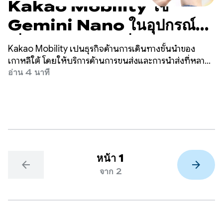
Kakao Mobility ใช้
Gemini Nano ในอุปกรณ์
เพื่อลดต้นทุนและเพิ่ม
Kakao Mobility เป็นธุรกิจด้านการเดินทางชั้นนำของ
Conversion จากการโทรได้
เกาหลีใต้ โดยให้บริการด้านการขนส่งและการนำส่งที่หลาก
หลาย ซึ่งรวมถึงการเรียกรถแท็กซี่ การนำทาง การแชร์
อ่าน 4 นาที
45%
จักรยานและสกู๊ตเตอร์ ที่จอดรถ และการนำส่งพัสดุผ่านแอป
Kakao T
หน้า 1
arrow_back
arrow_forward
จาก 2