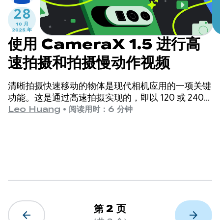
28
10 月
2025 年
使用 CameraX 1.5 进行高
速拍摄和拍摄慢动作视频
清晰拍摄快速移动的物体是现代相机应用的一项关键
功能。这是通过高速拍摄实现的，即以 120 或 240
fps 等速率获取帧的过程。
Leo Huang
•
阅读用时：6 分钟
第 2 页
arrow_back
arrow_forward