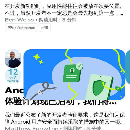
应用快速步入正轨！
在开发新功能时，应用性能往往会被放在次要位置。
不过，虽然开发者不一定总是会最先想到这一点，但
用户可以清楚地看到应用的性能在哪些方面落后。
Ben Weiss
•
阅读用时：3 分钟
#Performance
#R8
12
11 月
2025 年
Android 开发者验证：抢先
体验计划现已启动，我们将继
续根据您的反馈进行改进
我们最近公布了新的开发者验证要求，这是我们为保
障 Android 用户安全而持续采取的措施中的又一项。
我们深知，只有考虑到用户使用我们工具的各种方
Matthew Forsythe
•
阅读用时：3 分钟