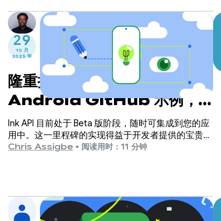
29
10 月
2025 年
隆重推出 Cahier：一款新的
Android GitHub 示例，可
在大屏设备上提高工作效率和
Ink API 目前处于 Beta 版阶段，随时可集成到您的应
创造力
用中。这一里程碑的实现得益于开发者提供的宝贵反
馈，这些反馈促使我们不断改进 API 的性能、稳定性
Chris Assigbe
•
阅读用时：11 分钟
和视觉质量。