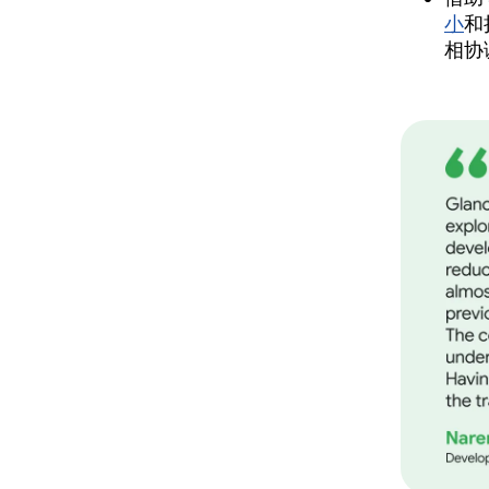
小
和
相协