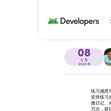
08
5 月
2026 年
练习感恩
坚持练习
微日记、
万次，获得