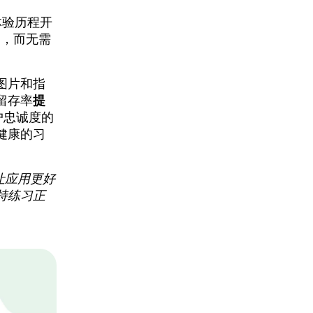
用户体验历程开
用，而无需
图片和指
留存率
提
户忠诚度的
健康的习
让应用更好
持练习正