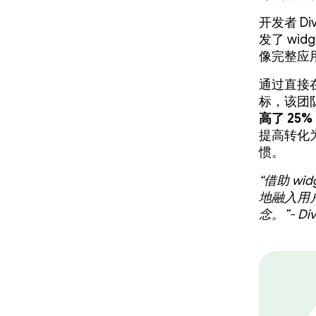
开发者 Di
发了 w
像完整应
通过直接
标，该团
高了 25%
提高转化
惯。
“借助 w
地融入用
念。”- Div