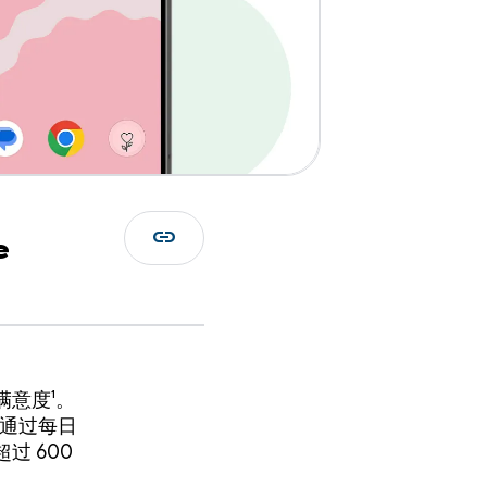
link
e
意度¹。
通过每日
 600