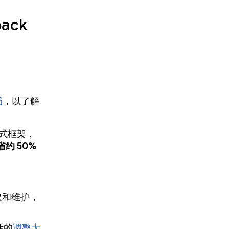
ack
局
，以了解
声明式框架，
省约 50%
取和维护，
活的
调整大