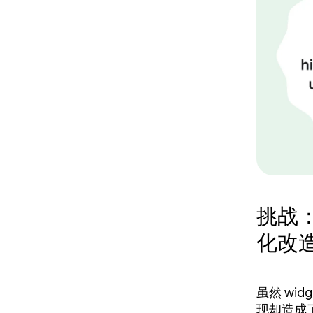
挑战
化改
虽然 widg
现却造成了