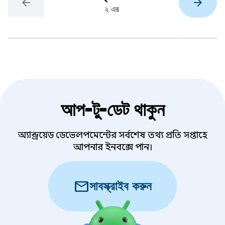
arrow_back
arrow_forward
২ এর
আপ-টু-ডেট থাকুন
অ্যান্ড্রয়েড ডেভেলপমেন্টের সর্বশেষ তথ্য প্রতি সপ্তাহে
আপনার ইনবক্সে পান।
mail
সাবস্ক্রাইব করুন