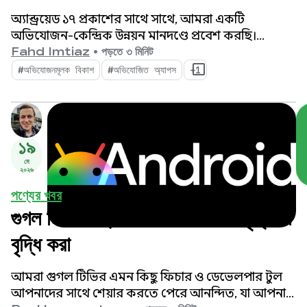
অ্যান্ড্রয়েড ১৭ প্রকাশের সাথে সাথে, আমরা একটি
অভিযোজন-কেন্দ্রিক উন্নয়ন মানদণ্ডে প্রবেশ করছি।
আপনার ব্যবহারকারীরা এখন আর কোনো একটি নির্দিষ্ট
Fahd Imtiaz
•
পড়তে ৩ মিনিট
ডিভাইসের উপর নির্ভরশীল নন; তারা সারাদিন ধরে ফোন,
#অভিযোজনমূলক বিকাশ
#অভিযোজিত অ্যাপস
+1
ফোল্ডেবল, ট্যাবলেট, ল্যাপটপ, গাড়ির ডিসপ্লে এবং
ইমারসিভ এক্সআর পরিবেশের মধ্যে আসা-যাওয়া করেন।
১৯
মে
২০২৬
পণ্যের খবর
গুগল টিভিতে অ্যাপের পরিচিতি ও সম্পৃক্ততা
বৃদ্ধি করা
আমরা গুগল টিভির এমন কিছু ফিচার ও ডেভেলপার টুল
আপনাদের সাথে শেয়ার করতে পেরে আনন্দিত, যা আপনার