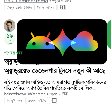
কন্টেন্টের সহজলভ্যতা বাড়াবে এবং আপনার অ্যাপকে
Paul Lammertsma
•
পড়তে ৩ মিনিট
ভবিষ্যতের টিভি অভিজ্ঞতার জন্য প্রস্তুত করবে।
#মিথুন রাশির বৈশিষ্ট্য
#গুগল আই/ও
+1
১৯
মে
২০২৬
পণ্যের খবর
অ্যান্ড্রয়েড স্টুডিও আই/ও সংস্করণ:
অ্যান্ড্রয়েড ডেভেলপার টুলসে নতুন কী আছে
এই বছর গুগল আই/ও-তে আমরা গতানুগতিক পরিবর্তনের
গণ্ডি পেরিয়ে অ্যাপ তৈরির পদ্ধতিতে একটি মৌলিক
পরিবর্তন আনতে চলেছি। আমাদের নতুন টুলগুলো
Matthew Warner
•
পড়তে ৮ মিনিট
এজেন্টিক যুগের জন্য তৈরি করা হয়েছে, যেগুলোর ফিচার
#এজেন্ট দক্ষতা
#গুগল আই/ও
+২
একজন অ্যান্ড্রয়েড ডেভেলপার হিসেবে আপনার