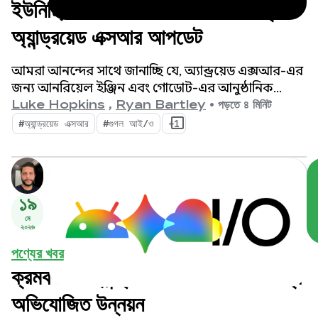
ইউনিটি, আনরিয়েল এবং গোডোটের জন্য
অ্যান্ড্রয়েড এক্সআর আপডেট
আমরা আনন্দের সাথে জানাচ্ছি যে, অ্যান্ড্রয়েড এক্সআর-এর
জন্য আনরিয়েল ইঞ্জিন এবং গোডোট-এর আনুষ্ঠানিক
সমর্থন এসে গেছে। এছাড়াও আমরা আপনার কর্মদক্ষতা
Luke Hopkins
,
Ryan Bartley
•
পড়তে ৪ মিনিট
বাড়াতে এবং এক্সআর-এর নতুন সক্ষমতাগুলো সক্রিয়
#অ্যান্ড্রয়েড এক্সআর
#গুগল আই/ও
+1
করতে দুটি নতুন টুল চালু করছি: অ্যান্ড্রয়েড এক্সআর ইঞ্জিন
হাব এবং অ্যান্ড্রয়েড এক্সআর ইন্টারঅ্যাকশন ফ্রেমওয়ার্ক।
১৯
মে
২০২৬
পণ্যের খবর
ক্রমবর্ধমান অ্যান্ড্রয়েড ইকোসিস্টেমের জন্য
অভিযোজিত উন্নয়ন