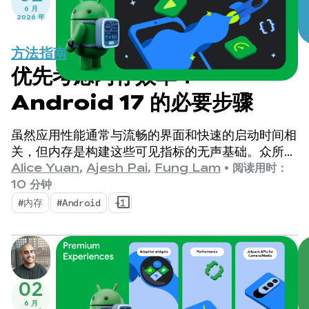
6 月
2026 年
方法指南
优先考虑内存效率：
Android 17 的必要步骤
虽然应用性能通常与流畅的界面和快速的启动时间相
关，但内存是构建这些可见指标的无声基础。众所周
知，我们正经历着一场变革，设备内存的重要性比以
Alice Yuan
,
Ajesh Pai
,
Fung Lam
•
阅读用时：
往任何时候都更高。
10 分钟
#内存
#Android
+1
02
6 月