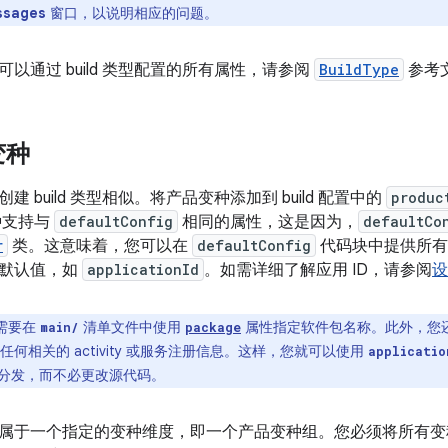
ssages
窗口，以说明相应的问题。
以通过 build 类型配置的所有属性，请参阅
BuildType
参考
变种
 build 类型相似。将产品变种添加到 build 配置中的
produc
种支持与
defaultConfig
相同的属性，这是因为，
defaultCo
r
类。这意味着，您可以在
defaultConfig
代码块中提供所有
何默认值，如
applicationId
。如需详细了解应用 ID，请参阅
设
需要在
清单文件中使用
属性指定软件包名称。此外，您
main/
package
何相关的 activity 或服务注册信息。这样，您就可以使用
applicatio
和分发，而不必更改源代码。
属于一个指定的变种维度，即一个产品变种组。您必须将所有变