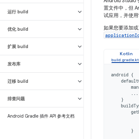
Android Stu
置文件中，但 And
运行 build
试应用，并使用
如果您要添加或更改
优化 build
applicationI
扩展 build
Kotlin
发布库
android
{
default
迁移 build
man
...
排查问题
}
buildTy
get
Android Gradle 插件 API 参考文档
}