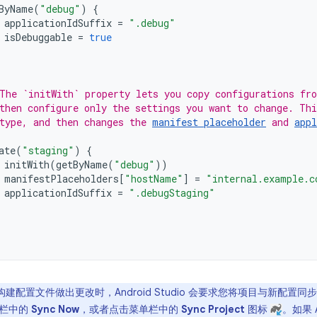
ByName
(
"debug"
)
{
applicationIdSuffix
=
".debug"
isDebuggable
=
true
The `initWith` property lets you copy configurations fr
then configure only the settings you want to change. Thi
type, and then changes the 
manifest placeholder
 and 
appl
ate
(
"staging"
)
{
initWith
(
getByName
(
"debug"
))
manifestPlaceholders
[
"hostName"
]
=
"internal.example.c
applicationIdSuffix
=
".debugStaging"
建配置文件做出更改时，Android Studio 会要求您将项目与新配
知栏中的
Sync Now
，或者点击菜单栏中的
Sync Project
图标
。如果 A