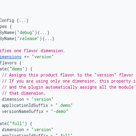
Config
{...}
pes
{
ByName
(
"debug"
){...}
ByName
(
"release"
){...}
ifies one flavor dimension.
imensions
+=
"version"
Flavors
{
ate
(
"demo"
)
{
// Assigns this product flavor to the "version" flavor
// If you are using only one dimension, this property i
// and the plugin automatically assigns all the module
// that dimension.
dimension
=
"version"
applicationIdSuffix
=
".demo"
versionNameSuffix
=
"-demo"
ate
(
"full"
)
{
dimension
=
"version"
applicationIdSuffix
=
".full"