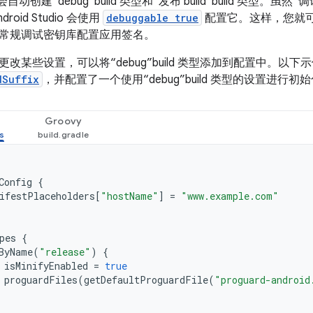
dio 会自动创建“debug”build 类型和“发布 build”build 类型。虽然“
roid Studio 会使用
debuggable true
配置它。这样，您就可以在
常规调试密钥库配置应用签名。
某些设置，可以将“debug”build 类型添加到配置中。以下示例为“
dSuffix
，并配置了一个使用“debug”build 类型的设置进行初始化的“
Groovy
Config
{
ifestPlaceholders
[
"hostName"
]
=
"www.example.com"
pes
{
ByName
(
"release"
)
{
isMinifyEnabled
=
true
proguardFiles
(
getDefaultProguardFile
(
"proguard-android