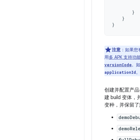
}
}
}
注意
：如果您有使
用
多 APK 支持功
。如
versionCode
applicationId
创建并配置产品
建 build 变体
变种，并保留了默认的“
demoDeb
demoRel
fullDeb