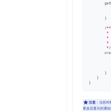
get
}
/**
         * 
         * 
         * 
         */
cre
}
}
}
注意
：当您对构
更改后显示的通