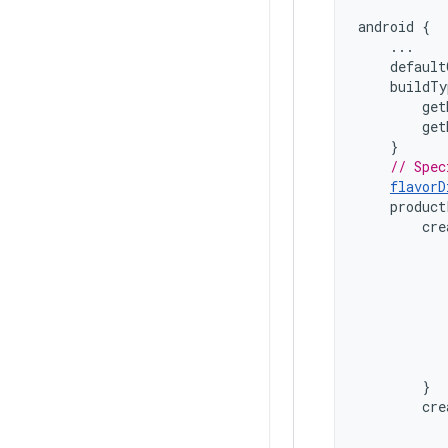
android
{
...
default
buildTy
get
get
}
// Spec
flavorD
product
cre
}
cre