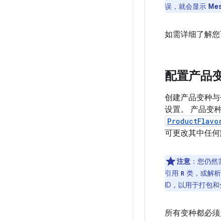
误，就会显示
Me
如需详细了解您可
配置产品
创建产品变种与创建
设置。 产品变
ProductFlavo
可更改其中任
注意
：您仍然
引用
类，或解析任
R
ID，以用于打包
所有变种都必须