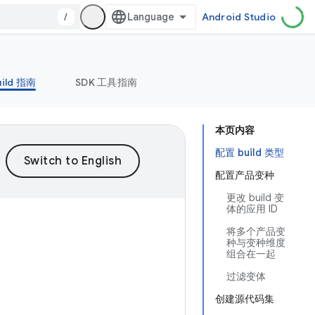
/
Android Studio
uild 指南
SDK 工具指南
本页内容
配置 build 类型
配置产品变种
更改 build 变
体的应用 ID
将多个产品变
种与变种维度
组合在一起
过滤变体
创建源代码集