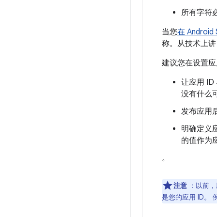
所有字符必须
当您
在 Androi
称。从技术上讲
建议您在设置应用
让应用 
没有什么
发布应用后
明确定义应
的值作为应
。
注意
：以前，应
是您的应用 ID。