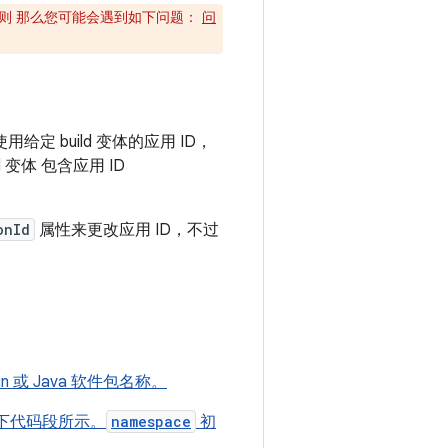
否则 那么您可能会遇到如下问题：
问
给定 build 变体的应用 ID，
ld 变体 包含应用 ID
onId
属性来更改应用 ID，不过
lin 或 Java 软件包名称。
下代码段所示。
namespace
初