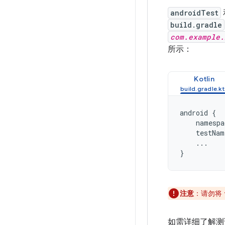
androidTest
build.gradle
com.example.
所示：
Kotlin
android
{
namespa
testNam
...
}
注意
：请勿将
如需详细了解测