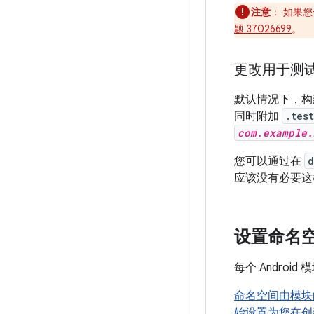
注意
：
如果您
题 37026699
。
更改用于测试
默认情况下，构
同时附加
.test
com.example.
您可以通过在
d
应该没有必要这
设置命名
每个 Andro
命名空间由模
始设置为您在创