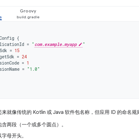
Groovy
Config
{
licationId
=
"
com.example.myapp
"
Sdk
=
15
getSdk
=
24
sionCode
=
1
sionName
=
"1.0"
起来就像传统的 Kotlin 或 Java 软件包名称，但应用 ID 的
包含两段（一个或多个圆点）。
以字母开头。