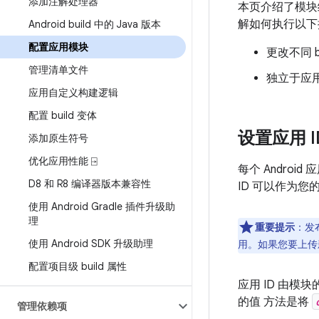
添加注解处理器
本页介绍了模
解如何执行以下
Android build 中的 Java 版本
配置应用模块
更改不同 b
管理清单文件
独立于应用
应用自定义构建逻辑
配置 build 变体
设置应用 I
添加原生符号
优化应用性能 ⍈
每个 Android
D8 和 R8 编译器版本兼容性
ID 可以作为您的
使用 Android Gradle 插件升级助
理
重要提示
：发
使用 Android SDK 升级助理
用。如果您要上传新
配置项目级 build 属性
应用 ID 由模块
的值 方法是将
管理依赖项