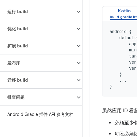
Kotlin
运行 build
优化 build
android
{
default
app
扩展 build
min
tar
ver
发布库
ver
}
迁移 build
...
}
排查问题
虽然应用 ID 看
Android Gradle 插件 API 参考文档
必须至少
每段必须