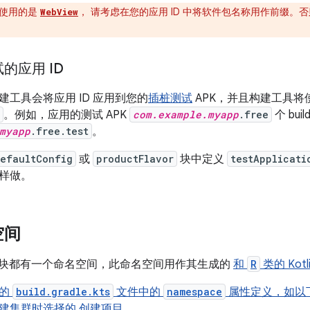
使用的是
， 请考虑在您的应用 ID 中将软件包名称用作前缀。
WebView
的应用 ID
建工具会将应用 ID 应用到您的
插桩测试
APK，并且构建工具将使用
。例如，应用的测试 APK
com.example.myapp
.free
个 bui
myapp
.free.test
。
efaultConfig
或
productFlavor
块中定义
testApplicati
样做。
空间
id 模块都有一个命名空间，此命名空间用作其生成的
和
R
类的 Kot
块的
build.gradle.kts
文件中的
namespace
属性定义，如以
建集群时选择的
创建项目
。