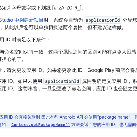
为字母数字或下划线 [a-zA-Z0-9_]。
d Studio 中创建新项目
时，系统会自动为
applicationId
分配您
，从此以后您可以单独切换这两个属性，但不建议这样做。
 ID 时满足以下条件：
ID 与命名空间保持一致。这两个属性之间的区别可能有点令人困
可担心的了。
，请勿更改应用 ID。如果您更改此 ID，Google Play 商
用 ID。如果未使用
applicationId
属性明确定义应用 ID，
用 ID。这意味着，一旦您更改了命名空间，应用 ID 也会随
用 ID 会直接关联到 因此有些 Android API 会使用“package na
 例如，
方法会返回您的应用 ID。也无需
Context.getPackageName()