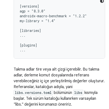
[versions]

agp = "8.3.0"

androidx-macro-benchmark = "1.2.2"

my-library = "1.4"

[libraries]

...

[plugins]

Takma adlar tire veya alt çizgi içerebilir. Bu takma
adlar, derleme komut dosyalarında referans
verebileceğiniz iç içe yerleştirilmiş değerler oluşturur.
Referanslar, kataloğun adıyla, yani
libs.versions.toml
bölümünün
libs
kısmıyla
başlar. Tek sürüm kataloğu kullanırken varsayılan
"libs." değerini korumanızı öneririz.