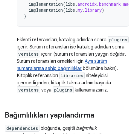
implementation
(
libs
.
androidx
.
benchmark
.
macr
implementation
(
libs
.
my
.
library
)
}
Eklenti referansları, katalog adından sonra
plugins
içerir. Sürüm referansları ise katalog adından sonra
versions
içerir (sürüm referansları yaygın değildir.
Sürüm referansları örnekleri için
Aynı sürüm
numaralarına sahip bağımlılıklar
bölümüne bakın).
Kitaplık referansları
libraries
niteleyicisi
içermediğinden, kitaplık takma adının başında
versions
veya
plugins
kullanamazsınız.
Bağımlılıkları yapılandırma
dependencies
bloğunda, çeşitli
bağımlılık