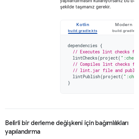
yapılandırmasını kullanıyorsanız bu bağım
şekilde taşımanız gerekir.
Kotlin
Modern
dependencies
{
// Executes lint checks fr
lintChecks
(
project
(
":check
// Compiles lint checks fr
// lint.jar file and publi
lintPublish
(
project
(
":chec
}
Belirli bir derleme değişkeni için bağımlılıkları
yapılandırma