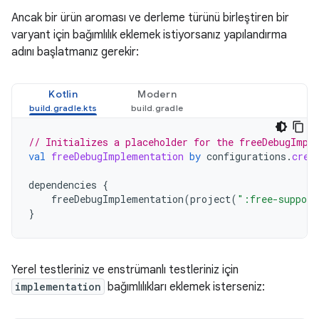
Ancak bir ürün aroması ve derleme türünü birleştiren bir
varyant için bağımlılık eklemek istiyorsanız yapılandırma
adını başlatmanız gerekir:
Kotlin
Modern
// Initializes a placeholder for the freeDebugImpl
val
freeDebugImplementation
by
configurations
.
crea
dependencies
{
freeDebugImplementation
(
project
(
":free-support
}
Yerel testleriniz ve enstrümanlı testleriniz için
implementation
bağımlılıkları eklemek isterseniz: