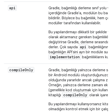
api
Gradle, bağımlılığı derleme sınıf yolu v
içerdiğinde Gradle'a, modülün bu bağıml
bildirilir. Böylece bu bağımlılık, hem
modüller tarafından kullanılabilir.
Bu yapılandırmayı dikkatli bir şekilde ve 
olarak aktarmanız gereken bağımlılıklarl
değiştirirse Gradle, derleme sırasında b
api
derler. Çok sayıda
bağımlılığının o
bağımlılığın API'sini ayrı bir modüle su
implementation
bağımlılıklarını kull
compile
Only
Gradle, bağımlılığı yalnızca derleme sın
bir Android modülü oluşturduğunuzda ve
olduğunda yararlıdır ancak çalışma zama
Örneğin, yalnızca derleme zamanı ek açık
(genellikle kod oluşturmak için kullanılı
compile
Only
kitaplığı
olarak işaretle
Bu yapılandırmayı kullanıyorsanız kitaplı
olmadığını kontrol etmek için bir çalışm