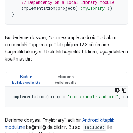
// Dependency on a local library module
implementation
(
project
(
":mylibrary"
))
}
Bu derleme dosyası, "com.example.android" ad alanı
grubundaki "app-magic" kitaplığının 12.3 sürümüne
bağımlılık bildiriyor. Uzak ikili bağımlılık bildirimi, aşağıdakilerin
kısaltmasıdır:
Kotlin
Modern
implementation
(
group
=
"com.example.android"
,
name
Derleme dosyası, "mylibrary" adlı bir
Android kitaplık
modülüne
bağımlılığı da bildirir. Bu ad,
include:
ile