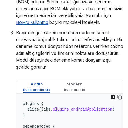
(BOM) bulunur. Sürüm kataloğunuza ve derleme
dosyalarınıza bir BOM ekleyebilir ve bu sürümleri sizin
için yönetmesine izin verebilirsiniz. Ayrıntılar için
BoM'u Kullanma
başlıklı makaleyi inceleyin.
Bağımlılık gerektiren modüllerin derleme komut
dosyasına bağımlılık takma adına referans ekleyin. Bir
derleme komut dosyasından referans verirken takma
adın alt çizgilerini ve tirelerini noktalara dönüştürün.
Modül düzeyindeki derleme komut dosyamız şu
şekilde görünür:
Kotlin
Modern
plugins
{
alias
(
libs
.
plugins
.
androidApplication
)
}
dependencies
{