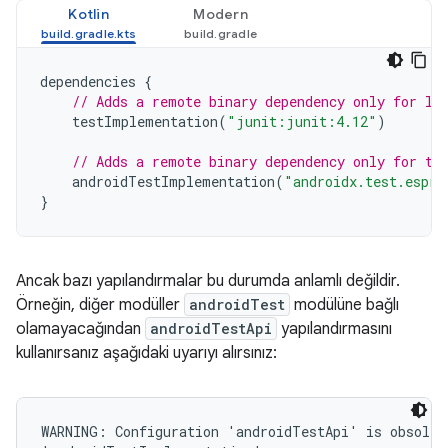
Kotlin
Modern
dependencies
{
// Adds a remote binary dependency only for lo
testImplementation
(
"junit:junit:4.12"
)
// Adds a remote binary dependency only for th
androidTestImplementation
(
"androidx.test.espre
}
Ancak bazı yapılandırmalar bu durumda anlamlı değildir.
Örneğin, diğer modüller
androidTest
modülüne bağlı
olamayacağından
androidTestApi
yapılandırmasını
kullanırsanız aşağıdaki uyarıyı alırsınız:
WARNING: Configuration 'androidTestApi' is obsolete