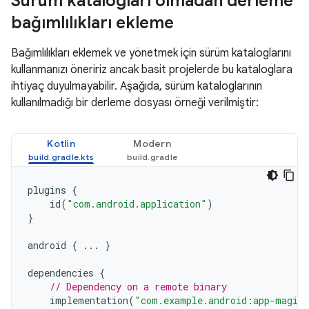
Sürüm katalogları olmadan derleme
bağımlılıkları ekleme
Bağımlılıkları eklemek ve yönetmek için sürüm kataloglarını
kullanmanızı öneririz ancak basit projelerde bu kataloglara
ihtiyaç duyulmayabilir. Aşağıda, sürüm kataloglarının
kullanılmadığı bir derleme dosyası örneği verilmiştir:
Kotlin
Modern
plugins
{
id
(
"com.android.application"
)
}
android
{
...
}
dependencies
{
// Dependency on a remote binary
implementation
(
"com.example.android:app-magic