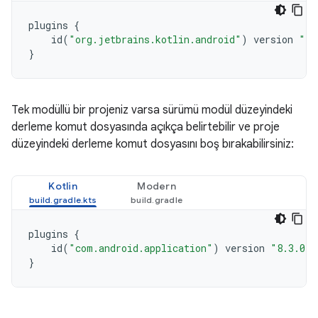
plugins
{
id
(
"org.jetbrains.kotlin.android"
)
version
"1.
}
Tek modüllü bir projeniz varsa sürümü modül düzeyindeki
derleme komut dosyasında açıkça belirtebilir ve proje
düzeyindeki derleme komut dosyasını boş bırakabilirsiniz:
Kotlin
Modern
plugins
{
id
(
"com.android.application"
)
version
"8.3.0"
}