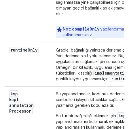
sağlanmazsa yine çalışabilmesi için davra
olmayan geçici bağımlılıkları eklemeye
olur.
compileOnly
Not:
yapılandırmasını
kullanamazsınız.
runtime
Only
Gradle, bağımlılığı yalnızca derleme çıkı
Yani derleme sınıf yolu eklenmez. Bu, A
uygulamaları sağlamak için sunucu uygu
Örneğin, bir kitaplık, uygulama içermeyen
implementatio
tüketicileri, kitaplığı
runtime
günlük kaydı uygulaması için
ksp
Bu yapılandırmalar, kodunuz derlenmed
kapt
sembolleri işleyen kitaplıklar sağlar. 
annotation
yazmanız gereken kodu azaltır.
Processor
ksp
Bu tür bir bağımlılığı eklemek için
yapılandırmalarını kullanarak ek açıklama
yapılandırmaları kullanmak, derleme sını