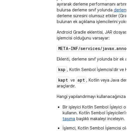
ayırarak derleme performansını artırır. 
bulursa derleme sınıf yolunda
derleme
derleme süresini olumsuz etkiler (Gradl
bulunan ek açıklama işlemcilerini yoksay
Android Gradle eklentisi, JAR dosyasınd
işlemcisi olduğunu varsayar:
META-INF/services/javax.annot
Eklenti, derleme sınıf yolunda bir ek aç
ksp
, Kotlin Sembol İşlemcisi'dir ve Kotl
kapt
apt
ve
, Kotlin veya Java derle
araçlardır.
Hangi yapılandırmayı kullanacağınıza k
Bir işleyici Kotlin Sembol İşleyici ol
kullanın. Kotlin Sembol İşleyicileri'ni
taşıma
başlıklı makaleyi inceleyin.
İşlemci, Kotlin Sembol İşlemcisi olar