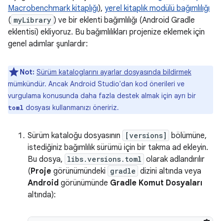
Macrobenchmark kitaplığı
),
yerel kitaplık modülü bağımlılığı
(
myLibrary
) ve bir eklenti bağımlılığı (Android Gradle
eklentisi) ekliyoruz. Bu bağımlılıkları projenize eklemek için
genel adımlar şunlardır:
Not:
Sürüm kataloglarını ayarlar dosyasında bildirmek
mümkündür. Ancak Android Studio'dan kod önerileri ve
vurgulama konusunda daha fazla destek almak için ayrı bir
dosyası kullanmanızı öneririz.
toml
Sürüm kataloğu dosyasının
[versions]
bölümüne,
istediğiniz bağımlılık sürümü için bir takma ad ekleyin.
Bu dosya,
libs.versions.toml
olarak adlandırılır
(
Proje
görünümündeki
gradle
dizini altında veya
Android
görünümünde
Gradle Komut Dosyaları
altında):