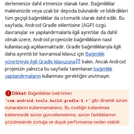
derlemenize dahil etmenize olanak tanır. Bağımlılıklar
makinenizde veya uzak bir depoda bulunabilir ve bildirdikleri
tüm geçişli bağımlılıklar da otomatik olarak dahil edilir. Bu
sayfada, Android Gradle eklentisine (AGP) özgü
davranışlar ve yapılandırmalarla ilgili ayrıntılar da dahil
olmak üzere, Android projenizde bağımlılıkların nasıl
kullanılacağı açıklanmaktadır. Gradle bağımlılıklarıyla ilgili
daha ayrıntılı bir kavramsal kılavuz için
Bağımlılık
yönetimiyle ilgili Gradle kılavuzuna
bakın. Ancak Android
projenizin yalnızca bu sayfada tanımlanan
bağımlılık
yapılandırmalarını
kullanması gerektiğini unutmayın.
Dikkat:
Bağımlılıkları belirtirken
gibi dinamik sürüm
'com.android.tools.build:gradle:3.+'
numaralarını kullanmamalısınız. Bu özelliğin kullanılması
beklenmedik sürüm güncellemelerine, sürüm farklılıklarının
çözülmesinde zorluğa ve düşük performansa neden olabilir.