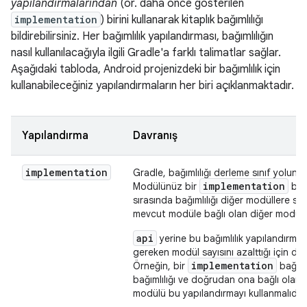
yapılandırmalarından
(ör. daha önce gösterilen
implementation
) birini kullanarak kitaplık bağımlılığı
bildirebilirsiniz. Her bağımlılık yapılandırması, bağımlılığın
nasıl kullanılacağıyla ilgili Gradle'a farklı talimatlar sağlar.
Aşağıdaki tabloda, Android projenizdeki bir bağımlılık için
kullanabileceğiniz yapılandırmaların her biri açıklanmaktadır.
Yapılandırma
Davranış
implementation
Gradle, bağımlılığı derleme sınıf yoluna 
implementation
Modülünüz bir
bağı
sırasında bağımlılığı diğer modüllere sızdı
mevcut modüle bağlı olan diğer modülle
api
yerine bu bağımlılık yapılandırma
gereken modül sayısını azalttığı için der
implementation
Örneğin, bir
bağımlı
bağımlılığı ve doğrudan ona bağlı olan
modülü bu yapılandırmayı kullanmalıdır.