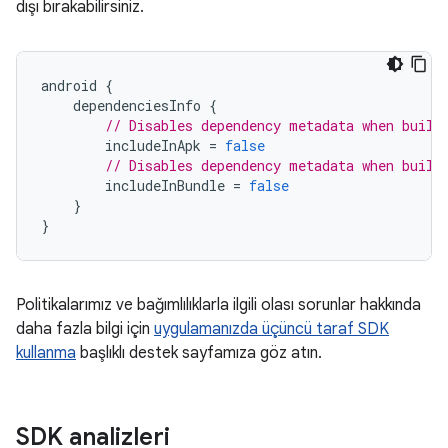
dışı bırakabilirsiniz.
android
{
dependenciesInfo
{
// Disables dependency metadata when build
includeInApk
=
false
// Disables dependency metadata when build
includeInBundle
=
false
}
}
Politikalarımız ve bağımlılıklarla ilgili olası sorunlar hakkında
daha fazla bilgi için
uygulamanızda üçüncü taraf SDK
kullanma
başlıklı destek sayfamıza göz atın.
SDK analizleri