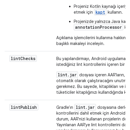
Projeniz Kotlin kaynağı içeriy
kapt
etmek için
kullanın.
Projenizde yalnızca Java kayna
annotationProcessor
kul
Açıklama işlemcilerini kullanma hakkında
başlıklı makaleyi inceleyin.
lint
Checks
Bu yapılandırmayı, Android uygulama pr
istediğiniz lint kontrollerini içeren bir k
lint.jar
dosyası içeren AAR'ların, 
otomatik olarak çalıştıracağını unutmay
gerekmez. Bu sayede, kitaplıkları ve ilişki
tüketiciler kitaplığınızı kullandığında kon
lint
Publish
lint
.
jar
Gradle'ın
dosyasına derlemes
kontrollerini dahil etmek için Android k
durum, AAR'nizi kullanan projelerin de b
Yayınlanan AAR'ye lint kontrollerini da