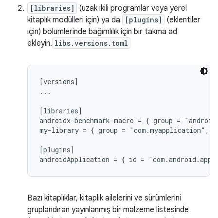
[libraries]
(uzak ikili programlar veya yerel
kitaplık modülleri için) ya da
[plugins]
(eklentiler
için) bölümlerinde bağımlılık için bir takma ad
ekleyin.
libs.versions.toml
[versions]

...

[libraries]

androidx-benchmark-macro = { group = "android
my-library = { group = "com.myapplication", n
[plugins]

Bazı kitaplıklar, kitaplık ailelerini ve sürümlerini
gruplandıran yayınlanmış bir malzeme listesinde