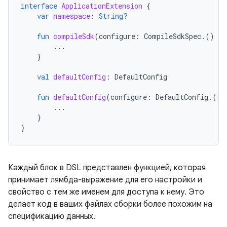
interface
ApplicationExtension
{
var
namespace
:
String?
fun
compileSdk
(
configure
:
CompileSdkSpec
.()
-
>
...
}
val
defaultConfig
:
DefaultConfig
fun
defaultConfig
(
configure
:
DefaultConfig
.()
...
}
}
Каждый блок в DSL представлен функцией, которая
принимает лямбда-выражение для его настройки и
свойство с тем же именем для доступа к нему. Это
делает код в ваших файлах сборки более похожим на
спецификацию данных.