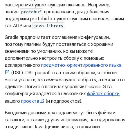
расширения существующих плагинов. Например,
плагин
protobuf
предназначен для добавления
поддержки protobuf к существующим плагинам, таким
как AGP или
java-library
.
Gradle предпочитает соглашения конфигурации,
поэтому плагины будут поставляться с хорошими
значениями по умолчанию, но вы можете
дополнительно настроить сборку с помощью
декларативного
предметно-ориентированного языка
(DSL). DSL разработан таким образом, чтобы вы
могли указать,
что именно
нужно собрать, а не
как
это
сделать. Логика в плагинах управляет «как». Эта
конфигурация задается в нескольких
файлах сборки
вашего
проекта
(и подпроектов).
Входными данными для задачи могут быть файлы и
каталоги, а также другая информация, закодированная
в виде типов Java (целые числа, строки или