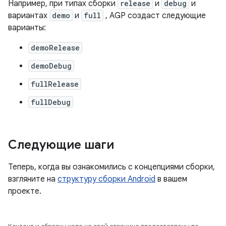
Например, при типах сборки
release
и
debug
и
вариантах
demo
и
full
, AGP создаст следующие
варианты:
demoRelease
demoDebug
fullRelease
fullDebug
Следующие шаги
Теперь, когда вы ознакомились с концепциями сборки,
взгляните на
структуру сборки Android
в вашем
проекте.