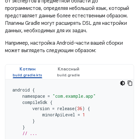
от экспертов в предметной области до
программистов, определяя небольшой язык, который
представляет данные более естественным образом.
Плагины Gradle могут расширять DSL для настройки
данных, необходимых для их задач.
Например, настройка Android-части вашей сборки
может выглядеть следующим образом:
Котлин
Классный
android
{
namespace
=
"com.example.app"
compileSdk
{
version
=
release
(
36
)
{
minorApiLevel
=
1
}
}
// ...