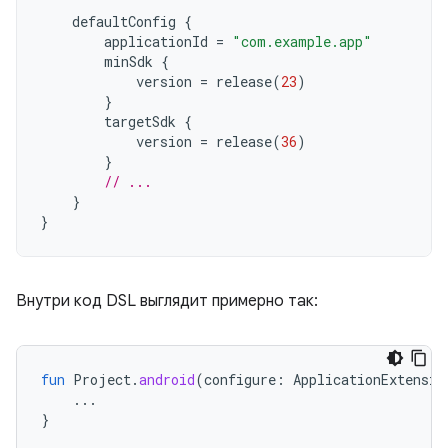
defaultConfig
{
applicationId
=
"com.example.app"
minSdk
{
version
=
release
(
23
)
}
targetSdk
{
version
=
release
(
36
)
}
// ...
}
}
Внутри код DSL выглядит примерно так:
fun
Project
.
android
(
configure
:
ApplicationExtensio
...
}