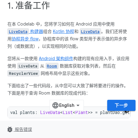
1. 准备工作
在本 Codelab 中，您将学习如何在 Android 应用中使用
构建器
组合
Kotlin 协程
和
。我们还将使
LiveData
LiveData
用
协程异步 flow
，协程库中的该 flow 类型用于表示值的异步序
列（或数据流），以实现相同的功能。
您将从一款使用
Android 架构组件
构建的现有应用入手，该应用
使用
从
数据库获取对象列表，然后在
LiveData
Room
网格布局中显示这些对象。
RecyclerView
下面给出了一些代码段，从中您可以大致了解将要进行的操作。
下面是用于查询 Room 数据库的现成代码：
下一步
val plants
:
LiveData
<
List
<
Plant
>>
=
 plantDao
.
getPla
bug_report
报告错误
系统将结合使用
构建器和具有其他排序逻辑的协程更
LiveData