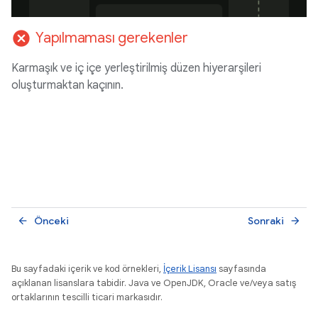
cancel
Yapılmaması gerekenler
Karmaşık ve iç içe yerleştirilmiş düzen hiyerarşileri
oluşturmaktan kaçının.
Önceki
Sonraki
arrow_back
arrow_forward
Bu sayfadaki içerik ve kod örnekleri,
İçerik Lisansı
sayfasında
açıklanan lisanslara tabidir. Java ve OpenJDK, Oracle ve/veya satış
ortaklarının tescilli ticari markasıdır.