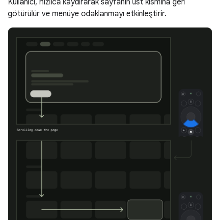
Kullanıcı, hızlıca kaydırarak sayfanın üst kısmına geri
götürülür ve menüye odaklanmayı etkinleştirir.