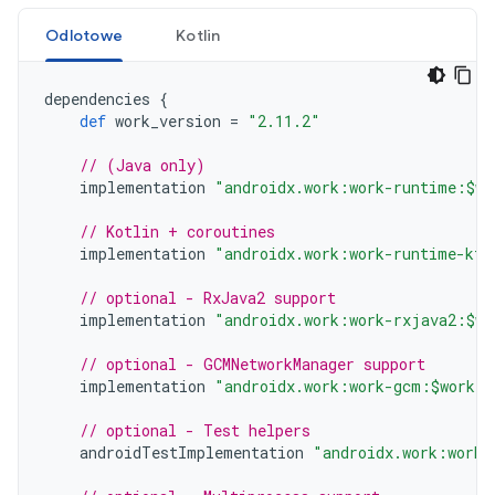
Odlotowe
Kotlin
dependencies
{
def
work_version
=
"2.11.2"
// (Java only)
implementation
"androidx.work:work-runtime:$wo
// Kotlin + coroutines
implementation
"androidx.work:work-runtime-ktx
// optional - RxJava2 support
implementation
"androidx.work:work-rxjava2:$wo
// optional - GCMNetworkManager support
implementation
"androidx.work:work-gcm:$work_v
// optional - Test helpers
androidTestImplementation
"androidx.work:work-