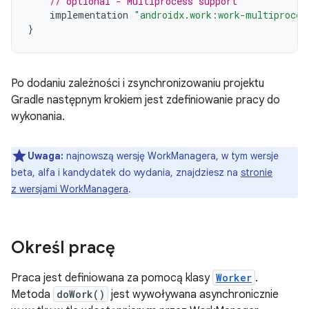
// optional - Multiprocess support
implementation
"androidx.work:work-multiproces
}
Po dodaniu zależności i zsynchronizowaniu projektu
Gradle następnym krokiem jest zdefiniowanie pracy do
wykonania.
Uwaga:
najnowszą wersję WorkManagera, w tym wersje
beta, alfa i kandydatek do wydania, znajdziesz na
stronie
z wersjami WorkManagera
.
Określ pracę
Praca jest definiowana za pomocą klasy
Worker
.
Metoda
doWork()
jest wywoływana asynchronicznie