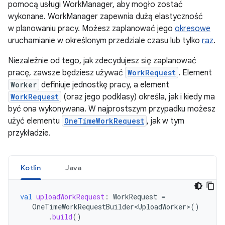
pomocą usługi WorkManager, aby mogło zostać
wykonane. WorkManager zapewnia dużą elastyczność
w planowaniu pracy. Możesz zaplanować jego
okresowe
uruchamianie w określonym przedziale czasu lub tylko
raz
.
Niezależnie od tego, jak zdecydujesz się zaplanować
pracę, zawsze będziesz używać
WorkRequest
. Element
Worker
definiuje jednostkę pracy, a element
WorkRequest
(oraz jego podklasy) określa, jak i kiedy ma
być ona wykonywana. W najprostszym przypadku możesz
użyć elementu
OneTimeWorkRequest
, jak w tym
przykładzie.
Kotlin
Java
val
uploadWorkRequest
:
WorkRequest
=
OneTimeWorkRequestBuilder<UploadWorker>
()
.
build
()