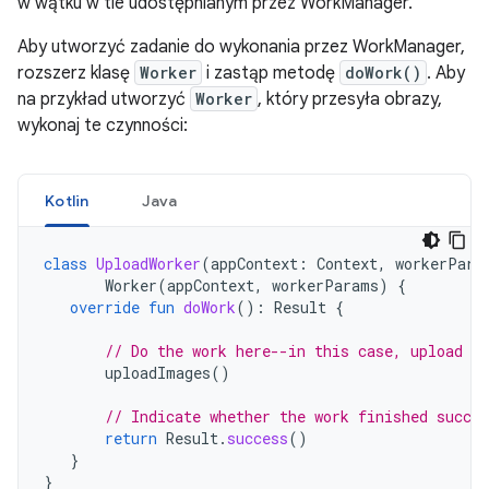
w wątku w tle udostępnianym przez WorkManager.
Aby utworzyć zadanie do wykonania przez WorkManager,
rozszerz klasę
Worker
i zastąp metodę
doWork()
. Aby
na przykład utworzyć
Worker
, który przesyła obrazy,
wykonaj te czynności:
Kotlin
Java
class
UploadWorker
(
appContext
:
Context
,
workerPara
Worker
(
appContext
,
workerParams
)
{
override
fun
doWork
():
Result
{
// Do the work here--in this case, upload t
uploadImages
()
// Indicate whether the work finished succes
return
Result
.
success
()
}
}