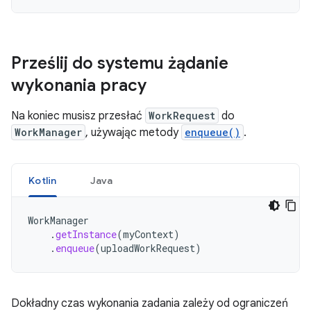
Prześlij do systemu żądanie
wykonania pracy
Na koniec musisz przesłać
WorkRequest
do
WorkManager
, używając metody
enqueue()
.
Kotlin
Java
WorkManager
.
getInstance
(
myContext
)
.
enqueue
(
uploadWorkRequest
)
Dokładny czas wykonania zadania zależy od ograniczeń