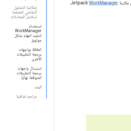
Jetpack
WorkManager
.
إمكانية التشغيل
التفاعلي المضمّنة
لسلاسل المحادثات
استخدام
WorkManager
لتنفيذ المهام بشكل
موثوق
العلاقة بواجهات
برمجة التطبيقات
الأخرى
استبدال واجهات
برمجة التطبيقات
المتوقفة نهائيًا
البدء
مراجع إضافية