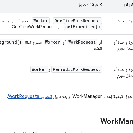
لتواتر
كيفية الوصول
Worker
One
Time
Work
Request
رة واحدة
و
للحصول على رد سريع 
set
Expedited(
)
على OneTimeWorkRequest.
eground(
)
Worker
Work
Request
رة واحدة أو
أي
أو
استدعِ الدالة
شكل دوري
الإشعار.
Worker
Periodic
Work
Request
رة واحدة أو
و
شكل دوري
داد WorkManager، راجِع دليل
تحديد WorkRequests
.
Man