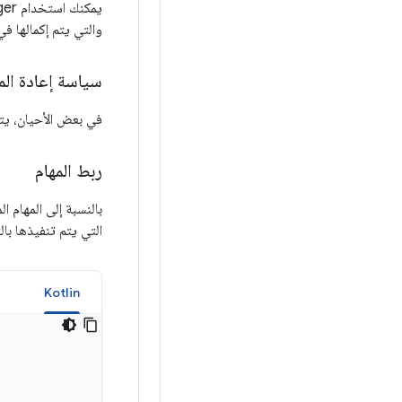
يمكنك استخدام WorkManager لجدولة عمل فوري ليتم تنفيذه في الخلفية. يجب استخدام
والتي يتم إكمالها 
سياسة إعادة المح
في بعض الأحيان، يتعذّر إنج
ربط المهام
بالنسبة إلى المهام ا
التي يتم تنفيذها بال
a
Kotlin