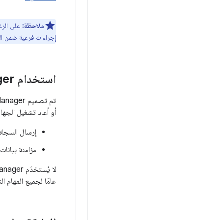
ملاحظة:
إجراءات فرعية ضمن المهام ال
استخدام Work
Manager لت
تم تصميم WorkManager لتنفيذ المهام التي يجب
أو أعاد تشغيل الجهاز
إرسال السجلا
مزامنة بيانا
عامًا لجميع المهام ال