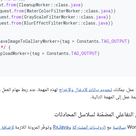
st
.
from
(
CleanupWorker
::
class
.
java
)
quest
.
from
(
WaterColorFilterWorker
::
class
.
java
))
uest
.
from
(
GrayScaleFilterWorker
::
class
.
java
))
uest
.
from
(
BlurEffectFilterWorker
::
class
.
java
))
SaveImageToGalleryWorker>
(
tag
=
Constants
.
TAG_OUTPUT
)
 */
{
UploadWorker>
(
tag
=
Constants
.
TAG_OUTPUT
)
ة عمل، يمكنك
تحديد بيانات الإدخال والإخراج
مة عمل إلى المهمة التالية.
 التفاعلي المضمّنة لسلاسل المحادثات
بسلاسة
مع
الروتينات المشتركة
و
RxJava
وتوفّر المرونة اللازمة
لإضافة و