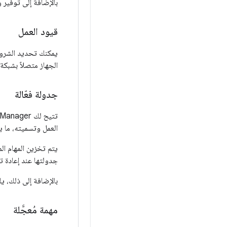
بالإضافة إلى توفير واجهة برمجة تط
قيود العمل
يمكنك تحديد الشرو
الجهاز متصلاً بشبكة
جدولة فعّالة
تتيح لك WorkManager
العمل وتسميته، ما ي
جدولتها عند إعادة ت
بالإضافة إلى ذلك، يلتزم WorkManager بميزات توفير الطاقة وأفضل ا
مهمة مُعجَّلة