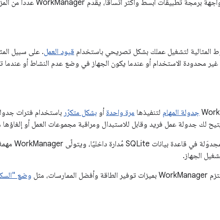
بيقات أبسط وأكثر اتساقًا، يقدّم WorkManager عددًا من المزايا الرئيسية الأخرى:
ط المثالية لتشغيل عملك بشكل تصريحي باستخدام
قيود العمل
. على سبيل المثا
 غير محدودة الاستخدام أو عندما يكون الجهاز في وضع عدم النشاط أو عندما تك
جدولة المهام
لتنفيذها
مرة واحدة
أو
بشكل متكرّر
باستخدام فترات جدولة
تيح لك جدولة عمل فريد وقابل للاستبدال ومراقبة مجموعات العمل أو إلغاؤها مع
يتم تخزين المهام
شغيل الجهاز.
لممارسات، مثل
وضع "السك