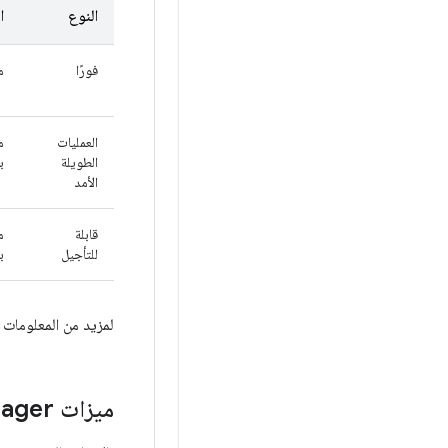
النوع
ا
فورًا
م
العمليات
م
الطويلة
ب
الأمد
قابلة
م
للتأجيل
ب
لمزيد من المعلومات حول كيفية إع
ميزات Work
ager