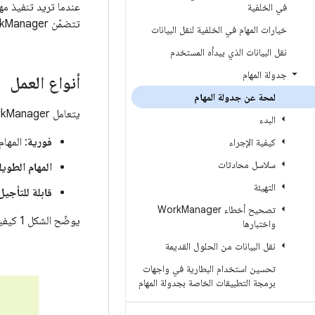
عندما تريد تنفيذ مها
في الخلفية
تتضمّن WorkManager آلية جدولة قوية تتيح استمرار المهام عند إعادة تشغيل التطبيق والجهاز.
خيارات المهام في الخلفية لنقل البيانات
نقل البيانات الذي يبدأه المستخدم
جدولة المهام
أنواع العمل
لمحة عن جدولة المهام
يتعامل WorkManager مع ثلاثة أنواع من المهام:
البدء
فورية
: المها
كيفية الإجراء
سلاسل محادثات
المهام الطويل
التهيئة
قابلة للتأجيل
تصحيح أخطاء Work
Manager
يوضّح الشكل 1 كيفية ارتباط أنواع المهام المختلفة ببعضها البعض.
واختبارها
نقل البيانات من الحلول القديمة
تحسين استخدام البطارية في واجهات
برمجة التطبيقات الخاصة بجدولة المهام