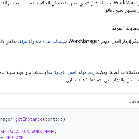
العم
في غضون بضع دقائق.
اولة المرنة
از العمل. توفّر WorkManager
سياسات إعادة محاولة مرنة
، بما في ذ
لمعقّدة ذات الصلة، يمكنك
ربط مهام العمل الفردية معًا
باستخدام واجهة سهلة الاس
تسلسل والمهام التي يتم تنفيذها بالتوازي.
Jav
anager
.
getInstance
(
context
)
MANIPULATION_WORK_NAME
,
cy
.
REPLACE
,