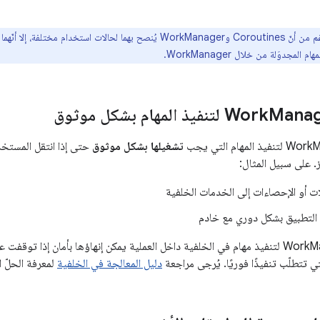
على الرغم من أنّ Coroutines وWorkManager يُنصح بهما لحالات استخ
مجدوَلة من خلال WorkManager.
نفيذ المهام بشكل موثوق
تشغيلها بشكل موثوق
حتى إذا انتقل المستخ
. على سبيل المثال:
ت أو الإحصاءات إلى الخدمات الخلفية
ت التطبيق بشكل دوري مع خادم
لا يُستخدَم WorkManager لتنفيذ مهام في الخلفية داخل العملية يمكن إنهاؤها بأمان إذا
تي تتطلّب تنفيذًا فوريًا. يُرجى مراجعة
دليل المعالجة في الخلفية
لمعرفة الحلّ ا