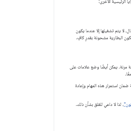
ل، لا يتم تشغيلها إلا عندما يكون
ون البطارية مشحونة بقدرٍ كافٍ.
 مرنة. يمكن أيضًا وضع علامات على
ًا.
 المجدوَلة في قاعدة بيانات SQLite مُدارة داخليًا، ويتولّى WorkManager مهمة ضمان استمرار هذه المهام وإعادة
ون"
، لذا لا داعي للقلق بشأن ذلك.