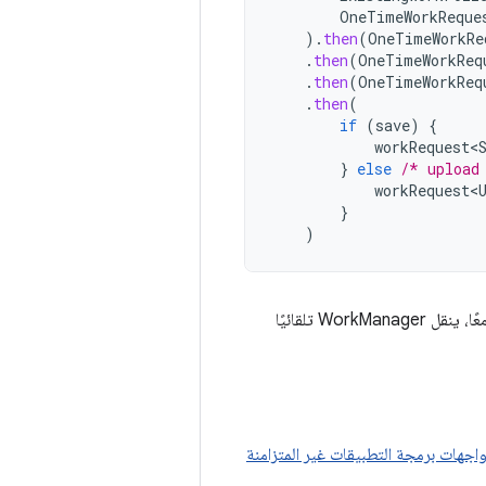
OneTimeWorkReque
).
then
(
OneTimeWorkRe
.
then
(
OneTimeWorkReq
.
then
(
OneTimeWorkReq
.
then
(
if
(
save
)
{
workRequest<
}
else
/* upload
workRequest<
}
)
لهذه المهمة. عند ربط مهام العمل معًا، ينقل WorkManager تلقائيًا
اجهات برمجة التطبيقات غير المتزامنة