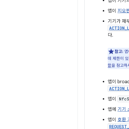
앱이 기기
앱이
지오
기기가 재
ACTION_
다.
참고:
앱이
데 제한이 
항
을 참고하
앱이 broad
ACTION_
앱이
Nfc
앱에
기기 
앱이
호환 
REQUEST