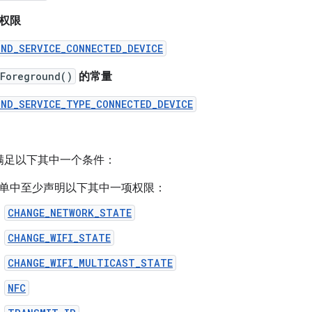
权限
UND_SERVICE_CONNECTED_DEVICE
tForeground()
的常量
UND_SERVICE_TYPE_CONNECTED_DEVICE
满足以下其中一个条件：
单中至少声明以下其中一项权限：
CHANGE_NETWORK_STATE
CHANGE_WIFI_STATE
CHANGE_WIFI_MULTICAST_STATE
NFC