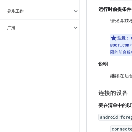
运行时前提条件
异步工作
请求并获
广播
注意
：
BOOT_COMP
限的前台服
说明
继续在后
连接的设备
要在清单中的以
android:fore
connect