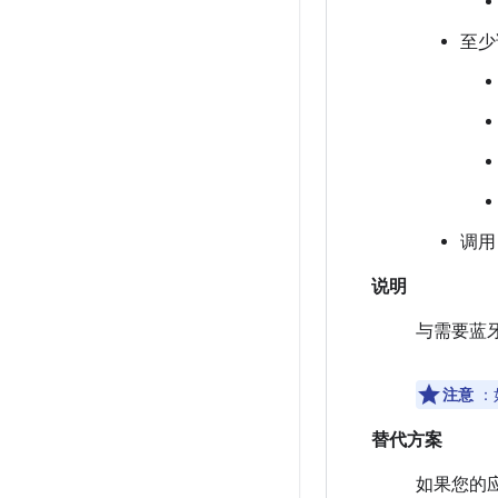
至少
调
说明
与需要蓝牙
注意
：
替代方案
如果您的