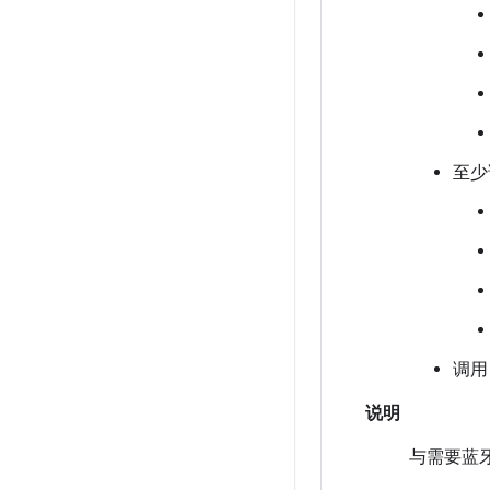
至少
调
说明
与需要蓝牙