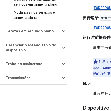
serviços em primeiro plano
FOREGRO
Mudanças nos serviços em
primeiro plano
要传递给
star
FOREGRO
Tarefas em segundo plano
运行时前提条件
Gerenciar o estado ativo do
请求并获
dispositivo
注意
：
Trabalho assíncrono
BOOT_COMP
限的前台服
Transmissões
说明
继续在后
Dispositivo