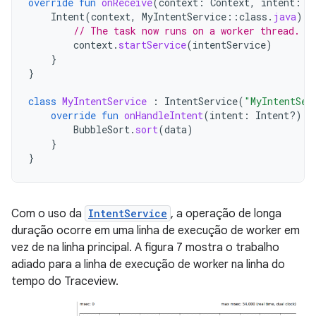
override
fun
onReceive
(
context
:
Context
,
intent
:
I
Intent
(
context
,
MyIntentService
::
class
.
java
).
a
// The task now runs on a worker thread.
context
.
startService
(
intentService
)
}
}
class
MyIntentService
:
IntentService
(
"MyIntentSer
override
fun
onHandleIntent
(
intent
:
Intent?)
{
BubbleSort
.
sort
(
data
)
}
}
Com o uso da
IntentService
, a operação de longa
duração ocorre em uma linha de execução de worker em
vez de na linha principal. A figura 7 mostra o trabalho
adiado para a linha de execução de worker na linha do
tempo do Traceview.