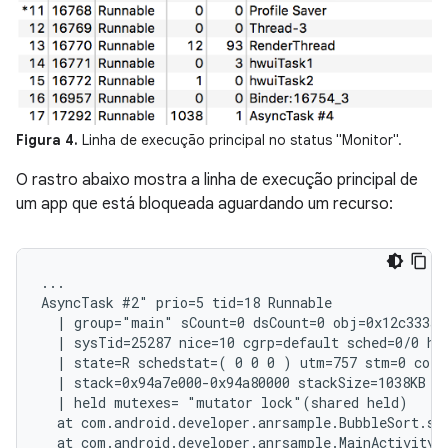
Figura 4.
Linha de execução principal no status "Monitor".
O rastro abaixo mostra a linha de execução principal de
um app que está bloqueada aguardando um recurso:
...

AsyncTask #2" prio=5 tid=18 Runnable

  | group="main" sCount=0 dsCount=0 obj=0x12c333a0 
  | sysTid=25287 nice=10 cgrp=default sched=0/0 han
  | state=R schedstat=( 0 0 0 ) utm=757 stm=0 core=
  | stack=0x94a7e000-0x94a80000 stackSize=1038KB

  | held mutexes= "mutator lock"(shared held)

  at com.android.developer.anrsample.BubbleSort.sor
  at com.android.developer.anrsample.MainActivity$