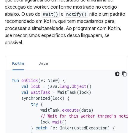
que está aguardando um resultado de uma linha de
execução de worker, conforme mostrado no código
abaixo. O uso de
wait()
e
notify()
não é um padrão
recomendado em Kotlin, que tem mecanismos para
processar a simultaneidade. Ao programar com Kotlin,
use mecanismos específicos dessa linguagem, se
possível.
Kotlin
Java
fun
onClick
(
v
:
View
)
{
val
lock
=
java
.
lang
.
Object
()
val
waitTask
=
WaitTask
(
lock
)
synchronized
(
lock
)
{
try
{
waitTask
.
execute
(
data
)
// Wait for this worker thread’s notifi
lock
.
wait
()
}
catch
(
e
:
InterruptedException
)
{