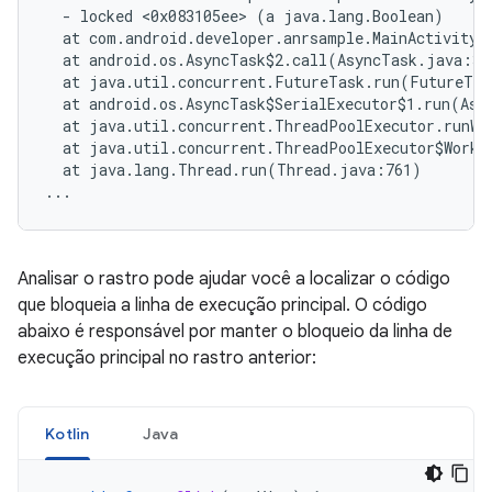
  - locked <0x083105ee> (a java.lang.Boolean)

  at com.android.developer.anrsample.MainActivity$
  at android.os.AsyncTask$2.call(AsyncTask.java:305
  at java.util.concurrent.FutureTask.run(FutureTas
  at android.os.AsyncTask$SerialExecutor$1.run(Asyn
  at java.util.concurrent.ThreadPoolExecutor.runWo
  at java.util.concurrent.ThreadPoolExecutor$Worke
  at java.lang.Thread.run(Thread.java:761)

Analisar o rastro pode ajudar você a localizar o código
que bloqueia a linha de execução principal. O código
abaixo é responsável por manter o bloqueio da linha de
execução principal no rastro anterior:
Kotlin
Java