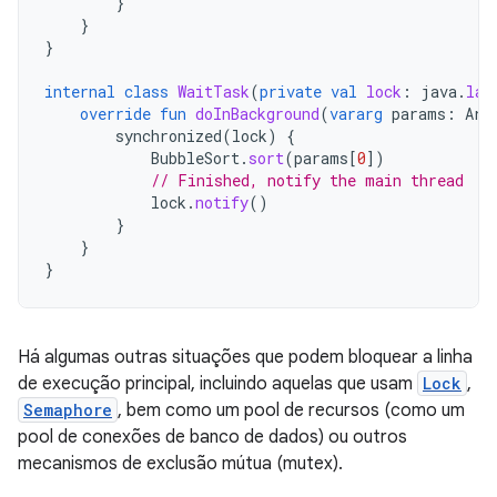
}
}
}
internal
class
WaitTask
(
private
val
lock
:
java
.
lan
override
fun
doInBackground
(
vararg
params
:
Arr
synchronized
(
lock
)
{
BubbleSort
.
sort
(
params
[
0
]
)
// Finished, notify the main thread
lock
.
notify
()
}
}
}
Há algumas outras situações que podem bloquear a linha
de execução principal, incluindo aquelas que usam
Lock
,
Semaphore
, bem como um pool de recursos (como um
pool de conexões de banco de dados) ou outros
mecanismos de exclusão mútua (mutex).