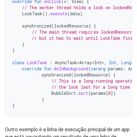
override
fun
onClick
(
v
:
View
)
{
// The worker thread holds a lock on lockedRes
LockTask
().
execute
(
data
)
synchronized
(
lockedResource
)
{
// The main thread requires lockedResource
// but it has to wait until LockTask finis
}
}
class
LockTask
:
AsyncTask<Array<Int>
,
Int
,
Long
>
(
override
fun
doInBackground
(
vararg
params
:
Arr
synchronized
(
lockedResource
)
{
// This is a long-running operatio
// the lock last for a long time
BubbleSort
.
sort
(
params
[
0
]
)
}
}
Outro exemplo é a linha de execução principal de um app